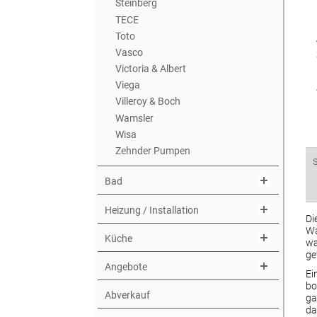
Steinberg
TECE
Toto
Vasco
Victoria & Albert
Viega
Villeroy & Boch
Wamsler
Wisa
Zehnder Pumpen
Bad
Heizung / Installation
D
Wa
Küche
wa
ge
Angebote
Ei
bo
Abverkauf
ga
da