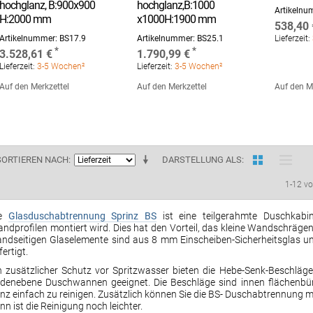
hochglanz, B:900x900
hochglanz,B:1000
Artikeln
H:2000 mm
x1000H:1900 mm
538,40 
Artikelnummer:
BS17.9
Artikelnummer:
BS25.1
Lieferzeit:
3.528,61 €
1.790,99 €
Lieferzeit:
3-5 Wochen²
Lieferzeit:
3-5 Wochen²
Auf den Merkzettel
Auf den Merkzettel
Auf den M
SORTIEREN NACH
DARSTELLUNG ALS
1-12 v
ie
Glasduschabtrennung Sprinz BS
ist eine teilgerahmte Duschkabi
ndprofilen montiert wird. Dies hat den Vorteil, das kleine Wandschräge
ndseitigen Glaselemente sind aus 8 mm Einscheiben-Sicherheitsglas un
fertigt.
n zusätzlicher Schutz vor Spritzwasser bieten die Hebe-Senk-Beschläg
denebene Duschwannen geeignet. Die Beschläge sind innen flächenbün
nz einfach zu reinigen. Zusätzlich können Sie die BS- Duschabtrennung m
nn ist die Reinigung noch leichter.