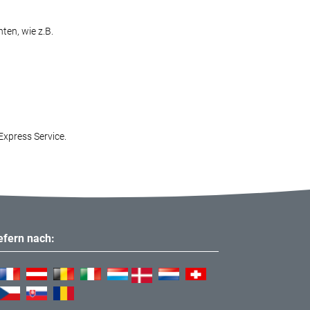
ten, wie z.B.
Express Service.
iefern nach: