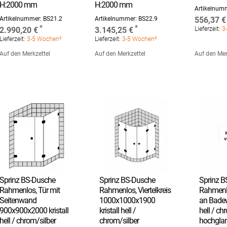
H:2000 mm
H:2000 mm
Artikelnum
Artikelnummer:
BS21.2
Artikelnummer:
BS22.9
556,37 €
2.990,20 €
3.145,25 €
Lieferzeit:
3-
Lieferzeit:
3-5 Wochen²
Lieferzeit:
3-5 Wochen²
Auf den Merkzettel
Auf den Merkzettel
Auf den Mer
Sprinz BS-Dusche
Sprinz BS-Dusche
Sprinz 
Rahmenlos, Tür mit
Rahmenlos, Viertelkreis
Rahmenlo
Seitenwand
1000x1000x1900
an Badew
900x900x2000 kristall
kristall hell /
hell / ch
hell / chrom/silber
chrom/silber
hochglan