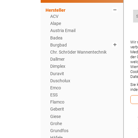
Hersteller
ACV
Alape
Austria Email
Badea
Wir 
Burgbad
verb
Chr. Schröder Wannentechnik
Medi
der 
Dallmer
welc
Dimplex
Wenn
Cook
Duravit
Date
Duscholux
Sie 
Emco
inde
ESS
Flamco
Geberit
Giese
Grohe
Grundfos
Häfele