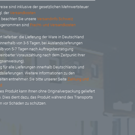
reise sind inklusive der gesetzlichen Mehrwertsteuer
l. der
Versandkosten
te beachten Sie unsere
Versandinfo Schweiz
usgenommen sind
Fracht- und Versandkosten
t lieferbar: d
ie Lieferung der Ware in Deutschland
 innerhalb von 3-5 Tagen, bei Auslandslieferungen
alb von 5-7 Tagen nach Auftragsbestätigung
reinbarter Vorauszahlung nach dem Zeitpunkt Ihrer
gsanweisung).
ig für alle Lieferungen innerhalb Deutschlands und
dslieferungen. Weitere Informationen zu den
eiten entnehmen Sie bitte unserer Seite
Zahlung und
d
es Produkt kann Ihnen ohne Originalverpackung geliefert
. Dies dient dazu, das Produkt während des Transports
en vor Schäden zu schützen.