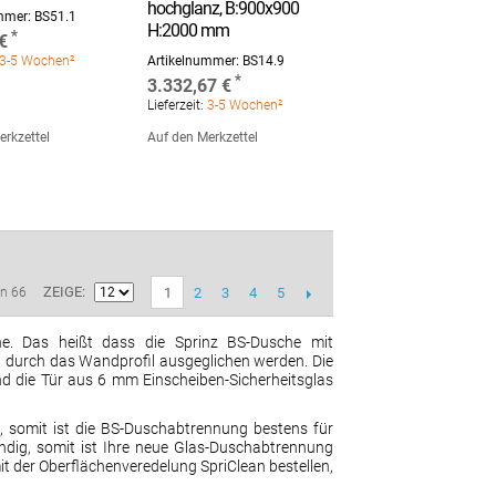
hochglanz, B:900x900
ummer:
BS51.1
H:2000 mm
€
3-5 Wochen²
Artikelnummer:
BS14.9
3.332,67 €
Lieferzeit:
3-5 Wochen²
erkzettel
Auf den Merkzettel
ZEIGE
2
3
4
5
on 66
1
ne. Das heißt dass die Sprinz BS-Dusche mit
n durch das Wandprofil ausgeglichen werden. Die
d die Tür aus 6 mm Einscheiben-Sicherheitsglas
e, somit ist die BS-Duschabtrennung bestens für
dig, somit ist Ihre neue Glas-Duschabtrennung
it der Oberflächenveredelung SpriClean bestellen,