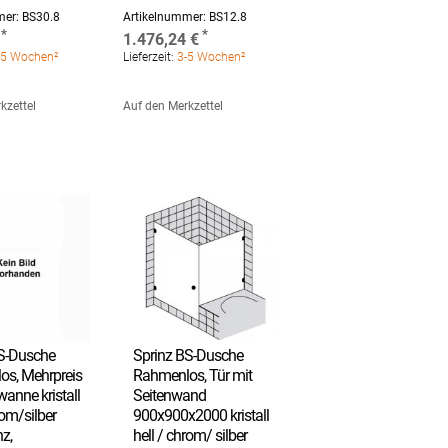
mer:
BS30.8
Artikelnummer:
BS12.8
1.476,24 €
5 Wochen²
Lieferzeit:
3-5 Wochen²
kzettel
Auf den Merkzettel
BS-Dusche
Sprinz BS-Dusche
s, Mehrpreis
Rahmenlos, Tür mit
anne kristall
Seitenwand
rom/silber
900x900x2000 kristall
z,
hell / chrom/ silber