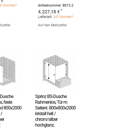
 €
5 Wochen²
Artikelnummer:
BS15.2
4.227,18 €
Lieferzeit:
3-5 Wochen²
kzettel
Auf den Merkzettel
-Dusche
Sprinz BS-Dusche
, feste
Rahmenlos, Tür m
nd 800x2000
Seitent. 800x800x2000
 /
kristall hell /
ber
chrom/silber
z
hochglanz,