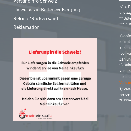
Versandinfo Schweiz
*Alle P
Hinweise zur Batterieentsorgung
und zzg
Retoure/Rückversand
** Bit
*** A
Reklamation
1) Sofor
erfolgt
innerh
(bei ve
Zahlun
2) Gült
Auslan
Lieferz
Versan
3) Dies
werden
zu Ihn