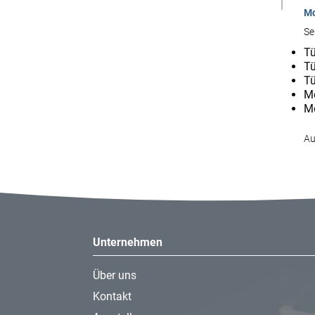
Mo
Se
Tü
Tü
Tü
Mo
Mo
Au
Unternehmen
Über uns
Kontakt