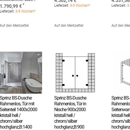
4.302,14 €
4.351,56
1.790,99 €
Lieferzeit:
3-5 Wochen²
Lieferzeit:
3-
Lieferzeit:
3-5 Wochen²
Auf den Merkzettel
Auf den Merkzettel
Auf den Mer
Sprinz BS-Dusche
Sprinz BS-Dusche
Sprinz BS
Rahmenlos, Tür mit
Rahmenlos, Tür in
Rahmenlos
Seitenteil 1400x2000
Nische 900x2000
Seitenwa
kristall hell /
kristall hell /
kristall hell
chrom/silber
chrom/silber
chrom/sil
hochglanz,B:1400
hochglanz,B:900
hochglan