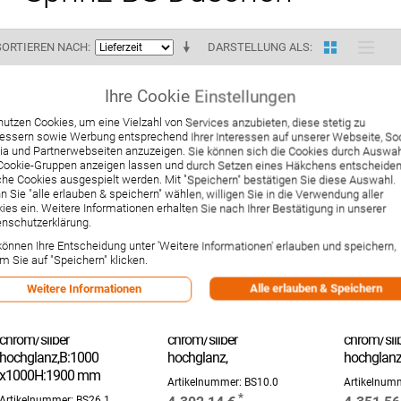
SORTIEREN NACH
DARSTELLUNG ALS
1-12 v
Ihre Cookie Einstellungen
nutzen Cookies, um eine Vielzahl von Services anzubieten, diese stetig zu
essern sowie Werbung entsprechend Ihrer Interessen auf unserer Webseite, Soc
a und Partnerwebseiten anzuzeigen. Sie können sich die Cookies durch Auswa
Cookie-Gruppen anzeigen lassen und durch Setzen eines Häkchens entscheiden
he Cookies ausgespielt werden. Mit "Speichern" bestätigen Sie diese Auswahl.
 Sie "alle erlauben & speichern" wählen, willigen Sie in die Verwendung aller
ies ein. Weitere Informationen erhalten Sie nach Ihrer Bestätigung in unserer
nschutzerklärung.
können Ihre Entscheidung unter 'Weitere Informationen' erlauben und speichern,
m Sie auf "Speichern" klicken.
Sprinz BS-Dusche
Sprinz BS-Dusche
Sprinz BS
Rahmenlos, Viertelkreis
Rahmenlos, Eckeinstieg
Rahmenlos
Alle erlauben & Speichern
Weitere Informationen
1000x1000x1900
1000x1000x2000
1000x100
kristall hell /
kristall hell /
kristall hell
chrom/silber
chrom/silber
chrom/sil
hochglanz,B:1000
hochglanz,
hochglan
x1000H:1900 mm
Artikelnummer:
BS10.0
Artikelnum
Artikelnummer:
BS26.1