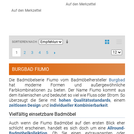
Auf den Merkzettel
Auf den Merkzettel
SORTIEREN NACH
2
3
4
5
1
BURGBAD FIUMO
Die Badmöbelserie Fiumo vom Badmöbelhersteller
Burgbad
hat moderne Formen und außergewöhnliche
Farbkombinationen zu bieten. Der Name Fiumo kommt aus
dem Italienischen und bedeutet so viel wie Fluss oder Strom. So
überzeugt die Serie mit
hohen Qualitätsstandards
, einem
zeitlosen Design
und
individueller Kombinierbarkeit
.
Vielfältig einsetzbare Badmöbel
Auch wenn die Fiumo Badmöbel auf den ersten Blick eher
schlicht erscheinen, handelt es sich doch um eine
Allround-
Badmöbelkollektion
. Ob Sie einen extravaganten oder