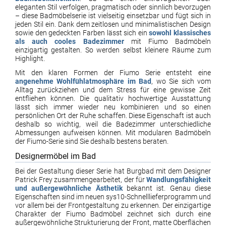
eleganten Stil verfolgen, pragmatisch oder sinnlich bevorzugen
– diese Badmöbelserie ist vielseitig einsetzbar und fügt sich in
jeden Stil ein. Dank dem zeitlosen und minimalistischen Design
sowie den gedeckten Farben lässt sich ein
sowohl klassisches
als auch cooles Badezimmer
mit Fiumo Badmöbeln
einzigartig gestalten. So werden selbst kleinere Räume zum
Highlight.
Mit den klaren Formen der Fiumo Serie entsteht eine
angenehme Wohlfühlatmosphäre im Bad
, wo Sie sich vom
Alltag zurückziehen und dem Stress für eine gewisse Zeit
entfliehen können. Die qualitativ hochwertige Ausstattung
lässt sich immer wieder neu kombinieren und so einen
persönlichen Ort der Ruhe schaffen. Diese Eigenschaft ist auch
deshalb so wichtig, weil die Badezimmer unterschiedliche
Abmessungen aufweisen können. Mit modularen Badmöbeln
der Fiumo-Serie sind Sie deshalb bestens beraten.
Designermöbel im Bad
Bei der Gestaltung dieser Serie hat Burgbad mit dem Designer
Patrick Frey zusammengearbeitet, der für
Wandlungsfähigkeit
und außergewöhnliche Ästhetik
bekannt ist. Genau diese
Eigenschaften sind im neuen sys10-Schnelllieferprogramm und
vor allem bei der Frontgestaltung zu erkennen. Der einzigartige
Charakter der Fiumo Badmöbel zeichnet sich durch eine
außergewöhnliche Strukturierung der Front, matte Oberflächen