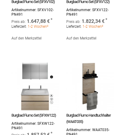
Burgbad Fiumo Set (SFXV102)
Burgbad Fiumo Set (SFXV122)
Artikelnummer:
SFXV102-
Artikelnummer:
SFXV122-
PN491
PN491
1.647,88 €
1.822,34 €
Preis ab:
Preis ab:
Lieferzeit:
1-2 Wochen²
Lieferzeit:
1-2 Wochen²
Auf den Merkzettel
Auf den Merkzettel
Burgbad Fiumo Set (SFXW122)
Burgbad Fiumo Handtuchhalter
(WAAT035)
Artikelnummer:
SFXW122-
PN491
Artikelnummer:
WAAT035-
1.857,52 €
PN491