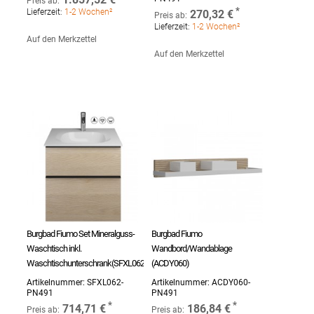
Preis ab:
Lieferzeit:
1-2 Wochen²
270,32 €
Preis ab:
Lieferzeit:
1-2 Wochen²
Auf den Merkzettel
Auf den Merkzettel
Burgbad Fiumo Set Mineralguss-
Burgbad Fiumo
Waschtisch inkl.
Wandbord/Wandablage
Waschtischunterschrank(SFXL062)
(ACDY060)
Artikelnummer:
SFXL062-
Artikelnummer:
ACDY060-
PN491
PN491
714,71 €
186,84 €
Preis ab:
Preis ab: