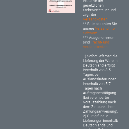
inklusive der
gesetzlichen
Mehrwertsteuer und
zzgl. der
Versandkosten
** Bitte beachten Sie
unsere
Versandinfo
Schweiz
*** Ausgenommen
sind
Fracht- und
Versandkosten
1) Sofort lieferbar: d
ie
Lieferung der Ware in
Deutschland erfolgt
innerhalb von 3-5
Tagen, bei
Auslandslieferungen
innerhalb von 5-7
Tagen nach
Auftragsbestätigung
(bei vereinbarter
Vorauszahlung nach
dem Zeitpunkt Ihrer
Zahlungsanweisung).
2) Gültig für alle
Lieferungen innerhalb
Deutschlands und