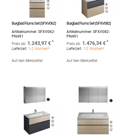
Burgbad Fiumo Set (SFXV062)
Burgbad Fiumo Set (SFXV082)
Artikelnummer:
SFXV062-
Artikelnummer:
SFXV082-
PN491
PN491
1.243,97 €
1.476,34 €
Preis ab:
Preis ab:
Lieferzeit:
1-2 Wochen²
Lieferzeit:
1-2 Wochen²
Auf den Merkzettel
Auf den Merkzettel