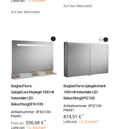
Lieferzeit:
1-2 Wochen²
Auf den Merkzettel
Auf den Merkzettel
Burgbad Fiumo
Burgbad Fiumo Spiegelschrank
Spiegel/Leuchtspiegel 1000 mit
1000 mit horizontaler LED-
horizontaler LED-
Beleuchtung(SPIZ100)
Beleuchtung(SFXU100)
Artikelnummer:
SPIZ100-
PN491
Artikelnummer:
SFXU100-
874,51 €
PN491
Lieferzeit:
1-2 Wochen²
530,68 €
Preis ab:
Lieferzeit:
1-2 Wochen²