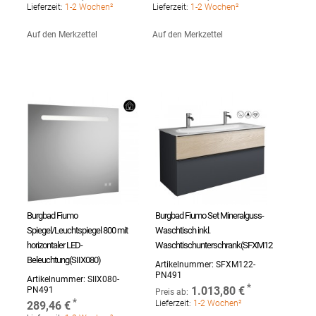
Lieferzeit:
1-2 Wochen²
Lieferzeit:
1-2 Wochen²
Auf den Merkzettel
Auf den Merkzettel
Burgbad Fiumo
Burgbad Fiumo Set Mineralguss-
Spiegel/Leuchtspiegel 800 mit
Waschtisch inkl.
horizontaler LED-
Waschtischunterschrank(SFXM122)
Beleuchtung(SIIX080)
Artikelnummer:
SFXM122-
PN491
Artikelnummer:
SIIX080-
1.013,80 €
PN491
Preis ab:
Lieferzeit:
1-2 Wochen²
289,46 €