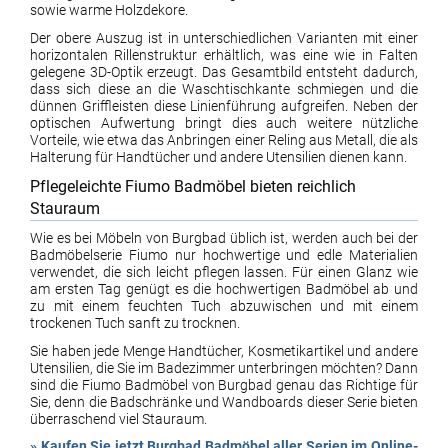
sowie warme Holzdekore.
Der obere Auszug ist in unterschiedlichen Varianten mit einer
horizontalen Rillenstruktur erhältlich, was eine wie in Falten
gelegene 3D-Optik erzeugt. Das Gesamtbild entsteht dadurch,
dass sich diese an die Waschtischkante schmiegen und die
dünnen Griffleisten diese Linienführung aufgreifen. Neben der
optischen Aufwertung bringt dies auch weitere nützliche
Vorteile, wie etwa das Anbringen einer Reling aus Metall, die als
Halterung für Handtücher und andere Utensilien dienen kann.
Pflegeleichte Fiumo Badmöbel bieten reichlich
Stauraum
Wie es bei Möbeln von Burgbad üblich ist, werden auch bei der
Badmöbelserie Fiumo nur hochwertige und edle Materialien
verwendet, die sich leicht pflegen lassen. Für einen Glanz wie
am ersten Tag genügt es die hochwertigen Badmöbel ab und
zu mit einem feuchten Tuch abzuwischen und mit einem
trockenen Tuch sanft zu trocknen.
Sie haben jede Menge Handtücher, Kosmetikartikel und andere
Utensilien, die Sie im Badezimmer unterbringen möchten? Dann
sind die Fiumo Badmöbel von Burgbad genau das Richtige für
Sie, denn die Badschränke und Wandboards dieser Serie bieten
überraschend viel Stauraum.
» Kaufen Sie jetzt Burgbad Badmöbel aller Serien im Online-