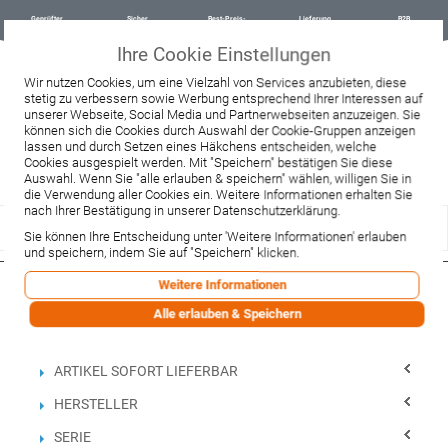
Geprüfter
Sicher
Best-Preis-
Lieferung
B2B
Onlineshop
einkaufen mit
Garantie
sofort ab
SSL
Lager
Ihre Cookie Einstellungen
Beratung & Verkauf
Wir nutzen Cookies, um eine Vielzahl von Services anzubieten, diese
+49 37467 66944
stetig zu verbessern sowie Werbung entsprechend Ihrer Interessen auf
Montag - Freitag:
unserer Webseite, Social Media und Partnerwebseiten anzuzeigen. Sie
10:00 - 12:00 Uhr
können sich die Cookies durch Auswahl der Cookie-Gruppen anzeigen
13:00 - 16:00 Uhr
lassen und durch Setzen eines Häkchens entscheiden, welche
Samstag:
Cookies ausgespielt werden. Mit "Speichern" bestätigen Sie diese
9:00 - 12:00 Uhr
Auswahl. Wenn Sie "alle erlauben & speichern" wählen, willigen Sie in
Lieferzeitanfrage
Widerruf
die Verwendung aller Cookies ein. Weitere Informationen erhalten Sie
nach Ihrer Bestätigung in unserer Datenschutzerklärung.
Sie können Ihre Entscheidung unter 'Weitere Informationen' erlauben
und speichern, indem Sie auf "Speichern" klicken.
Weitere Informationen
Filtern nach
Alle erlauben & Speichern
Einkaufsoptionen
ARTIKEL SOFORT LIEFERBAR
HERSTELLER
SERIE