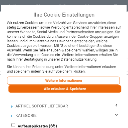
Geprüfter
Sicher
Best-Preis-
Lieferung
B2B
Onlineshop
einkaufen mit
Garantie
sofort ab
SSL
Lager
Ihre Cookie Einstellungen
Beratung & Verkauf
Wir nutzen Cookies, um eine Vielzahl von Services anzubieten, diese
+49 37467 66944
stetig zu verbessern sowie Werbung entsprechend Ihrer Interessen auf
Montag - Freitag:
unserer Webseite, Social Media und Partnerwebseiten anzuzeigen. Sie
10:00 - 12:00 Uhr
können sich die Cookies durch Auswahl der Cookie-Gruppen anzeigen
13:00 - 16:00 Uhr
lassen und durch Setzen eines Häkchens entscheiden, welche
Samstag:
Cookies ausgespielt werden. Mit "Speichern" bestätigen Sie diese
9:00 - 12:00 Uhr
Auswahl. Wenn Sie "alle erlauben & speichern" wählen, willigen Sie in
die Verwendung aller Cookies ein. Weitere Informationen erhalten Sie
Lieferzeitanfrage
Widerruf
nach Ihrer Bestätigung in unserer Datenschutzerklärung.
Sie können Ihre Entscheidung unter 'Weitere Informationen' erlauben
und speichern, indem Sie auf "Speichern" klicken.
Weitere Informationen
Filtern nach
Alle erlauben & Speichern
Einkaufsoptionen
ARTIKEL SOFORT LIEFERBAR
KATEGORIE
(65)
Aufbauspülkasten