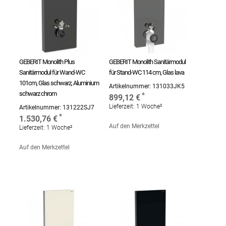
GEBERIT Monolith Plus
GEBERIT Monolith Sanitärmodul
Sanitärmodul für Wand-WC
für Stand-WC 114 cm, Glas lava
101cm, Glas schwarz, Aluminium
Artikelnummer:
131033JK5
schwarz chrom
899,12 €
Lieferzeit:
1 Woche²
Artikelnummer:
131222SJ7
1.530,76 €
Auf den Merkzettel
Lieferzeit:
1 Woche²
Auf den Merkzettel