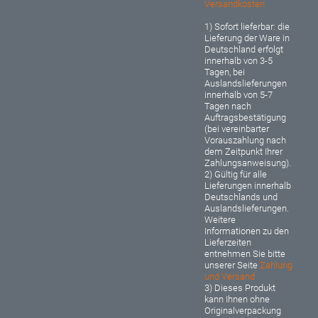
Versandkosten
1) Sofort lieferbar: d
ie
Lieferung der Ware in
Deutschland erfolgt
innerhalb von 3-5
Tagen, bei
Auslandslieferungen
innerhalb von 5-7
Tagen nach
Auftragsbestätigung
(bei vereinbarter
Vorauszahlung nach
dem Zeitpunkt Ihrer
Zahlungsanweisung).
2) Gültig für alle
Lieferungen innerhalb
Deutschlands und
Auslandslieferungen.
Weitere
Informationen zu den
Lieferzeiten
entnehmen Sie bitte
unserer Seite
Zahlung
und Versand
3) Dieses Produkt
kann Ihnen ohne
Originalverpackung