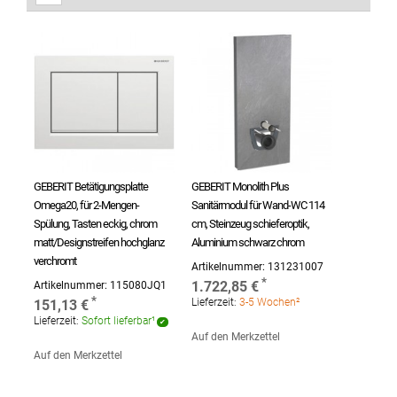
GEBERIT Betätigungsplatte
GEBERIT Monolith Plus
Omega20, für 2-Mengen-
Sanitärmodul für Wand-WC 114
Spülung, Tasten eckig, chrom
cm, Steinzeug schieferoptik,
matt/Designstreifen hochglanz
Aluminium schwarz chrom
verchromt
Artikelnummer:
131231007
1.722,85 €
Artikelnummer:
115080JQ1
Lieferzeit:
3-5 Wochen²
151,13 €
Lieferzeit:
Sofort lieferbar¹
Auf den Merkzettel
Auf den Merkzettel