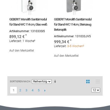
GEBERIT Monolith Sanitärmodul
GEBERIT Monolith Sanitärmodul
für Stand-WC 114 cm, Glas weiß
für Stand-WC 114cm, Steinzeug
Betonoptik
Artikelnummer:
131033SI5
899,12 €
Artikelnummer:
131033JV5
Lieferzeit:
1 Woche²
999,34 €
Lieferzeit:
3-5 Wochen²
Auf den Merkzettel
Auf den Merkzettel
SORTIEREN NACH
2
3
4
5
1