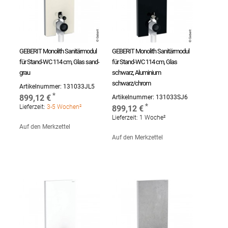
GEBERIT Monolith Sanitärmodul
GEBERIT Monolith Sanitärmodul
für Stand-WC 114 cm, Glas sand-
für Stand-WC 114 cm, Glas
grau
schwarz, Aluminium
schwarz/chrom
Artikelnummer:
131033JL5
899,12 €
Artikelnummer:
131033SJ6
Lieferzeit:
3-5 Wochen²
899,12 €
Lieferzeit:
1 Woche²
Auf den Merkzettel
Auf den Merkzettel