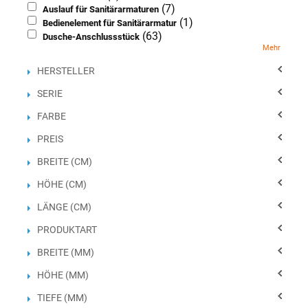
(7)
Auslauf für Sanitärarmaturen
(1)
Bedienelement für Sanitärarmatur
(63)
Dusche-Anschlussstück
(325)
Mehr
Duschkopf
(124)
Duschmischarmatur
HERSTELLER
(106)
Duschschlauch
(15)
Duschsäule/Duschpaneel
SERIE
(1)
Eckventil
FARBE
(129)
Einbaumischarmatur
(53)
Gleitstange
PREIS
(195)
Gleitstangekombination
(22)
Halter für Handbrause
BREITE (CM)
(263)
Handbrause
HÖHE (CM)
(30)
Körperdusche (Notdusche)
(6)
Küchenmischarmatur
LÄNGE (CM)
(1)
S-Anschluss
(2)
PRODUKTART
Wannenmischarmatur
(3)
Zubehör/Ersatzteile für Sanitärarmaturen
BREITE (MM)
HÖHE (MM)
TIEFE (MM)