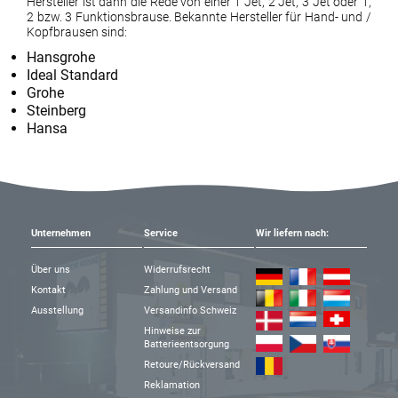
Hersteller ist dann die Rede von einer 1 Jet, 2 Jet, 3 Jet oder 1,
2 bzw. 3 Funktionsbrause. Bekannte Hersteller für Hand- und /
Kopfbrausen sind:
Hansgrohe
Ideal Standard
Grohe
Steinberg
Hansa
Unternehmen
Service
Wir liefern nach:
Über uns
Widerrufsrecht
Kontakt
Zahlung und Versand
Ausstellung
Versandinfo Schweiz
Hinweise zur
Batterieentsorgung
Retoure/Rückversand
Reklamation