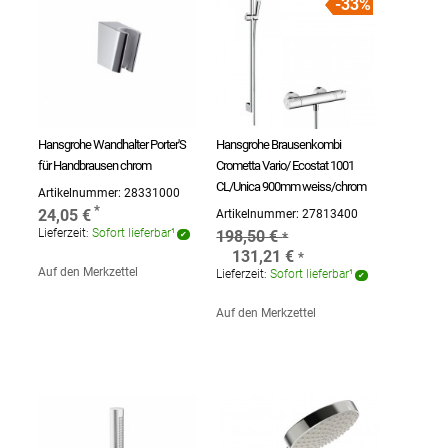
33%
Hansgrohe Wandhalter Porter'S
Hansgrohe Brausenkombi
für Handbrausen chrom
Crometta Vario/ Ecostat 1001
CL/Unica 900mm weiss/chrom
Artikelnummer:
28331000
24,05 €
Artikelnummer:
27813400
Lieferzeit:
Sofort lieferbar¹
198,50 €
131,21 €
Auf den Merkzettel
Lieferzeit:
Sofort lieferbar¹
Auf den Merkzettel