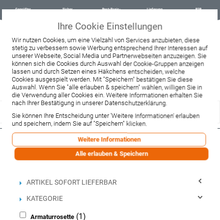
Geprüfter
Sicher
Best-Preis-
Lieferung
B2B
Onlineshop
einkaufen mit
Garantie
sofort ab
SSL
Lager
Ihre Cookie Einstellungen
Beratung & Verkauf
Wir nutzen Cookies, um eine Vielzahl von Services anzubieten, diese
+49 37467 66944
stetig zu verbessern sowie Werbung entsprechend Ihrer Interessen auf
Montag - Freitag:
unserer Webseite, Social Media und Partnerwebseiten anzuzeigen. Sie
10:00 - 12:00 Uhr
können sich die Cookies durch Auswahl der Cookie-Gruppen anzeigen
13:00 - 16:00 Uhr
lassen und durch Setzen eines Häkchens entscheiden, welche
Samstag:
Cookies ausgespielt werden. Mit "Speichern" bestätigen Sie diese
9:00 - 12:00 Uhr
Auswahl. Wenn Sie "alle erlauben & speichern" wählen, willigen Sie in
die Verwendung aller Cookies ein. Weitere Informationen erhalten Sie
Lieferzeitanfrage
Widerruf
nach Ihrer Bestätigung in unserer Datenschutzerklärung.
Sie können Ihre Entscheidung unter 'Weitere Informationen' erlauben
und speichern, indem Sie auf "Speichern" klicken.
Weitere Informationen
Filtern nach
Alle erlauben & Speichern
Einkaufsoptionen
ARTIKEL SOFORT LIEFERBAR
KATEGORIE
(1)
Armaturrosette