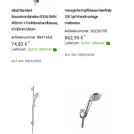
Ideal Standard
Hansgrohe Kopfbrause Rainfinity
Brausekombination IDEALRAIN
250 1jet Wandmontage
900mm 1-Funktionshandbrause,
mattweiss
d:100mm Chrom
Artikelnummer:
26226700
862,99 €
Artikelnummer:
B9414AA
Lieferzeit:
Sofort lieferbar¹
74,82 €
Lieferzeit:
Sofort lieferbar¹
Auf den Merkzettel
Auf den Merkzettel