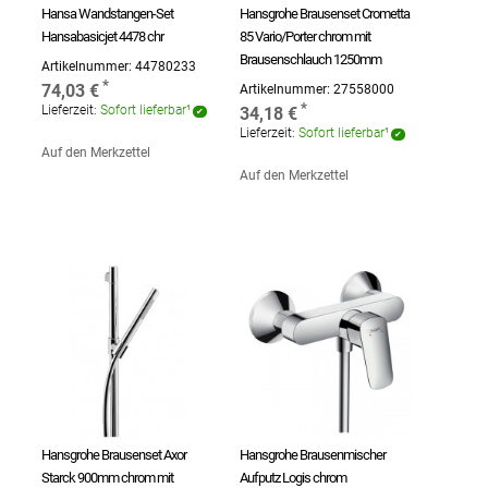
Hansa Wandstangen-Set
Hansgrohe Brausenset Crometta
Hansabasicjet 4478 chr
85 Vario/Porter chrom mit
Brausenschlauch 1250mm
Artikelnummer:
44780233
74,03 €
Artikelnummer:
27558000
Lieferzeit:
Sofort lieferbar¹
34,18 €
Lieferzeit:
Sofort lieferbar¹
Auf den Merkzettel
Auf den Merkzettel
Hansgrohe Brausenset Axor
Hansgrohe Brausenmischer
Starck 900mm chrom mit
Aufputz Logis chrom