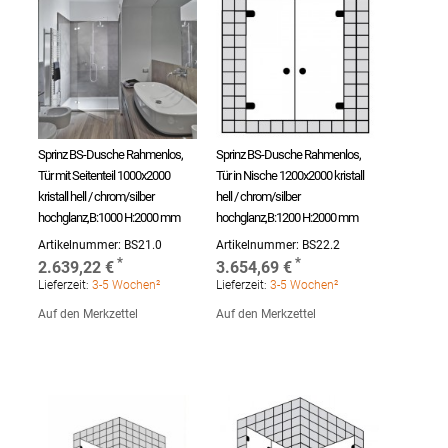
Sprinz BS-Dusche Rahmenlos,
Sprinz BS-Dusche Rahmenlos,
Tür mit Seitenteil 1000x2000
Tür in Nische 1200x2000 kristall
kristall hell / chrom/silber
hell / chrom/silber
hochglanz,B:1000 H:2000 mm
hochglanz,B:1200 H:2000 mm
Artikelnummer:
BS21.0
Artikelnummer:
BS22.2
2.639,22 €
3.654,69 €
Lieferzeit:
3-5 Wochen²
Lieferzeit:
3-5 Wochen²
Auf den Merkzettel
Auf den Merkzettel