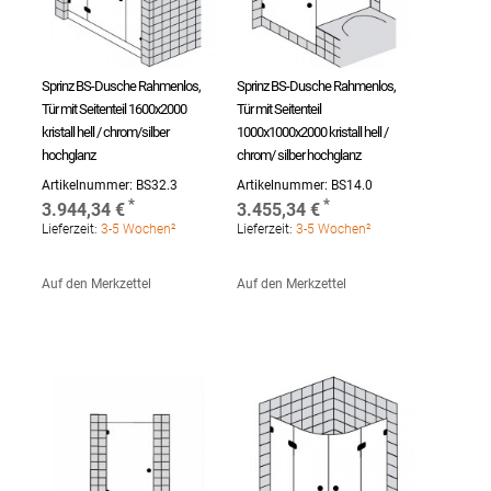
Sprinz BS-Dusche Rahmenlos,
Sprinz BS-Dusche Rahmenlos,
Tür mit Seitenteil 1600x2000
Tür mit Seitenteil
kristall hell / chrom/silber
1000x1000x2000 kristall hell /
hochglanz
chrom/ silber hochglanz
Artikelnummer:
BS32.3
Artikelnummer:
BS14.0
3.944,34 €
3.455,34 €
Lieferzeit:
3-5 Wochen²
Lieferzeit:
3-5 Wochen²
Auf den Merkzettel
Auf den Merkzettel