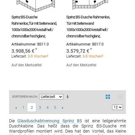
Sprinz BS-Dusche
Sprinz BS-Dusche Rahmenlos,
Rahmenlos,Tür mit Seitenwand,
Tür mit Seitenwand
1000x1000x2000 kristall hell /
1000x1000x2000 kristall hell /
chrom/silber hochglanz,
chrom/silber hochglanz,
Artikelnummer:
BS11.0
Artikelnummer:
BS17.0
3.908,56 €
3.579,72 €
Lieferzeit:
3-5 Wochen²
Lieferzeit:
3-5 Wochen²
Auf den Merkzettel
Auf den Merkzettel
SORTIEREN NACH
1
3
4
5
2
Die
Glasduschabtrennung Sprinz BS
ist eine teilgerahmte
Duschkabine. Das heißt dass die Sprinz BS-Dusche mit
Wandprofilen montiert wird. Dies hat den Vorteil, das kleine