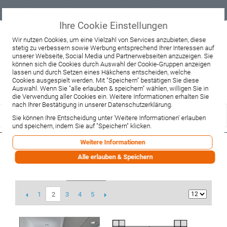
Geprüfter
Sicher
Best-Preis-
Lieferung
B2B
Onlineshop
einkaufen mit
Garantie
sofort ab
SSL
Lager
Ihre Cookie Einstellungen
Beratung & Verkauf
Wir nutzen Cookies, um eine Vielzahl von Services anzubieten, diese
+49 37467 66944
stetig zu verbessern sowie Werbung entsprechend Ihrer Interessen auf
unserer Webseite, Social Media und Partnerwebseiten anzuzeigen. Sie
Montag - Freitag:
10:00 - 12:00 Uhr
können sich die Cookies durch Auswahl der Cookie-Gruppen anzeigen
13:00 - 16:00 Uhr
lassen und durch Setzen eines Häkchens entscheiden, welche
Samstag:
Cookies ausgespielt werden. Mit "Speichern" bestätigen Sie diese
9:00 - 12:00 Uhr
Auswahl. Wenn Sie "alle erlauben & speichern" wählen, willigen Sie in
die Verwendung aller Cookies ein. Weitere Informationen erhalten Sie
Lieferzeitanfrage
Widerruf
nach Ihrer Bestätigung in unserer Datenschutzerklärung.
Sie können Ihre Entscheidung unter 'Weitere Informationen' erlauben
und speichern, indem Sie auf "Speichern" klicken.
Weitere Informationen
Sprinz BS Duschen
Alle erlauben & Speichern
SORTIEREN NACH
1
3
4
5
2