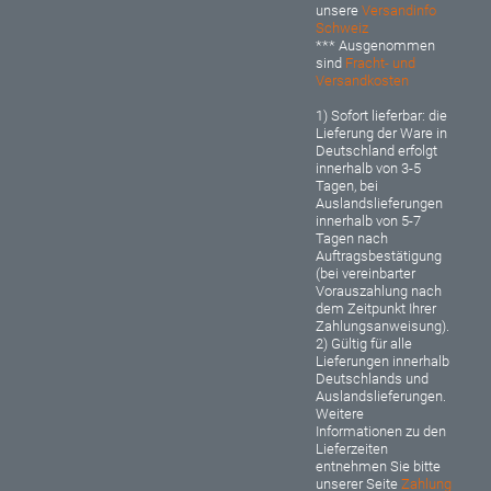
unsere
Versandinfo
Schweiz
*** Ausgenommen
sind
Fracht- und
Versandkosten
1) Sofort lieferbar: d
ie
Lieferung der Ware in
Deutschland erfolgt
innerhalb von 3-5
Tagen, bei
Auslandslieferungen
innerhalb von 5-7
Tagen nach
Auftragsbestätigung
(bei vereinbarter
Vorauszahlung nach
dem Zeitpunkt Ihrer
Zahlungsanweisung).
2) Gültig für alle
Lieferungen innerhalb
Deutschlands und
Auslandslieferungen.
Weitere
Informationen zu den
Lieferzeiten
entnehmen Sie bitte
unserer Seite
Zahlung