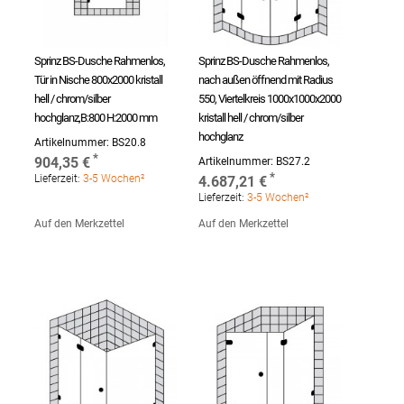
Sprinz BS-Dusche Rahmenlos,
Sprinz BS-Dusche Rahmenlos,
Tür in Nische 800x2000 kristall
nach außen öffnend mit Radius
hell / chrom/silber
550, Viertelkreis 1000x1000x2000
hochglanz,B:800 H:2000 mm
kristall hell / chrom/silber
hochglanz
Artikelnummer:
BS20.8
904,35 €
Artikelnummer:
BS27.2
Lieferzeit:
3-5 Wochen²
4.687,21 €
Lieferzeit:
3-5 Wochen²
Auf den Merkzettel
Auf den Merkzettel