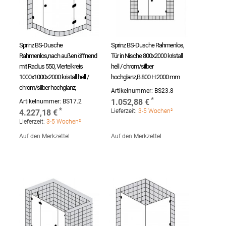
Sprinz BS-Dusche
Sprinz BS-Dusche Rahmenlos,
Rahmenlos,nach außen öffnend
Tür in Nische 800x2000 kristall
mit Radius 550, Viertelkreis
hell / chrom/silber
1000x1000x2000 kristall hell /
hochglanz,B:800 H:2000 mm
chrom/silber hochglanz,
Artikelnummer:
BS23.8
1.052,88 €
Artikelnummer:
BS17.2
Lieferzeit:
3-5 Wochen²
4.227,18 €
Lieferzeit:
3-5 Wochen²
Auf den Merkzettel
Auf den Merkzettel