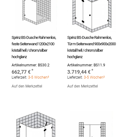
Sprinz BS-Dusche Rahmenlos,
Sprinz BS-Dusche Rahmenlos,
feste Seitenwand 1200x2100
Tür m Seitenwand 900x900x2000
kristall hell / chrom/silber
kristall hell / chrom/silber
hochglanz
hochglanz
Artikelnummer:
BS30.2
Artikelnummer:
BS11.9
662,77 €
3.719,44 €
Lieferzeit:
3-5 Wochen²
Lieferzeit:
3-5 Wochen²
Auf den Merkzettel
Auf den Merkzettel