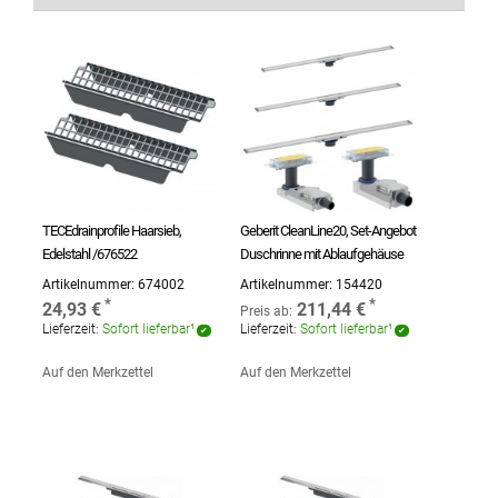
TECEdrainprofile Haarsieb,
Geberit CleanLine20, Set-Angebot
Edelstahl /676522
Duschrinne mit Ablaufgehäuse
Artikelnummer:
674002
Artikelnummer:
154420
24,93 €
211,44 €
Preis ab:
Lieferzeit:
Sofort lieferbar¹
Lieferzeit:
Sofort lieferbar¹
Auf den Merkzettel
Auf den Merkzettel