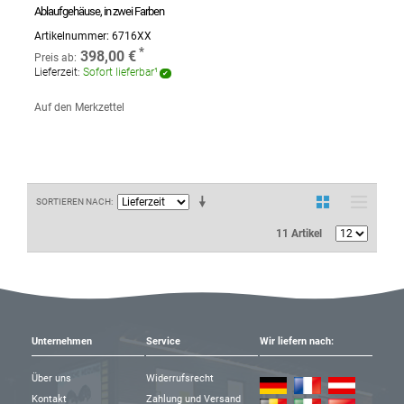
Ablaufgehäuse, in zwei Farben
Artikelnummer:
6716XX
398,00 €
Preis ab:
Lieferzeit:
Sofort lieferbar¹
Auf den Merkzettel
SORTIEREN NACH
11 Artikel
Unternehmen
Service
Wir liefern nach:
Über uns
Widerrufsrecht
Kontakt
Zahlung und Versand