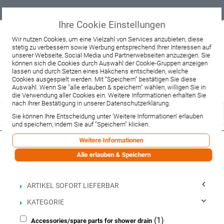
Geprüfter
Sicher
Best-Preis-
Lieferung
B2B
Onlineshop
einkaufen mit
Garantie
sofort ab
SSL
Lager
Ihre Cookie Einstellungen
Beratung & Verkauf
Wir nutzen Cookies, um eine Vielzahl von Services anzubieten, diese
+49 37467 66944
stetig zu verbessern sowie Werbung entsprechend Ihrer Interessen auf
unserer Webseite, Social Media und Partnerwebseiten anzuzeigen. Sie
Montag - Freitag:
10:00 - 12:00 Uhr
können sich die Cookies durch Auswahl der Cookie-Gruppen anzeigen
13:00 - 16:00 Uhr
lassen und durch Setzen eines Häkchens entscheiden, welche
Samstag:
Cookies ausgespielt werden. Mit "Speichern" bestätigen Sie diese
9:00 - 12:00 Uhr
Auswahl. Wenn Sie "alle erlauben & speichern" wählen, willigen Sie in
die Verwendung aller Cookies ein. Weitere Informationen erhalten Sie
Lieferzeitanfrage
Widerruf
nach Ihrer Bestätigung in unserer Datenschutzerklärung.
Sie können Ihre Entscheidung unter 'Weitere Informationen' erlauben
und speichern, indem Sie auf "Speichern" klicken.
Weitere Informationen
Filtern nach
Alle erlauben & Speichern
Einkaufsoptionen
ARTIKEL SOFORT LIEFERBAR
KATEGORIE
(1)
Accessories/spare parts for shower drain