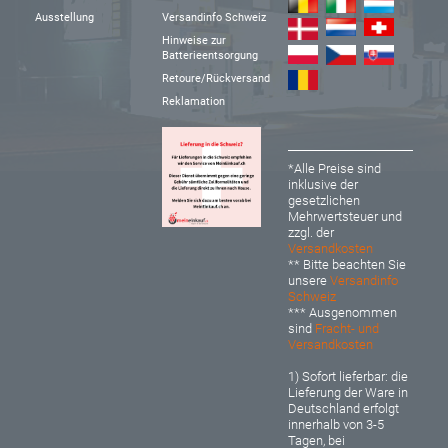
Ausstellung
Versandinfo Schweiz
Hinweise zur
Batterieentsorgung
Retoure/Rückversand
Reklamation
*Alle Preise sind
inklusive der
gesetzlichen
Mehrwertsteuer und
zzgl. der
Versandkosten
** Bitte beachten Sie
unsere
Versandinfo
Schweiz
*** Ausgenommen
sind
Fracht- und
Versandkosten
1) Sofort lieferbar: d
ie
Lieferung der Ware in
Deutschland erfolgt
innerhalb von 3-5
Tagen, bei