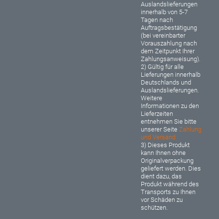
Auslandslieferungen
innerhalb von 5-7
Tagen nach
Auftragsbestätigung
(bei vereinbarter
Vorauszahlung nach
dem Zeitpunkt Ihrer
Zahlungsanweisung).
2) Gültig für alle
Lieferungen innerhalb
Deutschlands und
Auslandslieferungen.
Weitere
Informationen zu den
Lieferzeiten
entnehmen Sie bitte
unserer Seite
Zahlung
und Versand
3) Dieses Produkt
kann Ihnen ohne
Originalverpackung
geliefert werden. Dies
dient dazu, das
Produkt während des
Transports zu Ihnen
vor Schäden zu
schützen.