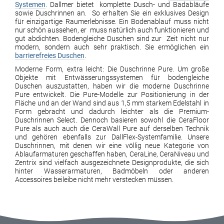
Systemen
. Dallmer bietet komplette Dusch- und Badabläufe
sowie Duschrinnen an. So erhalten Sie ein exklusives Design
für einzigartige Raumerlebnisse. Ein Bodenablauf muss nicht
nur schön aussehen, er muss natürlich auch funktionieren und
gut abdichten. Bodengleiche Duschen sind zur Zeit nicht nur
modern, sondern auch sehr praktisch. Sie ermöglichen ein
barrierefreies Duschen
.
Moderne Form, extra leicht: Die Duschrinne Pure. Um große
Objekte mit Entwässerungssystemen für bodengleiche
Duschen auszustatten, haben wir die moderne Duschrinne
Pure entwickelt. Die Pure-Modelle zur Positionierung in der
Fläche und an der Wand sind aus 1,5 mm starkem Edelstahl in
Form gebracht und dadurch leichter als die Premium-
Duschrinnen Select. Dennoch basieren sowohl die CeraFloor
Pure als auch auch die CeraWall Pure auf derselben Technik
und gehören ebenfalls zur DallFlex-Systemfamilie. Unsere
Duschrinnen, mit denen wir eine völlig neue Kategorie von
Ablaufarmaturen geschaffen haben, CeraLine, CeraNiveau und
Zentrix sind vielfach ausgezeichnete Designprodukte, die sich
hinter Wasserarmaturen, Badmöbeln oder anderen
Accessoires beileibe nicht mehr verstecken müssen.