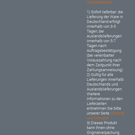
Versandkosten
1) Sofort lieferbar: d
ie
Lieferung der Ware in
Deutschland erfolgt
innerhalb von 3-5
Tagen, bei
Auslandslieferungen
innerhalb von 5-7
Tagen nach
Auftragsbestätigung
(bei vereinbarter
Vorauszahlung nach
dem Zeitpunkt Ihrer
Zahlungsanweisung).
2) Gültig für alle
Lieferungen innerhalb
Deutschlands und
Auslandslieferungen.
Weitere
Informationen zu den
Lieferzeiten
entnehmen Sie bitte
unserer Seite
Zahlung
und Versand
3) Dieses Produkt
kann Ihnen ohne
Originalverpackung