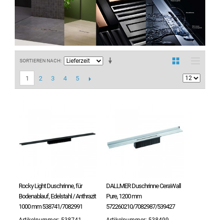
SORTIEREN NACH
2
3
4
5
1
Rocky Light Duschrinne, für
DALLMER Duschrinne CeraWall
Bodenablauf, Edelstahl / Anthrazit
Pure, 1200 mm
1000 mm 538741/7082991
572260210/7082987/539427