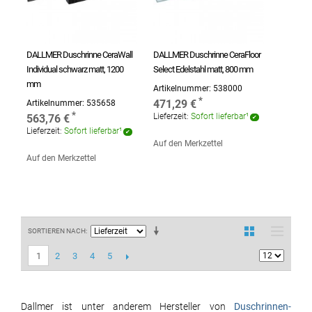
DALLMER Duschrinne CeraWall
DALLMER Duschrinne CeraFloor
Individual schwarz matt, 1200
Select Edelstahl matt, 800 mm
mm
Artikelnummer:
538000
471,29 €
Artikelnummer:
535658
Lieferzeit:
Sofort lieferbar¹
563,76 €
Lieferzeit:
Sofort lieferbar¹
Auf den Merkzettel
Auf den Merkzettel
SORTIEREN NACH
2
3
4
5
1
Dallmer ist unter anderem Hersteller von
Duschrinnen-