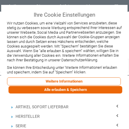
Geprüfter
Sicher
Best-Preis-
Lieferung
B2B
Onlineshop
einkaufen mit
Garantie
sofort ab
SSL
Lager
Ihre Cookie Einstellungen
Beratung & Verkauf
Wir nutzen Cookies, um eine Vielzahl von Services anzubieten, diese
+49 37467 66944
stetig zu verbessern sowie Werbung entsprechend Ihrer Interessen auf
Montag - Freitag:
unserer Webseite, Social Media und Partnerwebseiten anzuzeigen. Sie
10:00 - 12:00 Uhr
können sich die Cookies durch Auswahl der Cookie-Gruppen anzeigen
13:00 - 16:00 Uhr
lassen und durch Setzen eines Häkchens entscheiden, welche
Samstag:
Cookies ausgespielt werden. Mit "Speichern" bestätigen Sie diese
9:00 - 12:00 Uhr
Auswahl. Wenn Sie "alle erlauben & speichern" wählen, willigen Sie in
die Verwendung aller Cookies ein. Weitere Informationen erhalten Sie
Lieferzeitanfrage
Widerruf
nach Ihrer Bestätigung in unserer Datenschutzerklärung.
Sie können Ihre Entscheidung unter 'Weitere Informationen' erlauben
und speichern, indem Sie auf "Speichern" klicken.
Weitere Informationen
Filtern nach
Alle erlauben & Speichern
Einkaufsoptionen
ARTIKEL SOFORT LIEFERBAR
HERSTELLER
SERIE