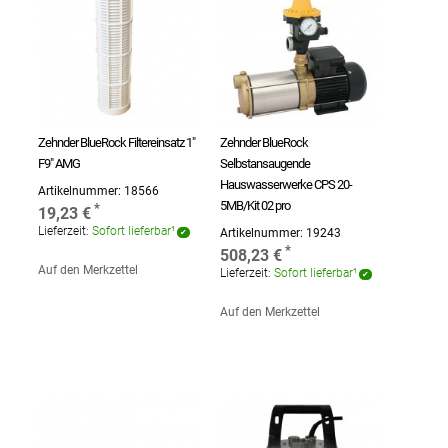
Zehnder BlueRock Filtereinsatz 1"
Zehnder BlueRock
F9" AMG
Selbstansaugende
Hauswasserwerke CPS 20-
Artikelnummer:
18566
5MB/Kit 02 pro
19,23 €
Lieferzeit:
Sofort lieferbar¹
Artikelnummer:
19243
508,23 €
Auf den Merkzettel
Lieferzeit:
Sofort lieferbar¹
Auf den Merkzettel