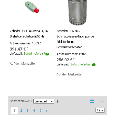
Zehnder DSSG 400 V 2,4 - 4,0 A
Zehnder E-ZW 50-2
Drehstromschaltgerät 50 Hz
Schmutzwasser-Tauchpumpe
Edelstahl ohne
Artikelnummer:
10637
Schwimmerschalter
391,47 €
Lieferzeit:
Sofort lieferbar¹
Artikelnummer:
12829
256,02 €
Auf den Merkzettel
Lieferzeit:
Sofort lieferbar¹
Auf den Merkzettel
SORTIEREN NACH
2
3
4
5
1