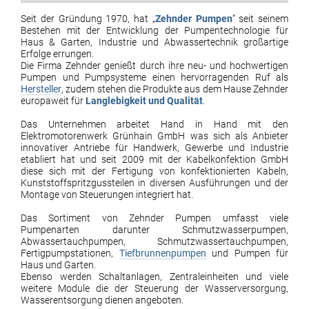
Seit der Gründung 1970, hat „
Zehnder Pumpen
“ seit seinem
Bestehen mit der Entwicklung der Pumpentechnologie für
Haus & Garten, Industrie und Abwassertechnik großartige
Erfolge errungen.
Die Firma Zehnder genießt durch ihre neu- und hochwertigen
Pumpen und Pumpsysteme einen hervorragenden Ruf als
Hersteller
, zudem stehen die Produkte aus dem Hause Zehnder
europaweit für
Langlebigkeit und Qualität
.
Das Unternehmen arbeitet Hand in Hand mit den
Elektromotorenwerk Grünhain GmbH was sich als Anbieter
innovativer Antriebe für Handwerk, Gewerbe und Industrie
etabliert hat und seit 2009 mit der Kabelkonfektion GmbH
diese sich mit der Fertigung von konfektionierten Kabeln,
Kunststoffspritzgussteilen in diversen Ausführungen und der
Montage von Steuerungen integriert hat.
Das Sortiment von Zehnder Pumpen umfasst viele
Pumpenarten darunter Schmutzwasserpumpen,
Abwassertauchpumpen, Schmutzwassertauchpumpen,
Fertigpumpstationen,
Tiefbrunnenpumpen
und Pumpen für
Haus und Garten.
Ebenso werden Schaltanlagen, Zentraleinheiten und viele
weitere Module die der Steuerung der Wasserversorgung,
Wasserentsorgung dienen angeboten.