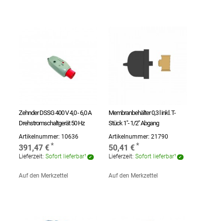
Zehnder DSSG 400 V 4,0 - 6,0 A
Membranbehälter 0,3 l inkl. T-
Drehstromschaltgerät 50 Hz
Stück 1"- 1/2" Abgang
Artikelnummer:
10636
Artikelnummer:
21790
391,47 €
50,41 €
Lieferzeit:
Sofort lieferbar¹
Lieferzeit:
Sofort lieferbar¹
Auf den Merkzettel
Auf den Merkzettel