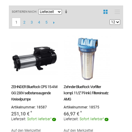
SORTIEREN NACH
2
3
4
5
1
ZEHNDER BlueRock CPS 15-4 M
Zehnder BlueRock Vorfilter
GG 230V selbstansaugende
kompl. 11/2" F9 inkl. Filtereinsatz
Kreiselpumpe
AMG
Artikelnummer:
18587
Artikelnummer:
18575
251,10 €
66,97 €
Lieferzeit:
Sofort lieferbar¹
Lieferzeit:
Sofort lieferbar¹
Auf den Merkzettel
Auf den Merkzettel