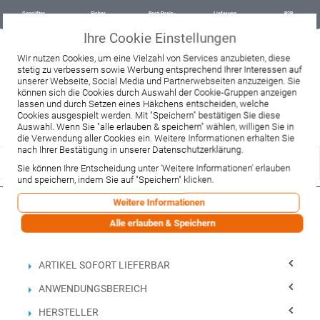
Geprüfter
Sicher
Best-Preis-
Lieferung
B2B
Onlineshop
einkaufen mit
Garantie
sofort ab
SSL
Lager
Ihre Cookie Einstellungen
Beratung & Verkauf
Wir nutzen Cookies, um eine Vielzahl von Services anzubieten, diese
+49 37467 66944
stetig zu verbessern sowie Werbung entsprechend Ihrer Interessen auf
Montag - Freitag:
unserer Webseite, Social Media und Partnerwebseiten anzuzeigen. Sie
10:00 - 12:00 Uhr
können sich die Cookies durch Auswahl der Cookie-Gruppen anzeigen
13:00 - 16:00 Uhr
lassen und durch Setzen eines Häkchens entscheiden, welche
Samstag:
Cookies ausgespielt werden. Mit "Speichern" bestätigen Sie diese
9:00 - 12:00 Uhr
Auswahl. Wenn Sie "alle erlauben & speichern" wählen, willigen Sie in
die Verwendung aller Cookies ein. Weitere Informationen erhalten Sie
Lieferzeitanfrage
Widerruf
nach Ihrer Bestätigung in unserer Datenschutzerklärung.
Sie können Ihre Entscheidung unter 'Weitere Informationen' erlauben
und speichern, indem Sie auf "Speichern" klicken.
Weitere Informationen
Filtern nach
Alle erlauben & Speichern
Einkaufsoptionen
ARTIKEL SOFORT LIEFERBAR
ANWENDUNGSBEREICH
HERSTELLER