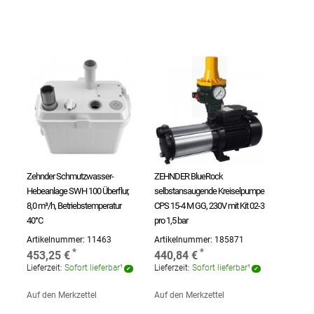
Zehnder Schmutzwasser-
ZEHNDER BlueRock
Hebeanlage SWH 100 Überflur,
selbstansaugende Kreiselpumpe
8,0 m³/h, Betriebstemperatur
CPS 15-4 M GG, 230V mit Kit 02-3
40°C
pro 1,5 bar
Artikelnummer:
11463
Artikelnummer:
185871
453,25 €
440,84 €
Lieferzeit:
Sofort lieferbar¹
Lieferzeit:
Sofort lieferbar¹
Auf den Merkzettel
Auf den Merkzettel