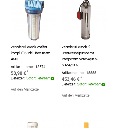
Zehnder BlueRock Vorfilter
Zehnder BlueRock 5"
kompl. 1" F9 inkl. Filtereinsatz
Unterwasserpumpe mit
AMG
Integriertem Motor Aqua 5-
60MA/230V
Artikelnummer:
18574
53,90 €
Artikelnummer:
18888
Lieferzeit:
Sofort lieferbar¹
453,46 €
Lieferzeit:
Sofort lieferbar¹
Auf den Merkzettel
Auf den Merkzettel