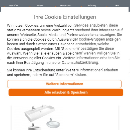
Geprüfter
Sicher
Best-Preis-
Lieferung
B2B
Onlineshop
einkaufen mit
Garantie
sofort ab
SSL
Lager
Ihre Cookie Einstellungen
Beratung & Verkauf
Wir nutzen Cookies, um eine Vielzahl von Services anzubieten, diese
+49 37467 66944
stetig zu verbessern sowie Werbung entsprechend Ihrer Interessen auf
Montag - Freitag:
unserer Webseite, Social Media und Partnerwebseiten anzuzeigen. Sie
10:00 - 12:00 Uhr
können sich die Cookies durch Auswahl der Cookie-Gruppen anzeigen
13:00 - 16:00 Uhr
Samstag:
lassen und durch Setzen eines Häkchens entscheiden, welche
9:00 - 12:00 Uhr
Cookies ausgespielt werden. Mit "Speichern" bestätigen Sie diese
Auswahl. Wenn Sie "alle erlauben & speichern" wählen, willigen Sie in
Lieferzeitanfrage
Widerruf
die Verwendung aller Cookies ein. Weitere Informationen erhalten Sie
nach Ihrer Bestätigung in unserer Datenschutzerklärung.
Sie können Ihre Entscheidung unter 'Weitere Informationen' erlauben
und speichern, indem Sie auf "Speichern" klicken.
Weitere Informationen
Badkeramik
Alle erlauben & Speichern