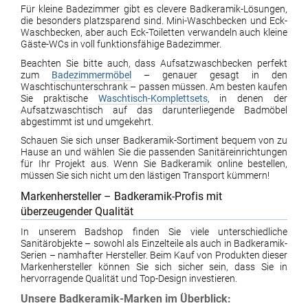
Für kleine Badezimmer gibt es clevere Badkeramik-Lösungen,
die besonders platzsparend sind. Mini-Waschbecken und Eck-
Waschbecken, aber auch Eck-Toiletten verwandeln auch kleine
Gäste-WCs in voll funktionsfähige Badezimmer.
Beachten Sie bitte auch, dass Aufsatzwaschbecken perfekt
zum
Badezimmermöbel
– genauer gesagt in den
Waschtischunterschrank – passen müssen. Am besten kaufen
Sie praktische
Waschtisch-Komplettsets
, in denen der
Aufsatzwaschtisch auf das darunterliegende Badmöbel
abgestimmt ist und umgekehrt.
Schauen Sie sich unser Badkeramik-Sortiment bequem von zu
Hause an und wählen Sie die passenden Sanitäreinrichtungen
für Ihr Projekt aus. Wenn Sie Badkeramik online bestellen,
müssen Sie sich nicht um den lästigen Transport kümmern!
Markenhersteller – Badkeramik-Profis mit
überzeugender Qualität
In unserem Badshop finden Sie viele unterschiedliche
Sanitärobjekte – sowohl als Einzelteile als auch in Badkeramik-
Serien – namhafter Hersteller. Beim Kauf von Produkten dieser
Markenhersteller können Sie sich sicher sein, dass Sie in
hervorragende Qualität und Top-Design investieren.
Unsere Badkeramik-Marken im Überblick: