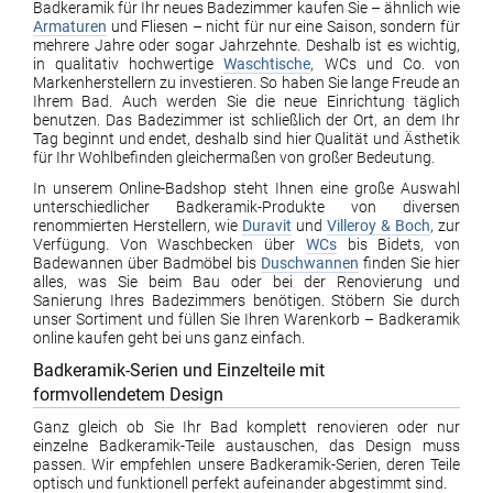
Badkeramik für Ihr neues Badezimmer kaufen Sie – ähnlich wie
Armaturen
und Fliesen – nicht für nur eine Saison, sondern für
mehrere Jahre oder sogar Jahrzehnte. Deshalb ist es wichtig,
in qualitativ hochwertige
Waschtische
, WCs und Co. von
Markenherstellern zu investieren. So haben Sie lange Freude an
Ihrem Bad. Auch werden Sie die neue Einrichtung täglich
benutzen. Das Badezimmer ist schließlich der Ort, an dem Ihr
Tag beginnt und endet, deshalb sind hier Qualität und Ästhetik
für Ihr Wohlbefinden gleichermaßen von großer Bedeutung.
In unserem Online-Badshop steht Ihnen eine große Auswahl
unterschiedlicher Badkeramik-Produkte von diversen
renommierten Herstellern, wie
Duravit
und
Villeroy & Boch
, zur
Verfügung. Von Waschbecken über
WCs
bis Bidets, von
Badewannen über Badmöbel bis
Duschwannen
finden Sie hier
alles, was Sie beim Bau oder bei der Renovierung und
Sanierung Ihres Badezimmers benötigen. Stöbern Sie durch
unser Sortiment und füllen Sie Ihren Warenkorb – Badkeramik
online kaufen geht bei uns ganz einfach.
Badkeramik-Serien und Einzelteile mit
formvollendetem Design
Ganz gleich ob Sie Ihr Bad komplett renovieren oder nur
einzelne Badkeramik-Teile austauschen, das Design muss
passen. Wir empfehlen unsere Badkeramik-Serien, deren Teile
optisch und funktionell perfekt aufeinander abgestimmt sind.