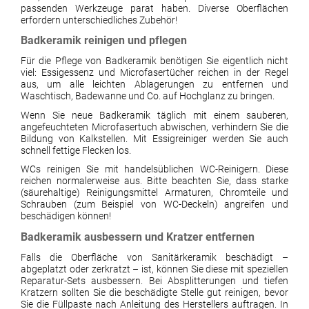
passenden Werkzeuge parat haben. Diverse Oberflächen
erfordern unterschiedliches Zubehör!
Badkeramik reinigen und pflegen
Für die Pflege von Badkeramik benötigen Sie eigentlich nicht
viel: Essigessenz und Microfasertücher reichen in der Regel
aus, um alle leichten Ablagerungen zu entfernen und
Waschtisch, Badewanne und Co. auf Hochglanz zu bringen.
Wenn Sie neue Badkeramik täglich mit einem sauberen,
angefeuchteten Microfasertuch abwischen, verhindern Sie die
Bildung von Kalkstellen. Mit Essigreiniger werden Sie auch
schnell fettige Flecken los.
WCs reinigen Sie mit handelsüblichen WC-Reinigern. Diese
reichen normalerweise aus. Bitte beachten Sie, dass starke
(säurehaltige) Reinigungsmittel Armaturen, Chromteile und
Schrauben (zum Beispiel von WC-Deckeln) angreifen und
beschädigen können!
Badkeramik ausbessern und Kratzer entfernen
Falls die Oberfläche von Sanitärkeramik beschädigt –
abgeplatzt oder zerkratzt – ist, können Sie diese mit speziellen
Reparatur-Sets ausbessern. Bei Absplitterungen und tiefen
Kratzern sollten Sie die beschädigte Stelle gut reinigen, bevor
Sie die Füllpaste nach Anleitung des Herstellers auftragen. In