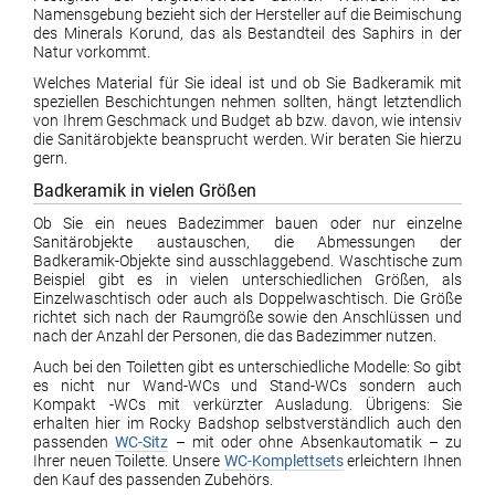
Namensgebung bezieht sich der Hersteller auf die Beimischung
des Minerals Korund, das als Bestandteil des Saphirs in der
Natur vorkommt.
Welches Material für Sie ideal ist und ob Sie Badkeramik mit
speziellen Beschichtungen nehmen sollten, hängt letztendlich
von Ihrem Geschmack und Budget ab bzw. davon, wie intensiv
die Sanitärobjekte beansprucht werden. Wir beraten Sie hierzu
gern.
Badkeramik in vielen Größen
Ob Sie ein neues Badezimmer bauen oder nur einzelne
Sanitärobjekte austauschen, die Abmessungen der
Badkeramik-Objekte sind ausschlaggebend. Waschtische zum
Beispiel gibt es in vielen unterschiedlichen Größen, als
Einzelwaschtisch oder auch als Doppelwaschtisch. Die Größe
richtet sich nach der Raumgröße sowie den Anschlüssen und
nach der Anzahl der Personen, die das Badezimmer nutzen.
Auch bei den Toiletten gibt es unterschiedliche Modelle: So gibt
es nicht nur Wand-WCs und Stand-WCs sondern auch
Kompakt -WCs mit verkürzter Ausladung. Übrigens: Sie
erhalten hier im Rocky Badshop selbstverständlich auch den
passenden
WC-Sitz
– mit oder ohne Absenkautomatik – zu
Ihrer neuen Toilette. Unsere
WC-Komplettsets
erleichtern Ihnen
den Kauf des passenden Zubehörs.