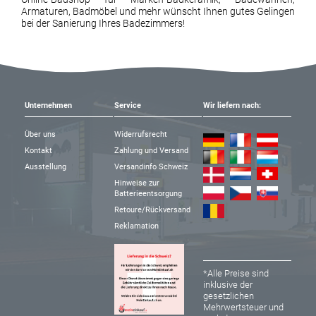
Armaturen, Badmöbel und mehr wünscht Ihnen gutes Gelingen
bei der Sanierung Ihres Badezimmers!
Unternehmen
Service
Wir liefern nach:
Über uns
Widerrufsrecht
Kontakt
Zahlung und Versand
Ausstellung
Versandinfo Schweiz
Hinweise zur
Batterieentsorgung
Retoure/Rückversand
Reklamation
*Alle Preise sind
inklusive der
gesetzlichen
Mehrwertsteuer und