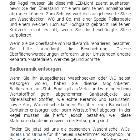
der Regel müssen Sie diese mit LED-Licht zuerst aushärten,
bevor Sie den Überstand mit einem sehr feinen Schleifpapier
abtragen können. Zum Schluss wird die ausgebesserte Stelle
am Waschbecken, WC und Co. mit einer Spezial-Polierpaste
und einem weichen Tuch auf Hochglanz gebracht. Bei feinen
Kratzern reicht es oft, wenn Sie die beschädigte Stelle
aufpolieren.
Wenn Sie die Oberfläche von Badkeramik reparieren, beachten
Sie bitte unbedingt die Beschichtung. Diverse
Oberflächenveredelungen erfordern unter Umständen andere
Reparatur-Materialien, Werkzeuge und Schritte!
Badkeramik entsorgen
Wenn Sie Ihr ausgedientes Waschbecken oder WC selbst
entsorgen wollen, haben Sie diverse Möglichkeiten:
Badkeramik, aus Stahl-Email gilt als Metall und wird Ihnen beim
Wertstoffhof gern abgenommen. Sanitärobjekte aus
mineralischen Stoffen, wie echte Keramik und Naturstein,
sowie Acryl-Waschtische können Sie über einen Bauschutt-
Container entsorgen oder beim Wertstoffhof abgeben. In der
Regel müssen Sie hierfür jedoch bezahlen, weil diese
Materialien kostenintensiver in der Entsorgung sind.
Finden Sie jetzt bei uns die passenden Waschtische, WCs,
Bidets
und
Urinale
für Ihr neues Badezimmer. Rockyshop, Ihr
Online-Badshop für Marken-Badkeramik, Badewannen,