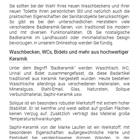
Sie sollten bei der Wahl Ihres neuen Waschbeckens und Ihrer
neuen Toilette Ihren persönlichen Stil und natürlich auch die
praktischen Eigenschaften der Sanitärobjekte berücksichtigen.
So gibt es bei den unterschiedlichen Herstellern viele
verschiedene Badkeramik-Serien, von traditionell bis modern
und mit diversen Funktionalitäten. Ob Sie nostalgische
Badkeramik im Landhausstil oder minimalistisches Design
bevorzugen, in unserem Onlineshop werden Sie fündig.
Waschbecken, WCs, Bidets und mehr aus hochwertiger
Keramik
Unter dem Begriff "Badkeramik" werden Waschtisch, WC,
Urinal und Bidet zusammengefasst, da diese Badartikel
traditionell aus Keramik hergestellt wurden. Heute bestehen
Waschtische allerdings aus verschiedenen Materialien, wie
Mineralguss, Stahl-Email, Glas, Naturstein, Solique
Verbundmaterial, Saphir-Keramik usw.
Solique ist ein besonders robuster Werkstoff mit extrem hoher
Stabilität. Er ist keimfrei und weist selbst auf großen Flächen
keinen Verzug auf. Zusätzlich verträgt das Material große
Temperaturschwankungen.
Saphir-Keramik von der Marke Laufen ist ein Werkstoff, mit
besonderen Eigenschaften: außergewöhnliche Härte und
Festigkeit bei vergleichsweise dünnen Wänden. In der