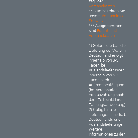
zzgl. der
Versandkosten
** Bitte beachten Sie
unsere
Versandinfo
Schweiz
*** Ausgenommen
sind
Fracht- und
Versandkosten
1) Sofort lieferbar: d
ie
Lieferung der Ware in
Deutschland erfolgt
innerhalb von 3-5
Tagen, bei
Auslandslieferungen
innerhalb von 5-7
Tagen nach
Auftragsbestätigung
(bei vereinbarter
Vorauszahlung nach
dem Zeitpunkt Ihrer
Zahlungsanweisung).
2) Gültig für alle
Lieferungen innerhalb
Deutschlands und
Auslandslieferungen.
Weitere
Informationen zu den