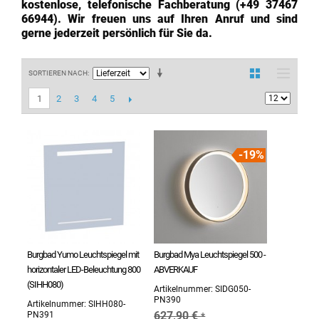
kostenlose, telefonische Fachberatung (+49 37467
66944). Wir freuen uns auf Ihren Anruf und sind
gerne jederzeit persönlich für Sie da.
SORTIEREN NACH
2
3
4
5
1
19%
Burgbad Yumo Leuchtspiegel mit
Burgbad Mya Leuchtspiegel 500 -
horizontaler LED-Beleuchtung 800
ABVERKAUF
(SIHH080)
Artikelnummer:
SIDG050-
PN390
Artikelnummer:
SIHH080-
627,90 €
PN391