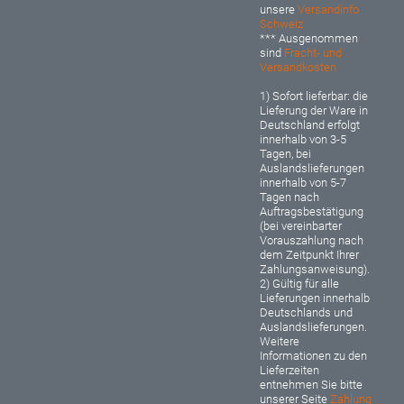
unsere
Versandinfo
Schweiz
*** Ausgenommen
sind
Fracht- und
Versandkosten
1) Sofort lieferbar: d
ie
Lieferung der Ware in
Deutschland erfolgt
innerhalb von 3-5
Tagen, bei
Auslandslieferungen
innerhalb von 5-7
Tagen nach
Auftragsbestätigung
(bei vereinbarter
Vorauszahlung nach
dem Zeitpunkt Ihrer
Zahlungsanweisung).
2) Gültig für alle
Lieferungen innerhalb
Deutschlands und
Auslandslieferungen.
Weitere
Informationen zu den
Lieferzeiten
entnehmen Sie bitte
unserer Seite
Zahlung