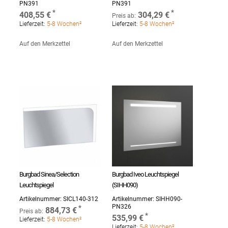
PN391
PN391
408,55 €
304,29 €
Preis ab:
Lieferzeit:
5-8 Wochen²
Lieferzeit:
5-8 Wochen²
Auf den Merkzettel
Auf den Merkzettel
Burgbad Sinea/Selection
Burgbad Iveo Leuchtspiegel
Leuchtspiegel
(SIHH090)
Artikelnummer:
SICL140-312
Artikelnummer:
SIHH090-
PN326
884,73 €
Preis ab:
535,99 €
Lieferzeit:
5-8 Wochen²
Lieferzeit:
5-8 Wochen²