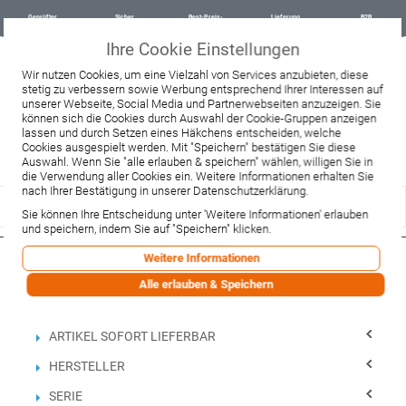
Geprüfter
Sicher
Best-Preis-
Lieferung
B2B
Onlineshop
einkaufen mit
Garantie
sofort ab
SSL
Lager
Ihre Cookie Einstellungen
Beratung & Verkauf
Wir nutzen Cookies, um eine Vielzahl von Services anzubieten, diese
+49 37467 66944
stetig zu verbessern sowie Werbung entsprechend Ihrer Interessen auf
Montag - Freitag:
unserer Webseite, Social Media und Partnerwebseiten anzuzeigen. Sie
10:00 - 12:00 Uhr
können sich die Cookies durch Auswahl der Cookie-Gruppen anzeigen
13:00 - 16:00 Uhr
lassen und durch Setzen eines Häkchens entscheiden, welche
Samstag:
Cookies ausgespielt werden. Mit "Speichern" bestätigen Sie diese
9:00 - 12:00 Uhr
Auswahl. Wenn Sie "alle erlauben & speichern" wählen, willigen Sie in
Lieferzeitanfrage
Widerruf
die Verwendung aller Cookies ein. Weitere Informationen erhalten Sie
nach Ihrer Bestätigung in unserer Datenschutzerklärung.
Sie können Ihre Entscheidung unter 'Weitere Informationen' erlauben
und speichern, indem Sie auf "Speichern" klicken.
Weitere Informationen
Filtern nach
Alle erlauben & Speichern
Einkaufsoptionen
ARTIKEL SOFORT LIEFERBAR
HERSTELLER
SERIE