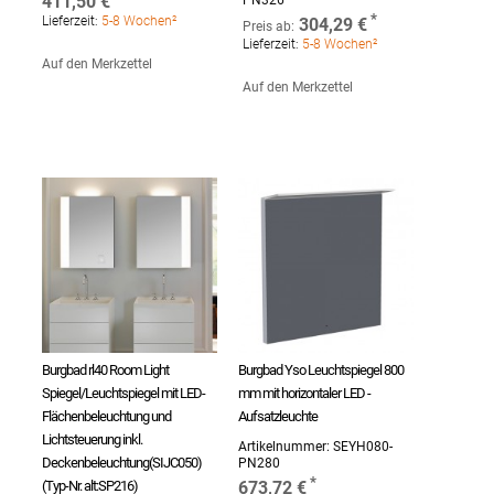
411,50 €
PN326
Lieferzeit:
5-8 Wochen²
304,29 €
Preis ab:
Lieferzeit:
5-8 Wochen²
Auf den Merkzettel
Auf den Merkzettel
Burgbad rl40 Room Light
Burgbad Yso Leuchtspiegel 800
Spiegel/Leuchtspiegel mit LED-
mm mit horizontaler LED -
Flächenbeleuchtung und
Aufsatzleuchte
Lichtsteuerung inkl.
Artikelnummer:
SEYH080-
Deckenbeleuchtung(SIJC050)
PN280
(Typ-Nr. alt:SP216)
673,72 €