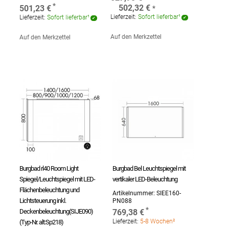
502,32 €
501,23 €
Lieferzeit:
Sofort lieferbar¹
Lieferzeit:
Sofort lieferbar¹
Auf den Merkzettel
Auf den Merkzettel
Burgbad rl40 Room Light
Burgbad Bel Leuchtspiegel mit
Spiegel/Leuchtspiegel mit LED-
vertikaler LED-Beleuchtung
Flächenbeleuchtung und
Artikelnummer:
SIEE160-
Lichtsteuerung inkl.
PN088
Deckenbeleuchtung(SIJE090)
769,38 €
Lieferzeit:
5-8 Wochen²
(Typ-Nr. alt:Sp218)