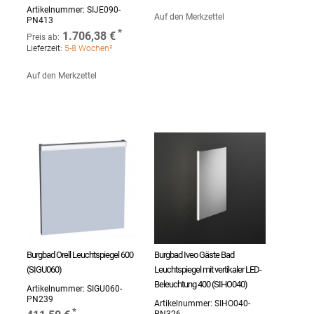
Artikelnummer:
SIJE090-
Auf den Merkzettel
PN413
1.706,38 €
Preis ab:
Lieferzeit:
5-8 Wochen²
Auf den Merkzettel
Burgbad Orell Leuchtspiegel 600
Burgbad Iveo Gäste Bad
(SIGU060)
Leuchtspiegel mit vertikaler LED-
Beleuchtung 400 (SIHO040)
Artikelnummer:
SIGU060-
PN239
Artikelnummer:
SIHO040-