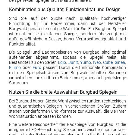
den perfekten Spiegel nach Maß zu erhalten.
Kombination aus Qualität, Funktionalität und Design
Sind Sie auf der Suche nach qualitativ hochwertiger
Einrichtung für Ihr Badezimmer, dann ist der Hersteller
Burgwald genau die richtige Wahl für Sie. Ein Burgbad Spiegel
ist nicht nur ein einfacher Spiegel, sondern überzeugt mit
außergewöhnlichem Design, hoher Verarbeitungsqualität und
Funktionalität.
Die Spiegel und Badmöbelserien von Burgbad sind optimal
aufeinander abgestimmt, sodass die Spiegel meist als
Bestandteil zu den Serien
Eqio
,
Junit
,
Yumo
,
Iveo
,
Cube
,
Sinea
,
Fiumo
oder
Euro
passen. Durch die funktionale Kombination
mit den Spiegelschränken von Burgwald erhalten Sie einen
einheitlichen Look in Ihrem Badezimmer, aber auch jede Menge
Stauraum.
Nutzen Sie die breite Auswahl an Burgbad Spiegeln
Bei Burgbad haben Sie die Wahl zwischen runden, rechteckigen
und quadratischen Spiegeln in verschiedenen Größen. Zudem
stehen Sonderformen und -formate zur Auswahl, die Sie Ihrer
Wohnsituation anpassen können.
Eine weitere Besonderheit der Badspiegel von Burgbad ist die
integrierte LED-Beleuchtung. Sie können zwischen horizontaler
und vertikaler Beleuchtung wählen und so Ihr Bad ins richtige