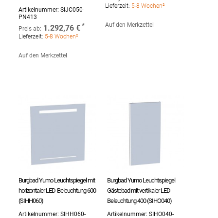
Lieferzeit:
5-8 Wochen²
Artikelnummer:
SIJC050-
PN413
Auf den Merkzettel
1.292,76 €
Preis ab:
Lieferzeit:
5-8 Wochen²
Auf den Merkzettel
Burgbad Yumo Leuchtspiegel mit
Burgbad Yumo Leuchtspiegel
horizontaler LED-Beleuchtung 600
Gästebad mit vertikaler LED-
(SIHH060)
Beleuchtung 400 (SIHO040)
Artikelnummer:
SIHH060-
Artikelnummer:
SIHO040-