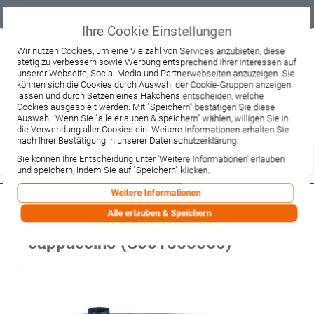
Geprüfter
Sicher
Best-Preis-
Lieferung
B2B
Onlineshop
einkaufen mit
Garantie
sofort ab
SSL
Lager
Ihre Cookie Einstellungen
Beratung & Verkauf
Wir nutzen Cookies, um eine Vielzahl von Services anzubieten, diese
stetig zu verbessern sowie Werbung entsprechend Ihrer Interessen auf
+49 37467 66944
unserer Webseite, Social Media und Partnerwebseiten anzuzeigen. Sie
Montag - Freitag:
können sich die Cookies durch Auswahl der Cookie-Gruppen anzeigen
10:00 - 12:00 Uhr
lassen und durch Setzen eines Häkchens entscheiden, welche
13:00 - 16:00 Uhr
Samstag:
Cookies ausgespielt werden. Mit "Speichern" bestätigen Sie diese
9:00 - 12:00 Uhr
Auswahl. Wenn Sie "alle erlauben & speichern" wählen, willigen Sie in
die Verwendung aller Cookies ein. Weitere Informationen erhalten Sie
Lieferzeitanfrage
Widerruf
nach Ihrer Bestätigung in unserer Datenschutzerklärung.
Sie können Ihre Entscheidung unter 'Weitere Informationen' erlauben
und speichern, indem Sie auf "Speichern" klicken.
Weitere Informationen
WAMSLER Küchenofen,
Alle erlauben & Speichern
Rauchrohranschluss links,
cappuccino (G001855560)