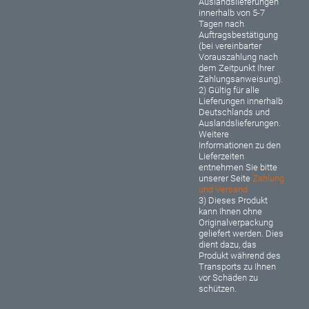
Auslandslieferungen
innerhalb von 5-7
Tagen nach
Auftragsbestätigung
(bei vereinbarter
Vorauszahlung nach
dem Zeitpunkt Ihrer
Zahlungsanweisung).
2) Gültig für alle
Lieferungen innerhalb
Deutschlands und
Auslandslieferungen.
Weitere
Informationen zu den
Lieferzeiten
entnehmen Sie bitte
unserer Seite
Zahlung
und Versand
3) Dieses Produkt
kann Ihnen ohne
Originalverpackung
geliefert werden. Dies
dient dazu, das
Produkt während des
Transports zu Ihnen
vor Schäden zu
schützen.