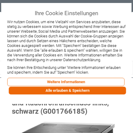
Geprüfter
Sicher
Best-Preis-
Lieferung
B2B
Onlineshop
einkaufen mit
Garantie
sofort ab
SSL
Lager
Ihre Cookie Einstellungen
Beratung & Verkauf
Wir nutzen Cookies, um eine Vielzahl von Services anzubieten, diese
stetig zu verbessern sowie Werbung entsprechend Ihrer Interessen auf
+49 37467 66944
unserer Webseite, Social Media und Partnerwebseiten anzuzeigen. Sie
Montag - Freitag:
können sich die Cookies durch Auswahl der Cookie-Gruppen anzeigen
10:00 - 12:00 Uhr
lassen und durch Setzen eines Häkchens entscheiden, welche
13:00 - 16:00 Uhr
Samstag:
Cookies ausgespielt werden. Mit "Speichern" bestätigen Sie diese
9:00 - 12:00 Uhr
Auswahl. Wenn Sie "alle erlauben & speichern" wählen, willigen Sie in
die Verwendung aller Cookies ein. Weitere Informationen erhalten Sie
Lieferzeitanfrage
Widerruf
nach Ihrer Bestätigung in unserer Datenschutzerklärung.
Sie können Ihre Entscheidung unter 'Weitere Informationen' erlauben
und speichern, indem Sie auf "Speichern" klicken.
Weitere Informationen
WAMSLER Küchenofen mit
Alle erlauben & Speichern
geschliffener Herdplatte, Backfach
und Rauchrohranschluss links,
schwarz (G001766185)