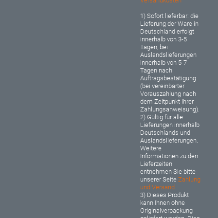
Versandkosten
1) Sofort lieferbar: d
ie
Lieferung der Ware in
Deutschland erfolgt
innerhalb von 3-5
Tagen, bei
Auslandslieferungen
innerhalb von 5-7
Tagen nach
Auftragsbestätigung
(bei vereinbarter
Vorauszahlung nach
dem Zeitpunkt Ihrer
Zahlungsanweisung).
2) Gültig für alle
Lieferungen innerhalb
Deutschlands und
Auslandslieferungen.
Weitere
Informationen zu den
Lieferzeiten
entnehmen Sie bitte
unserer Seite
Zahlung
und Versand
3) Dieses Produkt
kann Ihnen ohne
Originalverpackung