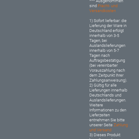
*** Ausgenommen
sind
Fracht- und
Versandkosten
1) Sofort lieferbar: d
ie
Lieferung der Ware in
Deutschland erfolgt
innerhalb von 3-5
Tagen, bei
Auslandslieferungen
innerhalb von 5-7
Tagen nach
Auftragsbestätigung
(bei vereinbarter
Vorauszahlung nach
dem Zeitpunkt Ihrer
Zahlungsanweisung).
2) Gültig für alle
Lieferungen innerhalb
Deutschlands und
Auslandslieferungen.
Weitere
Informationen zu den
Lieferzeiten
entnehmen Sie bitte
unserer Seite
Zahlung
und Versand
3) Dieses Produkt