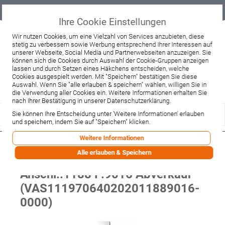
Geprüfter
Sicher
Best-Preis-
Lieferung
B2B
Onlineshop
einkaufen mit
Garantie
sofort ab
SSL
Lager
Ihre Cookie Einstellungen
Beratung & Verkauf
Wir nutzen Cookies, um eine Vielzahl von Services anzubieten, diese
stetig zu verbessern sowie Werbung entsprechend Ihrer Interessen auf
+49 37467 66944
unserer Webseite, Social Media und Partnerwebseiten anzuzeigen. Sie
Montag - Freitag:
können sich die Cookies durch Auswahl der Cookie-Gruppen anzeigen
10:00 - 12:00 Uhr
lassen und durch Setzen eines Häkchens entscheiden, welche
13:00 - 16:00 Uhr
Samstag:
Cookies ausgespielt werden. Mit "Speichern" bestätigen Sie diese
9:00 - 12:00 Uhr
Auswahl. Wenn Sie "alle erlauben & speichern" wählen, willigen Sie in
die Verwendung aller Cookies ein. Weitere Informationen erhalten Sie
Lieferzeitanfrage
Widerruf
nach Ihrer Bestätigung in unserer Datenschutzerklärung.
Sie können Ihre Entscheidung unter 'Weitere Informationen' erlauben
und speichern, indem Sie auf "Speichern" klicken.
Weitere Informationen
VASCO Design HK NIVA SOFT
Alle erlauben & Speichern
Typ:NS1L1 L:0640 H:2020
Anschl.:1188 F:9016 Abverkauf
(VAS111970640202011889016-
0000)