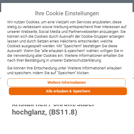
Geprüfter
Sicher
Best-Preis-
Lieferung
B2B
Onlineshop
einkaufen mit
Garantie
sofort ab
SSL
Lager
Ihre Cookie Einstellungen
Beratung & Verkauf
Wir nutzen Cookies, um eine Vielzahl von Services anzubieten, diese
stetig zu verbessern sowie Werbung entsprechend Ihrer Interessen auf
+49 37467 66944
unserer Webseite, Social Media und Partnerwebseiten anzuzeigen. Sie
Montag - Freitag:
können sich die Cookies durch Auswahl der Cookie-Gruppen anzeigen
10:00 - 12:00 Uhr
lassen und durch Setzen eines Häkchens entscheiden, welche
13:00 - 16:00 Uhr
Samstag:
Cookies ausgespielt werden. Mit "Speichern" bestätigen Sie diese
9:00 - 12:00 Uhr
Auswahl. Wenn Sie "alle erlauben & speichern" wählen, willigen Sie in
die Verwendung aller Cookies ein. Weitere Informationen erhalten Sie
Lieferzeitanfrage
Widerruf
nach Ihrer Bestätigung in unserer Datenschutzerklärung.
Sie können Ihre Entscheidung unter 'Weitere Informationen' erlauben
und speichern, indem Sie auf "Speichern" klicken.
Weitere Informationen
Sprinz BS-Dusche Rahmenlos, Tür
Alle erlauben & Speichern
mit Seitenw.,800x800x2000
kristall hell / chrom/silber
hochglanz, (BS11.8)