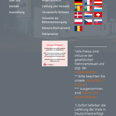
Über uns
Widerrufsrecht
Kontakt
Zahlung und Versand
Ausstellung
Versandinfo Schweiz
Hinweise zur
Batterieentsorgung
Retoure/Rückversand
Reklamation
*Alle Preise sind
inklusive der
gesetzlichen
Mehrwertsteuer und
zzgl. der
Versandkosten
** Bitte beachten Sie
unsere
Versandinfo
Schweiz
*** Ausgenommen
sind
Fracht- und
Versandkosten
1) Sofort lieferbar: d
ie
Lieferung der Ware in
Deutschland erfolgt