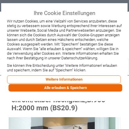
Geprüfter
Sicher
Best-Preis-
Lieferung
B2B
Onlineshop
einkaufen mit
Garantie
sofort ab
SSL
Lager
Ihre Cookie Einstellungen
Beratung & Verkauf
Wir nutzen Cookies, um eine Vielzahl von Services anzubieten, diese
stetig zu verbessern sowie Werbung entsprechend Ihrer Interessen auf
+49 37467 66944
unserer Webseite, Social Media und Partnerwebseiten anzuzeigen. Sie
Montag - Freitag:
können sich die Cookies durch Auswahl der Cookie-Gruppen anzeigen
10:00 - 12:00 Uhr
13:00 - 16:00 Uhr
lassen und durch Setzen eines Häkchens entscheiden, welche
Samstag:
Cookies ausgespielt werden. Mit "Speichern" bestätigen Sie diese
9:00 - 12:00 Uhr
Auswahl. Wenn Sie "alle erlauben & speichern" wählen, willigen Sie in
die Verwendung aller Cookies ein. Weitere Informationen erhalten Sie
Lieferzeitanfrage
Widerruf
nach Ihrer Bestätigung in unserer Datenschutzerklärung.
Sie können Ihre Entscheidung unter 'Weitere Informationen' erlauben
und speichern, indem Sie auf "Speichern" klicken.
Weitere Informationen
Sprinz BS-Dusche Rahmenlos, Tür
Alle erlauben & Speichern
in Nische 900x2000 kristall hell /
chrom/silber hochglanz,B:900
H:2000 mm (BS20.9)