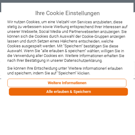
Geprüfter
Sicher
Best-Preis-
Lieferung
B2B
Onlineshop
einkaufen mit
Garantie
sofort ab
SSL
Lager
Ihre Cookie Einstellungen
Beratung & Verkauf
Wir nutzen Cookies, um eine Vielzahl von Services anzubieten, diese
stetig zu verbessern sowie Werbung entsprechend Ihrer Interessen auf
+49 37467 66944
unserer Webseite, Social Media und Partnerwebseiten anzuzeigen. Sie
Montag - Freitag:
können sich die Cookies durch Auswahl der Cookie-Gruppen anzeigen
10:00 - 12:00 Uhr
lassen und durch Setzen eines Häkchens entscheiden, welche
13:00 - 16:00 Uhr
Samstag:
Cookies ausgespielt werden. Mit "Speichern" bestätigen Sie diese
9:00 - 12:00 Uhr
Auswahl. Wenn Sie "alle erlauben & speichern" wählen, willigen Sie in
die Verwendung aller Cookies ein. Weitere Informationen erhalten Sie
Lieferzeitanfrage
Widerruf
nach Ihrer Bestätigung in unserer Datenschutzerklärung.
Sie können Ihre Entscheidung unter 'Weitere Informationen' erlauben
und speichern, indem Sie auf "Speichern" klicken.
Weitere Informationen
Riho Überlaufabdeckung Fall in
Alle erlauben & Speichern
chrom (208592)