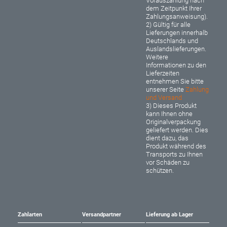
Vorauszahlung nach
dem Zeitpunkt Ihrer
Zahlungsanweisung).
2) Gültig für alle
Lieferungen innerhalb
Deutschlands und
Auslandslieferungen.
Weitere
Informationen zu den
Lieferzeiten
entnehmen Sie bitte
unserer Seite
Zahlung
und Versand
3) Dieses Produkt
kann Ihnen ohne
Originalverpackung
geliefert werden. Dies
dient dazu, das
Produkt während des
Transports zu Ihnen
vor Schäden zu
schützen.
Zahlarten
Versandpartner
Lieferung ab Lager