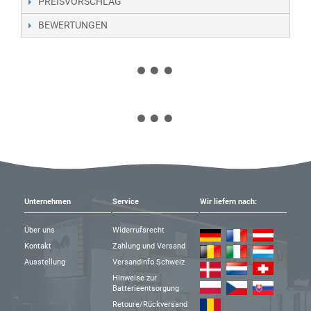
PREISVORSCHLAG
BEWERTUNGEN
Unternehmen
Service
Wir liefern nach:
Über uns
Widerrufsrecht
Kontakt
Zahlung und Versand
Ausstellung
Versandinfo Schweiz
Hinweise zur
Batterieentsorgung
Retoure/Rückversand