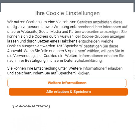
Geprüfter
Sicher
Best-Preis-
Lieferung
B2B
Onlineshop
einkaufen mit
Garantie
sofort ab
SSL
Lager
Ihre Cookie Einstellungen
Beratung & Verkauf
Wir nutzen Cookies, um eine Vielzahl von Services anzubieten, diese
stetig zu verbessern sowie Werbung entsprechend Ihrer Interessen auf
+49 37467 66944
unserer Webseite, Social Media und Partnerwebseiten anzuzeigen. Sie
Montag - Freitag:
können sich die Cookies durch Auswahl der Cookie-Gruppen anzeigen
10:00 - 12:00 Uhr
lassen und durch Setzen eines Häkchens entscheiden, welche
13:00 - 16:00 Uhr
Samstag:
Cookies ausgespielt werden. Mit "Speichern" bestätigen Sie diese
9:00 - 12:00 Uhr
Auswahl. Wenn Sie "alle erlauben & speichern" wählen, willigen Sie in
die Verwendung aller Cookies ein. Weitere Informationen erhalten Sie
Lieferzeitanfrage
Widerruf
nach Ihrer Bestätigung in unserer Datenschutzerklärung.
Sie können Ihre Entscheidung unter 'Weitere Informationen' erlauben
und speichern, indem Sie auf "Speichern" klicken.
Weitere Informationen
Hansgrohe Zugstange
Alle erlauben & Speichern
Waschtisch/Bidetmischer gelb
(92620480)