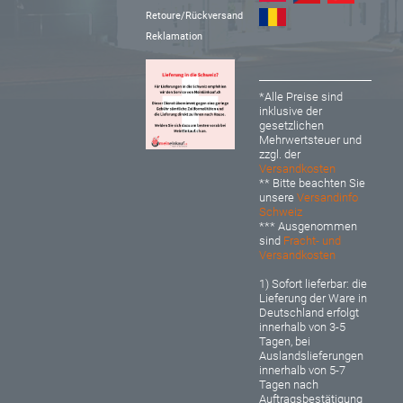
Retoure/Rückversand
Reklamation
*Alle Preise sind
inklusive der
gesetzlichen
Mehrwertsteuer und
zzgl. der
Versandkosten
** Bitte beachten Sie
unsere
Versandinfo
Schweiz
*** Ausgenommen
sind
Fracht- und
Versandkosten
1) Sofort lieferbar: d
ie
Lieferung der Ware in
Deutschland erfolgt
innerhalb von 3-5
Tagen, bei
Auslandslieferungen
innerhalb von 5-7
Tagen nach
Auftragsbestätigung