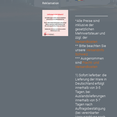
Reklamation
*Alle Preise sind
inklusive der
gesetzlichen
Mehrwertsteuer und
zzgl. der
Versandkosten
** Bitte beachten Sie
unsere
Versandinfo
Schweiz
*** Ausgenommen
sind
Fracht- und
Versandkosten
1) Sofort lieferbar: d
ie
Lieferung der Ware in
Deutschland erfolgt
innerhalb von 3-5
Tagen, bei
Auslandslieferungen
innerhalb von 5-7
Tagen nach
Auftragsbestätigung
(bei vereinbarter
Vorauszahlung nach