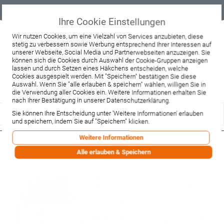
Geprüfter
Sicher
Best-Preis-
Lieferung
B2B
Onlineshop
einkaufen mit
Garantie
sofort ab
SSL
Lager
Ihre Cookie Einstellungen
Beratung & Verkauf
Wir nutzen Cookies, um eine Vielzahl von Services anzubieten, diese
stetig zu verbessern sowie Werbung entsprechend Ihrer Interessen auf
+49 37467 66944
unserer Webseite, Social Media und Partnerwebseiten anzuzeigen. Sie
Montag - Freitag:
können sich die Cookies durch Auswahl der Cookie-Gruppen anzeigen
10:00 - 12:00 Uhr
lassen und durch Setzen eines Häkchens entscheiden, welche
13:00 - 16:00 Uhr
Samstag:
Cookies ausgespielt werden. Mit "Speichern" bestätigen Sie diese
9:00 - 12:00 Uhr
Auswahl. Wenn Sie "alle erlauben & speichern" wählen, willigen Sie in
die Verwendung aller Cookies ein. Weitere Informationen erhalten Sie
Lieferzeitanfrage
Widerruf
nach Ihrer Bestätigung in unserer Datenschutzerklärung.
Sie können Ihre Entscheidung unter 'Weitere Informationen' erlauben
und speichern, indem Sie auf "Speichern" klicken.
Weitere Informationen
Hansgrohe Zugknopf Axor c-gruen
Alle erlauben & Speichern
(94066570)