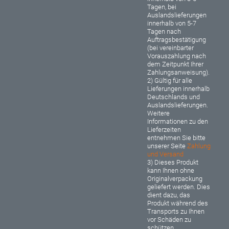
Tagen, bei
Auslandslieferungen
innerhalb von 5-7
Tagen nach
Auftragsbestätigung
(bei vereinbarter
Vorauszahlung nach
dem Zeitpunkt Ihrer
Zahlungsanweisung).
2) Gültig für alle
Lieferungen innerhalb
Deutschlands und
Auslandslieferungen.
Weitere
Informationen zu den
Lieferzeiten
entnehmen Sie bitte
unserer Seite
Zahlung
und Versand
3) Dieses Produkt
kann Ihnen ohne
Originalverpackung
geliefert werden. Dies
dient dazu, das
Produkt während des
Transports zu Ihnen
vor Schäden zu
schützen.