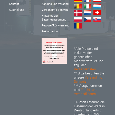
Kontakt
Zahlung und Versand
Ausstellung
Versandinfo Schweiz
Hinweise zur
Batterieentsorgung
Retoure/Rückversand
Reklamation
*Alle Preise sind
inklusive der
gesetzlichen
Mehrwertsteuer und
zzgl. der
Versandkosten
** Bitte beachten Sie
unsere
Versandinfo
Schweiz
*** Ausgenommen
sind
Fracht- und
Versandkosten
1) Sofort lieferbar: d
ie
Lieferung der Ware in
Deutschland erfolgt
innerhalb von 3-5