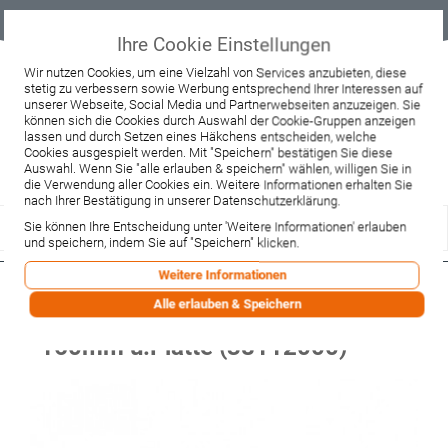
Geprüfter
Sicher
Best-Preis-
Lieferung
B2B
Onlineshop
einkaufen mit
Garantie
sofort ab
SSL
Lager
Ihre Cookie Einstellungen
Beratung & Verkauf
Wir nutzen Cookies, um eine Vielzahl von Services anzubieten, diese
stetig zu verbessern sowie Werbung entsprechend Ihrer Interessen auf
+49 37467 66944
unserer Webseite, Social Media und Partnerwebseiten anzuzeigen. Sie
Montag - Freitag:
können sich die Cookies durch Auswahl der Cookie-Gruppen anzeigen
10:00 - 12:00 Uhr
lassen und durch Setzen eines Häkchens entscheiden, welche
13:00 - 16:00 Uhr
Samstag:
Cookies ausgespielt werden. Mit "Speichern" bestätigen Sie diese
9:00 - 12:00 Uhr
Auswahl. Wenn Sie "alle erlauben & speichern" wählen, willigen Sie in
die Verwendung aller Cookies ein. Weitere Informationen erhalten Sie
Lieferzeitanfrage
Widerruf
nach Ihrer Bestätigung in unserer Datenschutzerklärung.
Sie können Ihre Entscheidung unter 'Weitere Informationen' erlauben
und speichern, indem Sie auf "Speichern" klicken.
Weitere Informationen
Hansgrohe Waschtischmischer UP
Alle erlauben & Speichern
Axor Uno chrom mit Auslauf
160mm u.Platte (38112000)