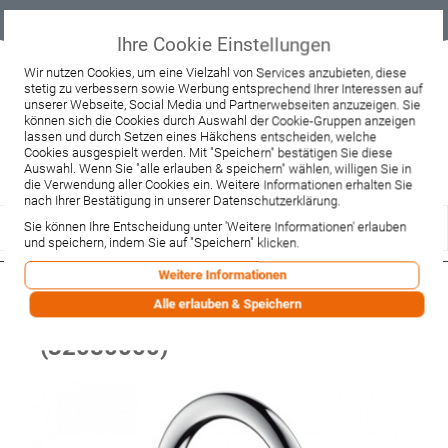
Geprüfter
Sicher
Best-Preis-
Lieferung
B2B
Onlineshop
einkaufen mit
Garantie
sofort ab
SSL
Lager
Ihre Cookie Einstellungen
Beratung & Verkauf
Wir nutzen Cookies, um eine Vielzahl von Services anzubieten, diese
stetig zu verbessern sowie Werbung entsprechend Ihrer Interessen auf
+49 37467 66944
unserer Webseite, Social Media und Partnerwebseiten anzuzeigen. Sie
Montag - Freitag:
können sich die Cookies durch Auswahl der Cookie-Gruppen anzeigen
10:00 - 12:00 Uhr
lassen und durch Setzen eines Häkchens entscheiden, welche
13:00 - 16:00 Uhr
Samstag:
Cookies ausgespielt werden. Mit "Speichern" bestätigen Sie diese
9:00 - 12:00 Uhr
Auswahl. Wenn Sie "alle erlauben & speichern" wählen, willigen Sie in
die Verwendung aller Cookies ein. Weitere Informationen erhalten Sie
Lieferzeitanfrage
Widerruf
nach Ihrer Bestätigung in unserer Datenschutzerklärung.
Sie können Ihre Entscheidung unter 'Weitere Informationen' erlauben
und speichern, indem Sie auf "Speichern" klicken.
Weitere Informationen
Hansgrohe Waschtischmischer
Alle erlauben & Speichern
Talis 210 Festauslauf chrom
(32080000)