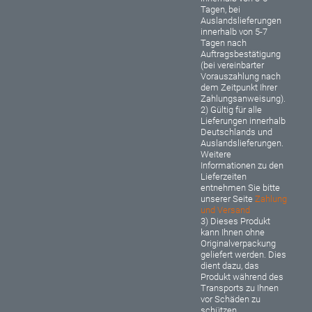
Tagen, bei
Auslandslieferungen
innerhalb von 5-7
Tagen nach
Auftragsbestätigung
(bei vereinbarter
Vorauszahlung nach
dem Zeitpunkt Ihrer
Zahlungsanweisung).
2) Gültig für alle
Lieferungen innerhalb
Deutschlands und
Auslandslieferungen.
Weitere
Informationen zu den
Lieferzeiten
entnehmen Sie bitte
unserer Seite
Zahlung
und Versand
3) Dieses Produkt
kann Ihnen ohne
Originalverpackung
geliefert werden. Dies
dient dazu, das
Produkt während des
Transports zu Ihnen
vor Schäden zu
schützen.