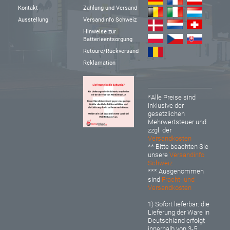
Kontakt
Zahlung und Versand
Ausstellung
Versandinfo Schweiz
Hinweise zur
Batterieentsorgung
Retoure/Rückversand
Reklamation
*Alle Preise sind
inklusive der
gesetzlichen
Mehrwertsteuer und
zzgl. der
Versandkosten
** Bitte beachten Sie
unsere
Versandinfo
Schweiz
*** Ausgenommen
sind
Fracht- und
Versandkosten
1) Sofort lieferbar: d
ie
Lieferung der Ware in
Deutschland erfolgt
innerhalb von 3-5