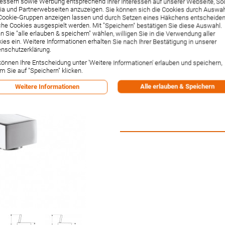
Handwaschbecken A
essern sowie Werbung entsprechend Ihrer Interessen auf unserer Webseite, Soc
a und Partnerwebseiten anzuzeigen. Sie können sich die Cookies durch Auswa
(39015000)
Cookie-Gruppen anzeigen lassen und durch Setzen eines Häkchens entscheiden
he Cookies ausgespielt werden. Mit "Speichern" bestätigen Sie diese Auswahl.
 Sie "alle erlauben & speichern" wählen, willigen Sie in die Verwendung aller
Artikelnummer:
39015000
ies ein. Weitere Informationen erhalten Sie nach Ihrer Bestätigung in unserer
Hersteller:
Hansgrohe
nschutzerklärung.
Lieferzeit:
1-2 Wochen²
können Ihre Entscheidung unter 'Weitere Informationen' erlauben und speichern,
418,12 €
m Sie auf "Speichern" klicken.
Inkl. 19% MwSt.
,
zzgl.
Versandkos
Alle erlauben & Speichern
Weitere Informationen
-1% Rabatt bei Vorkasse per Ban
Versandpunkte:
3