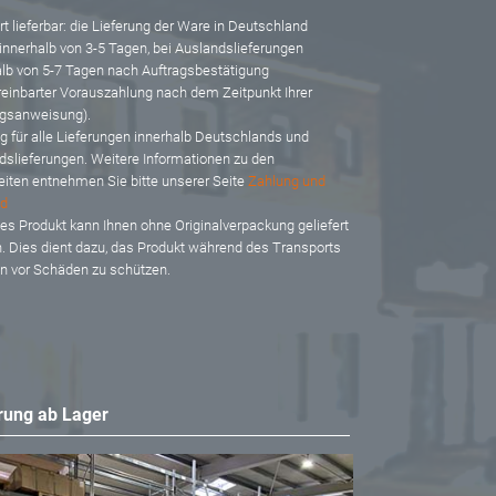
t lieferbar: d
ie Lieferung der Ware in Deutschland
 innerhalb von 3-5 Tagen, bei Auslandslieferungen
alb von 5-7 Tagen nach Auftragsbestätigung
reinbarter Vorauszahlung nach dem Zeitpunkt Ihrer
gsanweisung).
ig für alle Lieferungen innerhalb Deutschlands und
dslieferungen. Weitere Informationen zu den
eiten entnehmen Sie bitte unserer Seite
Zahlung und
d
es Produkt kann Ihnen ohne Originalverpackung geliefert
. Dies dient dazu, das Produkt während des Transports
en vor Schäden zu schützen.
rung ab Lager