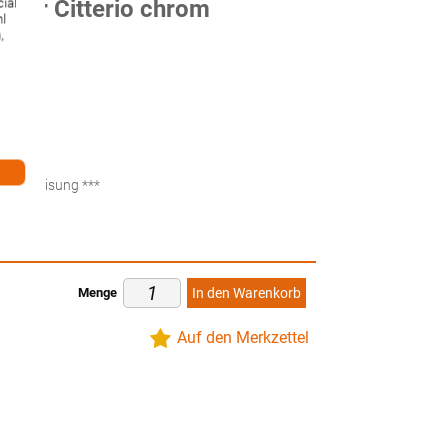
xor Citterio chrom
ial
hl
,
ten
küberweisung ***
Menge
In den Warenkorb
Auf den Merkzettel