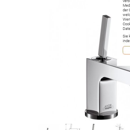
verb
Medi
der 
welc
Wenn
Cook
Date
Sie 
inde