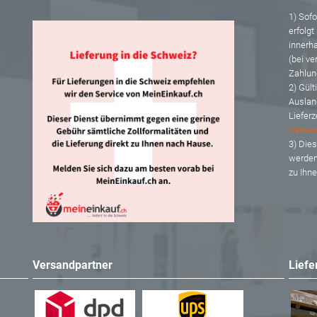
1) Sofor
erfolgt
innerh
(bei ve
Zahlun
2) Gült
Auslan
Lieferz
Versan
3) Dies
werden
zu Ihn
Versandpartner
Liefe