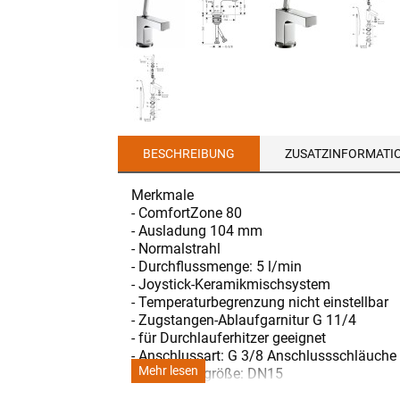
BESCHREIBUNG
ZUSATZINFORMATI
Merkmale
- ComfortZone 80
- Ausladung 104 mm
- Normalstrahl
- Durchflussmenge: 5 l/min
- Joystick-Keramikmischsystem
- Temperaturbegrenzung nicht einstellbar
- Zugstangen-Ablaufgarnitur G 11/4
- für Durchlauferhitzer geeignet
- Anschlussart: G 3/8 Anschlussschläuche
Mehr lesen
- Anschlussgröße: DN15