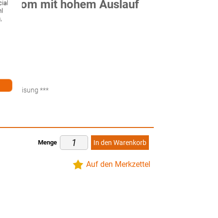
r chrom mit hohem Auslauf
ial
hl
,
ten
küberweisung ***
Menge
In den Warenkorb
Auf den Merkzettel