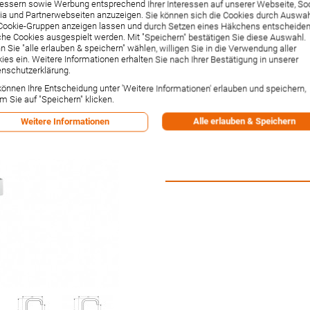
ohne Ablaufgarnitu
essern sowie Werbung entsprechend Ihrer Interessen auf unserer Webseite, Soc
a und Partnerwebseiten anzuzeigen. Sie können sich die Cookies durch Auswa
(39037000)
Cookie-Gruppen anzeigen lassen und durch Setzen eines Häkchens entscheiden
he Cookies ausgespielt werden. Mit "Speichern" bestätigen Sie diese Auswahl.
 Sie "alle erlauben & speichern" wählen, willigen Sie in die Verwendung aller
Artikelnummer:
39037000
ies ein. Weitere Informationen erhalten Sie nach Ihrer Bestätigung in unserer
Hersteller:
Hansgrohe
nschutzerklärung.
Lieferzeit:
1-2 Wochen²
können Ihre Entscheidung unter 'Weitere Informationen' erlauben und speichern,
555,75 €
m Sie auf "Speichern" klicken.
Inkl. 19% MwSt.
,
zzgl.
Versandkos
Alle erlauben & Speichern
Weitere Informationen
-1% Rabatt bei Vorkasse per Ban
Versandpunkte:
2.34