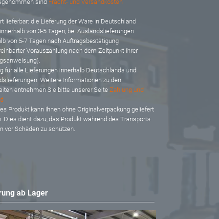
usgenommen sind
Fracht- und Versandkosten
t lieferbar: d
ie Lieferung der Ware in Deutschland
 innerhalb von 3-5 Tagen, bei Auslandslieferungen
alb von 5-7 Tagen nach Auftragsbestätigung
reinbarter Vorauszahlung nach dem Zeitpunkt Ihrer
gsanweisung).
ig für alle Lieferungen innerhalb Deutschlands und
dslieferungen. Weitere Informationen zu den
eiten entnehmen Sie bitte unserer Seite
Zahlung und
d
es Produkt kann Ihnen ohne Originalverpackung geliefert
. Dies dient dazu, das Produkt während des Transports
en vor Schäden zu schützen.
rung ab Lager