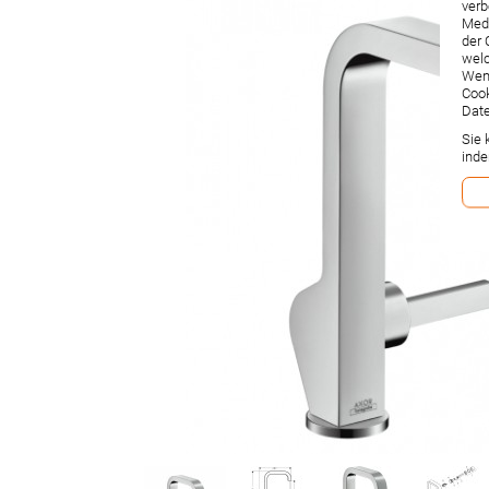
verb
Medi
der 
welc
Wenn
Cook
Date
Sie 
inde