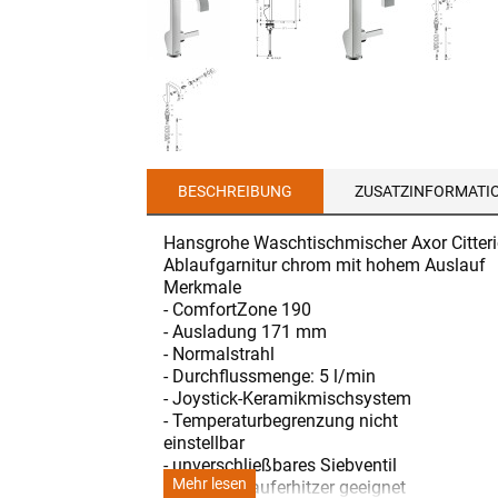
BESCHREIBUNG
ZUSATZINFORMATI
Hansgrohe Waschtischmischer Axor Citter
Ablaufgarnitur chrom mit hohem Auslauf
Merkmale
- ComfortZone 190
- Ausladung 171 mm
- Normalstrahl
- Durchflussmenge: 5 l/min
- Joystick-Keramikmischsystem
- Temperaturbegrenzung nicht
einstellbar
- unverschließbares Siebventil
Mehr lesen
- für Durchlauferhitzer geeignet