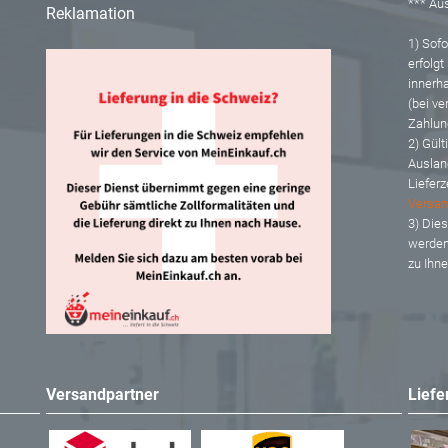
*** A
Reklamation
1) Sofor
erfolgt
innerh
(bei ve
Zahlun
2) Gült
Auslan
Lieferz
Versan
3) Dies
werden
zu Ihn
Versandpartner
Liefe