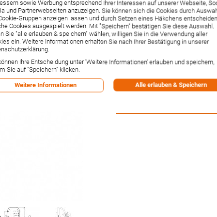
(31609000)
essern sowie Werbung entsprechend Ihrer Interessen auf unserer Webseite, Soc
a und Partnerwebseiten anzuzeigen. Sie können sich die Cookies durch Auswa
Cookie-Gruppen anzeigen lassen und durch Setzen eines Häkchens entscheiden
Artikelnummer:
31609000
he Cookies ausgespielt werden. Mit "Speichern" bestätigen Sie diese Auswahl.
Hersteller:
Hansgrohe
 Sie "alle erlauben & speichern" wählen, willigen Sie in die Verwendung aller
Lieferzeit:
Sofort lieferbar¹
ies ein. Weitere Informationen erhalten Sie nach Ihrer Bestätigung in unserer
nschutzerklärung.
185,64 €
können Ihre Entscheidung unter 'Weitere Informationen' erlauben und speichern,
Inkl. 19% MwSt.
,
zzgl.
Versandkos
m Sie auf "Speichern" klicken.
-1% Rabatt bei Vorkasse per Ban
Alle erlauben & Speichern
Weitere Informationen
Versandpunkte:
1.72