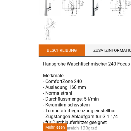
BESCHREIBUNG
ZUSATZINFORMATI
Hansgrohe Waschtischmischer 240 Focus
Merkmale
- ComfortZone 240
- Ausladung 160 mm
- Normalstrahl
- Durchflussmenge: 5 l/min
- Keramikmischsystem
- Temperaturbegrenzung einstellbar
- Zugstangen-Ablaufgarnitur G 1 1/4
- für Durchlauferhitzer geeignet
Mehr lesen
- Schwenkbereich 120grad