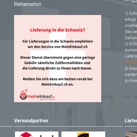
*** A
Reklamation
1) Sofor
erfolgt
innerh
(bei ve
Zahlun
2) Gült
Auslan
Lieferz
Versan
3) Dies
werden
zu Ihn
Versandpartner
Liefe