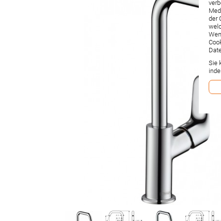
verb
Medi
der 
welc
Wenn
Cook
Date
Sie 
inde