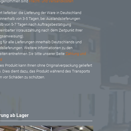
usgenommen sind
Fracht- und Versandkosten
t lieferbar: d
ie Lieferung der Ware in Deutschland
 innerhalb von 3-5 Tagen, bei Auslandslieferungen
alb von 5-7 Tagen nach Auftragsbestätigung
reinbarter Vorauszahlung nach dem Zeitpunkt Ihrer
gsanweisung).
ig für alle Lieferungen innerhalb Deutschlands und
dslieferungen. Weitere Informationen zu den
eiten entnehmen Sie bitte unserer Seite
Zahlung und
d
es Produkt kann Ihnen ohne Originalverpackung geliefert
. Dies dient dazu, das Produkt während des Transports
en vor Schäden zu schützen.
rung ab Lager