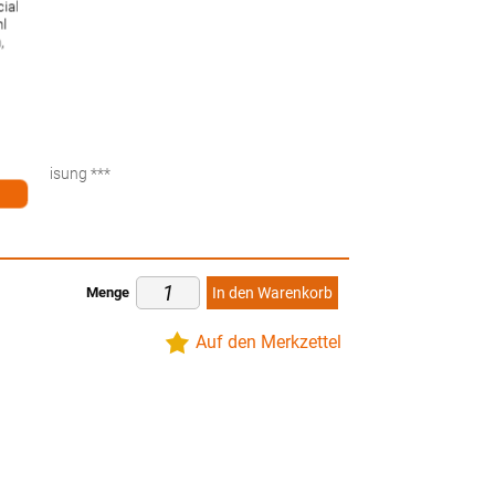
ial
hl
,
ten
küberweisung ***
Menge
In den Warenkorb
Auf den Merkzettel