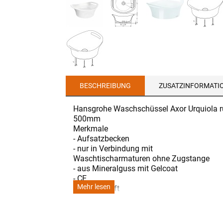
BESCHREIBUNG
ZUSATZINFORMATI
Hansgrohe Waschschüssel Axor Urquiola 
500mm
Merkmale
- Aufsatzbecken
- nur in Verbindung mit
Waschtischarmaturen ohne Zugstange
- aus Mineralguss mit Gelcoat
- CE
Mehr lesen
- TÜV geprüft