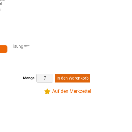
)
hl
,
ten
küberweisung ***
Menge
In den Warenkorb
Auf den Merkzettel