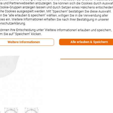
500mm (11301000
a und Partnerwebseiten anzuzeigen. Sie können sich die Cookies durch Auswa
Cookie-Gruppen anzeigen lassen und durch Setzen eines Häkchens entscheiden
he Cookies ausgespielt werden. Mit "Speichern" bestätigen Sie diese Auswahl.
Artikelnummer:
11301000
 Sie "alle erlauben & speichern" wählen, willigen Sie in die Verwendung aller
Hersteller:
Hansgrohe
ies ein. Weitere Informationen erhalten Sie nach Ihrer Bestätigung in unserer
Lieferzeit:
1-2 Wochen²
nschutzerklärung.
1.003,00 €
können Ihre Entscheidung unter 'Weitere Informationen' erlauben und speichern,
Inkl. 19% MwSt.
,
zzgl.
Versandkos
m Sie auf "Speichern" klicken.
-1% Rabatt bei Vorkasse per Ban
Alle erlauben & Speichern
Weitere Informationen
Versandpunkte:
8