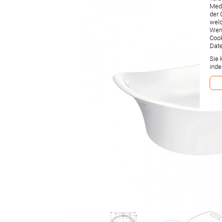
Medi
der 
welc
Wenn
Cook
Date
Sie 
inde