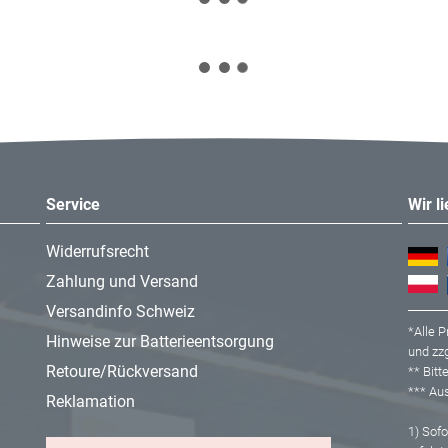
Service
Wir l
Widerrufsrecht
Zahlung und Versand
Versandinfo Schweiz
*Alle P
Hinweise zur Batterieentsorgung
und zzg
Retoure/Rückversand
** Bit
*** A
Reklamation
1) Sofor