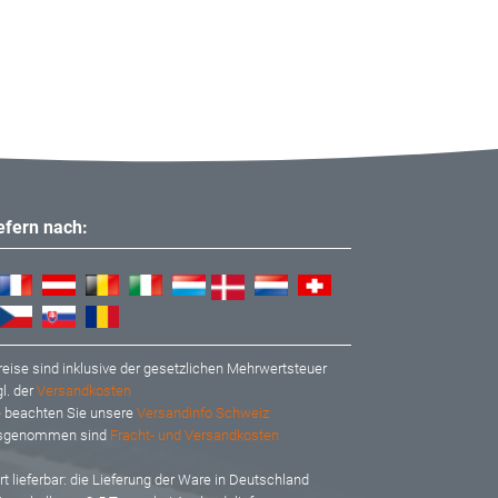
iefern nach:
reise sind inklusive der gesetzlichen Mehrwertsteuer
l. der
Versandkosten
te beachten Sie unsere
Versandinfo Schweiz
usgenommen sind
Fracht- und Versandkosten
t lieferbar: d
ie Lieferung der Ware in Deutschland