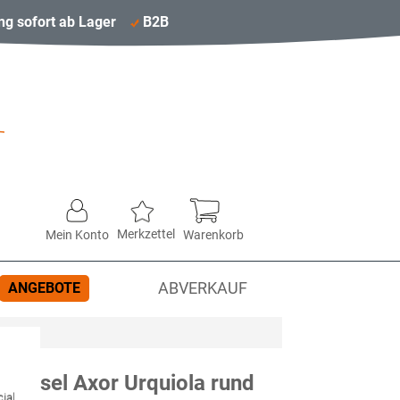
ng sofort ab Lager
B2B
Merkzettel
Mein Konto
Warenkorb
ANGEBOTE
ABVERKAUF
üssel Axor Urquiola rund
ial