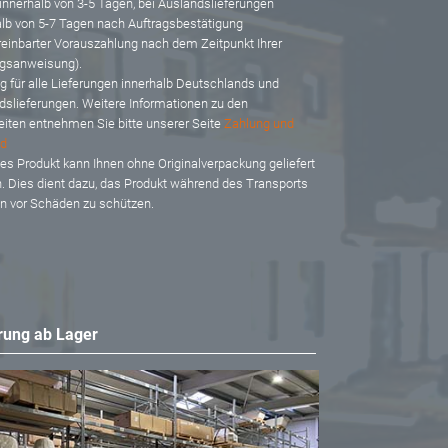
 innerhalb von 3-5 Tagen, bei Auslandslieferungen
alb von 5-7 Tagen nach Auftragsbestätigung
reinbarter Vorauszahlung nach dem Zeitpunkt Ihrer
gsanweisung).
ig für alle Lieferungen innerhalb Deutschlands und
dslieferungen. Weitere Informationen zu den
eiten entnehmen Sie bitte unserer Seite
Zahlung und
d
es Produkt kann Ihnen ohne Originalverpackung geliefert
. Dies dient dazu, das Produkt während des Transports
en vor Schäden zu schützen.
rung ab Lager