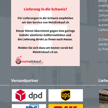
erfolgt
innerh
(bei ve
Zahlun
2) Gült
Auslan
Lieferz
Versan
3) Dies
werden
zu Ihn
Versandpartner
Liefe