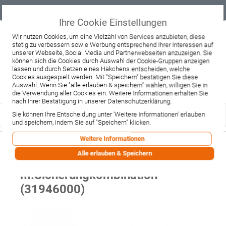
Geprüfter
Sicher
Best-Preis-
Lieferung
B2B
Onlineshop
einkaufen mit
Garantie
sofort ab
SSL
Lager
Ihre Cookie Einstellungen
Beratung & Verkauf
Wir nutzen Cookies, um eine Vielzahl von Services anzubieten, diese
stetig zu verbessern sowie Werbung entsprechend Ihrer Interessen auf
+49 37467 66944
unserer Webseite, Social Media und Partnerwebseiten anzuzeigen. Sie
Montag - Freitag:
können sich die Cookies durch Auswahl der Cookie-Gruppen anzeigen
10:00 - 12:00 Uhr
lassen und durch Setzen eines Häkchens entscheiden, welche
13:00 - 16:00 Uhr
Samstag:
Cookies ausgespielt werden. Mit "Speichern" bestätigen Sie diese
9:00 - 12:00 Uhr
Auswahl. Wenn Sie "alle erlauben & speichern" wählen, willigen Sie in
die Verwendung aller Cookies ein. Weitere Informationen erhalten Sie
Lieferzeitanfrage
Widerruf
nach Ihrer Bestätigung in unserer Datenschutzerklärung.
Sie können Ihre Entscheidung unter 'Weitere Informationen' erlauben
und speichern, indem Sie auf "Speichern" klicken.
Weitere Informationen
Hansgrohe Wannenmischer
Alle erlauben & Speichern
Unterputz Focus Fertigset chrom
m.Sicherungkombination
(31946000)