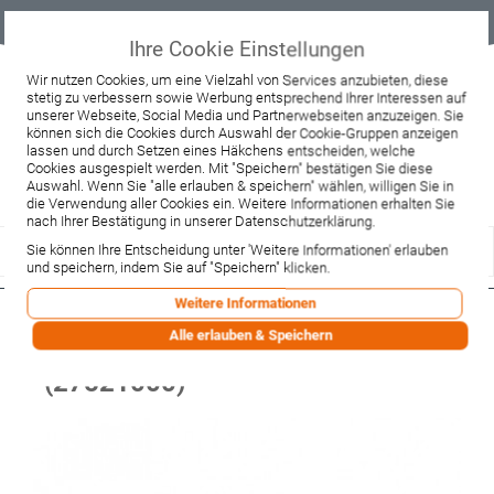
Geprüfter
Sicher
Best-Preis-
Lieferung
B2B
Onlineshop
einkaufen mit
Garantie
sofort ab
SSL
Lager
Ihre Cookie Einstellungen
Beratung & Verkauf
Wir nutzen Cookies, um eine Vielzahl von Services anzubieten, diese
stetig zu verbessern sowie Werbung entsprechend Ihrer Interessen auf
+49 37467 66944
unserer Webseite, Social Media und Partnerwebseiten anzuzeigen. Sie
Montag - Freitag:
können sich die Cookies durch Auswahl der Cookie-Gruppen anzeigen
10:00 - 12:00 Uhr
lassen und durch Setzen eines Häkchens entscheiden, welche
13:00 - 16:00 Uhr
Samstag:
Cookies ausgespielt werden. Mit "Speichern" bestätigen Sie diese
9:00 - 12:00 Uhr
Auswahl. Wenn Sie "alle erlauben & speichern" wählen, willigen Sie in
die Verwendung aller Cookies ein. Weitere Informationen erhalten Sie
Lieferzeitanfrage
Widerruf
nach Ihrer Bestätigung in unserer Datenschutzerklärung.
Sie können Ihre Entscheidung unter 'Weitere Informationen' erlauben
und speichern, indem Sie auf "Speichern" klicken.
Weitere Informationen
Hansgrohe Wandhalter Porter'C
Alle erlauben & Speichern
für Handbrausen chrom
(27521000)