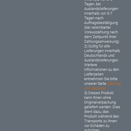
Tagen, bei
Auslandslieferungen
innerhalb von 5-7
Tagen nach
Auftragsbestätigung
(bei vereinbarter
Vorauszahlung nach
dem Zeitpunkt Ihrer
Zahlungsanweisung).
2) Gültig für alle
Lieferungen innerhalb
Deutschlands und
Auslandslieferungen.
Weitere
Informationen zu den
Lieferzeiten
entnehmen Sie bitte
unserer Seite
Zahlung
und Versand
3) Dieses Produkt
kann Ihnen ohne
Originalverpackung
geliefert werden. Dies
dient dazu, das
Produkt während des
Transports zu Ihnen
vor Schäden zu
schützen.