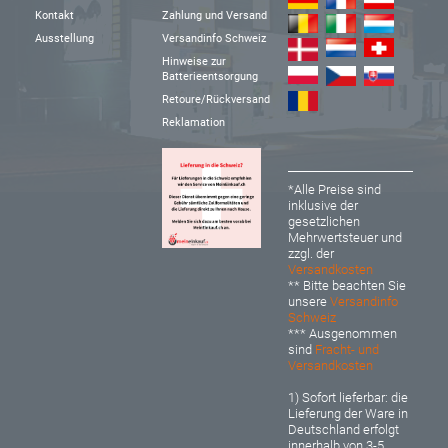
Kontakt
Zahlung und Versand
Ausstellung
Versandinfo Schweiz
Hinweise zur
Batterieentsorgung
Retoure/Rückversand
Reklamation
*Alle Preise sind
inklusive der
gesetzlichen
Mehrwertsteuer und
zzgl. der
Versandkosten
** Bitte beachten Sie
unsere
Versandinfo
Schweiz
*** Ausgenommen
sind
Fracht- und
Versandkosten
1) Sofort lieferbar: d
ie
Lieferung der Ware in
Deutschland erfolgt
innerhalb von 3-5