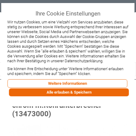
Geprüfter
Sicher
Best-Preis-
Lieferung
B2B
Onlineshop
einkaufen mit
Garantie
sofort ab
SSL
Lager
Ihre Cookie Einstellungen
Beratung & Verkauf
Wir nutzen Cookies, um eine Vielzahl von Services anzubieten, diese
stetig zu verbessern sowie Werbung entsprechend Ihrer Interessen auf
+49 37467 66944
unserer Webseite, Social Media und Partnerwebseiten anzuzeigen. Sie
Montag - Freitag:
können sich die Cookies durch Auswahl der Cookie-Gruppen anzeigen
10:00 - 12:00 Uhr
lassen und durch Setzen eines Häkchens entscheiden, welche
13:00 - 16:00 Uhr
Samstag:
Cookies ausgespielt werden. Mit "Speichern" bestätigen Sie diese
9:00 - 12:00 Uhr
Auswahl. Wenn Sie "alle erlauben & speichern" wählen, willigen Sie in
die Verwendung aller Cookies ein. Weitere Informationen erhalten Sie
Lieferzeitanfrage
Widerruf
nach Ihrer Bestätigung in unserer Datenschutzerklärung.
Sie können Ihre Entscheidung unter 'Weitere Informationen' erlauben
und speichern, indem Sie auf "Speichern" klicken.
Weitere Informationen
Hansgrohe Umsteller Axor
Alle erlauben & Speichern
Wannen-und Brausenmischer
chrom m.Rohrunterbrecher
(13473000)