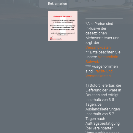
Reklamation
*Alle Preise sind
inklusive der
gesetzlichen
Mehrwertsteuer und
zzgl. der
Versandkosten
** Bitte beachten Sie
unsere
Versandinfo
Schweiz
*** Ausgenommen
sind
Fracht- und
Versandkosten
1) Sofort lieferbar: d
ie
Lieferung der Ware in
Deutschland erfolgt
innerhalb von 3-5
Tagen, bei
Auslandslieferungen
innerhalb von 5-7
Tagen nach
Auftragsbestätigung
(bei vereinbarter
Vorauszahlung nach