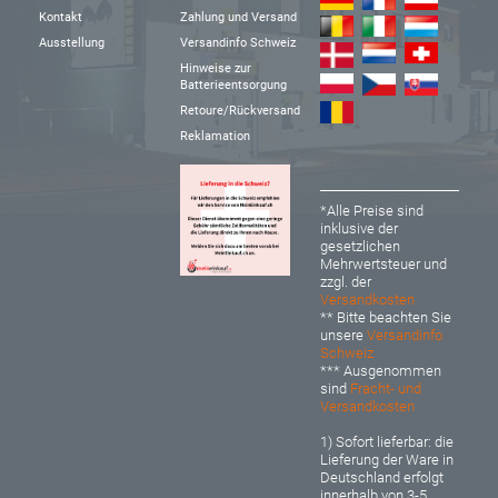
Kontakt
Zahlung und Versand
Ausstellung
Versandinfo Schweiz
Hinweise zur
Batterieentsorgung
Retoure/Rückversand
Reklamation
*Alle Preise sind
inklusive der
gesetzlichen
Mehrwertsteuer und
zzgl. der
Versandkosten
** Bitte beachten Sie
unsere
Versandinfo
Schweiz
*** Ausgenommen
sind
Fracht- und
Versandkosten
1) Sofort lieferbar: d
ie
Lieferung der Ware in
Deutschland erfolgt
innerhalb von 3-5