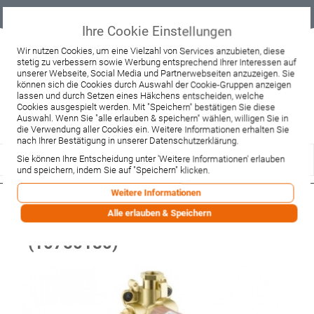
Geprüfter
Sicher
Best-Preis-
Lieferung
B2B
Onlineshop
einkaufen mit
Garantie
sofort ab
SSL
Lager
Ihre Cookie Einstellungen
Beratung & Verkauf
Wir nutzen Cookies, um eine Vielzahl von Services anzubieten, diese
stetig zu verbessern sowie Werbung entsprechend Ihrer Interessen auf
+49 37467 66944
unserer Webseite, Social Media und Partnerwebseiten anzuzeigen. Sie
Montag - Freitag:
können sich die Cookies durch Auswahl der Cookie-Gruppen anzeigen
10:00 - 12:00 Uhr
lassen und durch Setzen eines Häkchens entscheiden, welche
13:00 - 16:00 Uhr
Samstag:
Cookies ausgespielt werden. Mit "Speichern" bestätigen Sie diese
9:00 - 12:00 Uhr
Auswahl. Wenn Sie "alle erlauben & speichern" wählen, willigen Sie in
die Verwendung aller Cookies ein. Weitere Informationen erhalten Sie
Lieferzeitanfrage
Widerruf
nach Ihrer Bestätigung in unserer Datenschutzerklärung.
Sie können Ihre Entscheidung unter 'Weitere Informationen' erlauben
und speichern, indem Sie auf "Speichern" klicken.
Weitere Informationen
Hansgrohe Thermostatmodul
Alle erlauben & Speichern
Unterputz Axor Starck Grundset
(10750180)