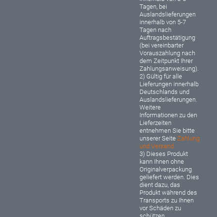
Tagen, bei
Auslandslieferungen
innerhalb von 5-7
Tagen nach
Auftragsbestätigung
(bei vereinbarter
Vorauszahlung nach
dem Zeitpunkt Ihrer
Zahlungsanweisung).
2) Gültig für alle
Lieferungen innerhalb
Deutschlands und
Auslandslieferungen.
Weitere
Informationen zu den
Lieferzeiten
entnehmen Sie bitte
unserer Seite
Zahlung
und Versand
3) Dieses Produkt
kann Ihnen ohne
Originalverpackung
geliefert werden. Dies
dient dazu, das
Produkt während des
Transports zu Ihnen
vor Schäden zu
schützen.