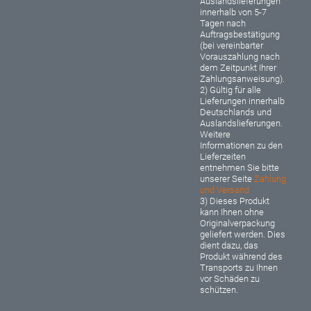
Auslandslieferungen
innerhalb von 5-7
Tagen nach
Auftragsbestätigung
(bei vereinbarter
Vorauszahlung nach
dem Zeitpunkt Ihrer
Zahlungsanweisung).
2) Gültig für alle
Lieferungen innerhalb
Deutschlands und
Auslandslieferungen.
Weitere
Informationen zu den
Lieferzeiten
entnehmen Sie bitte
unserer Seite
Zahlung
und Versand
3) Dieses Produkt
kann Ihnen ohne
Originalverpackung
geliefert werden. Dies
dient dazu, das
Produkt während des
Transports zu Ihnen
vor Schäden zu
schützen.