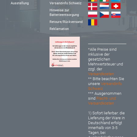
Ausstellung
Versandinfo Schweiz
Hinweise zur
Batterieentsorgung
Retoure/Rückversand
Reklamation
*Alle Preise sind
inklusive der
gesetzlichen
Mehrwertsteuer und
zzgl. der
Versandkosten
** Bitte beachten Sie
unsere
Versandinfo
Schweiz
*** Ausgenommen
sind
Fracht- und
Versandkosten
1) Sofort lieferbar: d
ie
Lieferung der Ware in
Deutschland erfolgt
innerhalb von 3-5
Tagen, bei