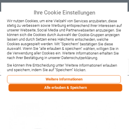
Geprüfter
Sicher
Best-Preis-
Lieferung
B2B
Onlineshop
einkaufen mit
Garantie
sofort ab
SSL
Lager
Ihre Cookie Einstellungen
Beratung & Verkauf
Wir nutzen Cookies, um eine Vielzahl von Services anzubieten, diese
stetig zu verbessern sowie Werbung entsprechend Ihrer Interessen auf
+49 37467 66944
unserer Webseite, Social Media und Partnerwebseiten anzuzeigen. Sie
Montag - Freitag:
können sich die Cookies durch Auswahl der Cookie-Gruppen anzeigen
10:00 - 12:00 Uhr
lassen und durch Setzen eines Häkchens entscheiden, welche
13:00 - 16:00 Uhr
Samstag:
Cookies ausgespielt werden. Mit "Speichern" bestätigen Sie diese
9:00 - 12:00 Uhr
Auswahl. Wenn Sie "alle erlauben & speichern" wählen, willigen Sie in
die Verwendung aller Cookies ein. Weitere Informationen erhalten Sie
Lieferzeitanfrage
Widerruf
nach Ihrer Bestätigung in unserer Datenschutzerklärung.
Sie können Ihre Entscheidung unter 'Weitere Informationen' erlauben
und speichern, indem Sie auf "Speichern" klicken.
Weitere Informationen
Hansgrohe Standard Röhrensifon
Alle erlauben & Speichern
DN32 chrom (53002000)