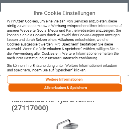
Geprüfter
Sicher
Best-Preis-
Lieferung
B2B
Onlineshop
einkaufen mit
Garantie
sofort ab
SSL
Lager
Ihre Cookie Einstellungen
Beratung & Verkauf
Wir nutzen Cookies, um eine Vielzahl von Services anzubieten, diese
stetig zu verbessern sowie Werbung entsprechend Ihrer Interessen auf
+49 37467 66944
unserer Webseite, Social Media und Partnerwebseiten anzuzeigen. Sie
Montag - Freitag:
können sich die Cookies durch Auswahl der Cookie-Gruppen anzeigen
10:00 - 12:00 Uhr
13:00 - 16:00 Uhr
lassen und durch Setzen eines Häkchens entscheiden, welche
Samstag:
Cookies ausgespielt werden. Mit "Speichern" bestätigen Sie diese
9:00 - 12:00 Uhr
Auswahl. Wenn Sie "alle erlauben & speichern" wählen, willigen Sie in
die Verwendung aller Cookies ein. Weitere Informationen erhalten Sie
Lieferzeitanfrage
Widerruf
nach Ihrer Bestätigung in unserer Datenschutzerklärung.
Sie können Ihre Entscheidung unter 'Weitere Informationen' erlauben
und speichern, indem Sie auf "Speichern" klicken.
Weitere Informationen
Hansgrohe Showerpipe Raindance
Alle erlauben & Speichern
Select Wanne chr.Kopfbrause
Raindance Air 1jet 240mm
(27117000)