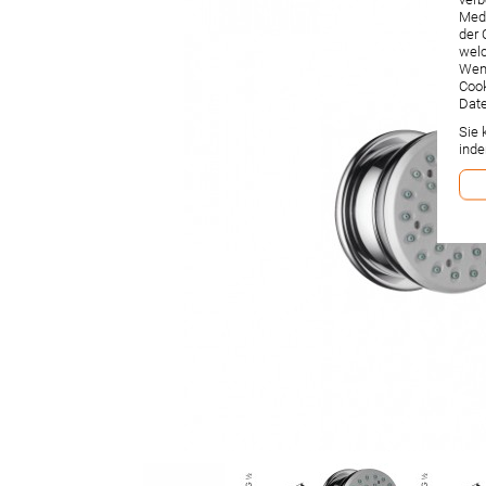
verb
Medi
der 
welc
Wenn
Cook
Date
Sie 
inde