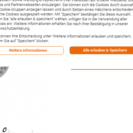
essern sowie Werbung entsprechend Ihrer Interessen auf unserer Webseite, Soc
chrom mit Rubit (2
a und Partnerwebseiten anzuzeigen. Sie können sich die Cookies durch Auswa
Cookie-Gruppen anzeigen lassen und durch Setzen eines Häkchens entscheiden
he Cookies ausgespielt werden. Mit "Speichern" bestätigen Sie diese Auswahl.
Artikelnummer:
28467000
Hersteller:
Hansgrohe
 Sie "alle erlauben & speichern" wählen, willigen Sie in die Verwendung aller
Lieferzeit:
1-2 Wochen²
ies ein. Weitere Informationen erhalten Sie nach Ihrer Bestätigung in unserer
nschutzerklärung.
104,66 €
können Ihre Entscheidung unter 'Weitere Informationen' erlauben und speichern,
Inkl. 19% MwSt.
,
zzgl.
Versandkos
m Sie auf "Speichern" klicken.
-1% Rabatt bei Vorkasse per Ban
Alle erlauben & Speichern
Weitere Informationen
Versandpunkte:
1