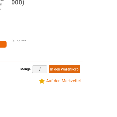
ial
8467000)
hl
,
ten
küberweisung ***
Menge
In den Warenkorb
Auf den Merkzettel