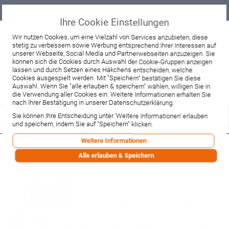
Geprüfter
Sicher
Best-Preis-
Lieferung
B2B
Onlineshop
einkaufen mit
Garantie
sofort ab
SSL
Lager
Ihre Cookie Einstellungen
Beratung & Verkauf
Wir nutzen Cookies, um eine Vielzahl von Services anzubieten, diese
stetig zu verbessern sowie Werbung entsprechend Ihrer Interessen auf
+49 37467 66944
unserer Webseite, Social Media und Partnerwebseiten anzuzeigen. Sie
Montag - Freitag:
können sich die Cookies durch Auswahl der Cookie-Gruppen anzeigen
10:00 - 12:00 Uhr
lassen und durch Setzen eines Häkchens entscheiden, welche
13:00 - 16:00 Uhr
Samstag:
Cookies ausgespielt werden. Mit "Speichern" bestätigen Sie diese
9:00 - 12:00 Uhr
Auswahl. Wenn Sie "alle erlauben & speichern" wählen, willigen Sie in
die Verwendung aller Cookies ein. Weitere Informationen erhalten Sie
Lieferzeitanfrage
Widerruf
nach Ihrer Bestätigung in unserer Datenschutzerklärung.
Sie können Ihre Entscheidung unter 'Weitere Informationen' erlauben
und speichern, indem Sie auf "Speichern" klicken.
Weitere Informationen
Hansgrohe Seifenschale Axor
Alle erlauben & Speichern
Terrano (nur Glas) (41933000)