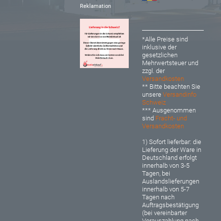
Reklamation
*Alle Preise sind
inklusive der
gesetzlichen
Mehrwertsteuer und
zzgl. der
Versandkosten
** Bitte beachten Sie
unsere
Versandinfo
Schweiz
*** Ausgenommen
sind
Fracht- und
Versandkosten
1) Sofort lieferbar: d
ie
Lieferung der Ware in
Deutschland erfolgt
innerhalb von 3-5
Tagen, bei
Auslandslieferungen
innerhalb von 5-7
Tagen nach
Auftragsbestätigung
(bei vereinbarter
Vorauszahlung nach