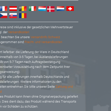
reise sind inklusive der gesetzlichen Mehrwertsteuer
l. der
Versandkosten
te beachten Sie unsere
Versandinfo Schweiz
usgenommen sind
Fracht- und Versandkosten
t lieferbar: d
ie Lieferung der Ware in Deutschland
 innerhalb von 3-5 Tagen, bei Auslandslieferungen
alb von 5-7 Tagen nach Auftragsbestätigung
reinbarter Vorauszahlung nach dem Zeitpunkt Ihrer
gsanweisung).
ig für alle Lieferungen innerhalb Deutschlands und
dslieferungen. Weitere Informationen zu den
eiten entnehmen Sie bitte unserer Seite
Zahlung und
d
es Produkt kann Ihnen ohne Originalverpackung geliefert
. Dies dient dazu, das Produkt während des Transports
en vor Schäden zu schützen.