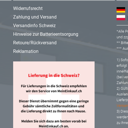
Widerrufsrecht
Zahlung und Versand
Versandinfo Schweiz
*Alle P
Hinweise zur Batterieentsorgung
und zzg
Retoure/Rückversand
** Bit
*** A
Reklamation
1) Sofor
erfolgt
innerh
(bei ve
Zahlun
2) Gült
Auslan
Lieferz
Versan
3) Dies
werden
zu Ihn