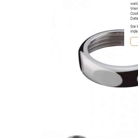
welc
Wenn
Cook
Date
Sie 
inde