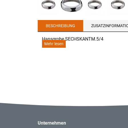
BESCHREIBUNG
ZUSATZINFORMATI
Hansgrohe SECHSKANTM.5/4
Mehr lesen
Unternehmen