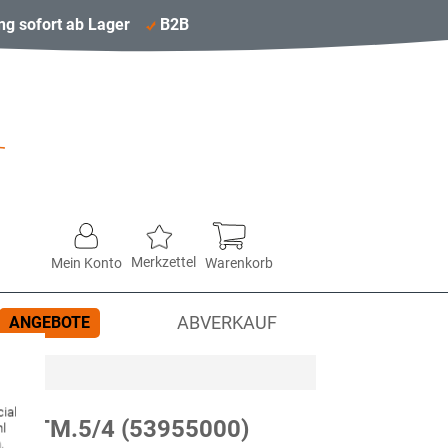
ng sofort ab Lager
B2B
Merkzettel
Mein Konto
Warenkorb
ANGEBOTE
ABVERKAUF
ial
ANTM.5/4 (53955000)
hl
,