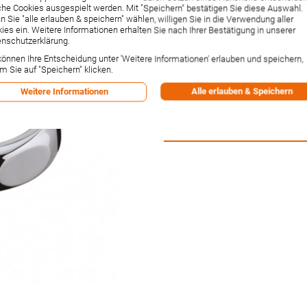
he Cookies ausgespielt werden. Mit "Speichern" bestätigen Sie diese Auswahl.
Artikelnummer:
53955000
 Sie "alle erlauben & speichern" wählen, willigen Sie in die Verwendung aller
Hersteller:
Hansgrohe
ies ein. Weitere Informationen erhalten Sie nach Ihrer Bestätigung in unserer
Lieferzeit:
1-2 Wochen²
nschutzerklärung.
8,89 €
können Ihre Entscheidung unter 'Weitere Informationen' erlauben und speichern,
m Sie auf "Speichern" klicken.
Inkl. 19% MwSt.
,
zzgl.
Versandkos
-1% Rabatt bei Vorkasse per Ban
Alle erlauben & Speichern
Weitere Informationen
Versandpunkte:
1