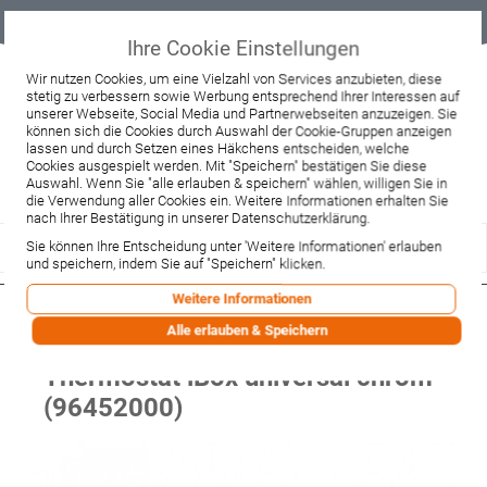
Geprüfter
Sicher
Best-Preis-
Lieferung
B2B
Onlineshop
einkaufen mit
Garantie
sofort ab
SSL
Lager
Ihre Cookie Einstellungen
Beratung & Verkauf
Wir nutzen Cookies, um eine Vielzahl von Services anzubieten, diese
stetig zu verbessern sowie Werbung entsprechend Ihrer Interessen auf
+49 37467 66944
unserer Webseite, Social Media und Partnerwebseiten anzuzeigen. Sie
Montag - Freitag:
können sich die Cookies durch Auswahl der Cookie-Gruppen anzeigen
10:00 - 12:00 Uhr
lassen und durch Setzen eines Häkchens entscheiden, welche
13:00 - 16:00 Uhr
Samstag:
Cookies ausgespielt werden. Mit "Speichern" bestätigen Sie diese
9:00 - 12:00 Uhr
Auswahl. Wenn Sie "alle erlauben & speichern" wählen, willigen Sie in
die Verwendung aller Cookies ein. Weitere Informationen erhalten Sie
Lieferzeitanfrage
Widerruf
nach Ihrer Bestätigung in unserer Datenschutzerklärung.
Sie können Ihre Entscheidung unter 'Weitere Informationen' erlauben
und speichern, indem Sie auf "Speichern" klicken.
Weitere Informationen
Hansgrohe Rosette
Alle erlauben & Speichern
Brausenmischer Unterputz/
Thermostat iBox universal chrom
(96452000)