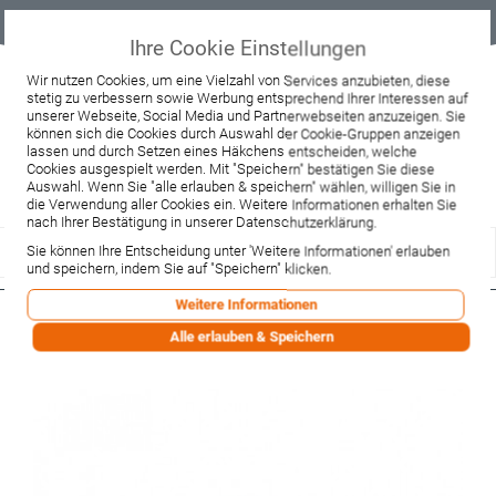
Geprüfter
Sicher
Best-Preis-
Lieferung
B2B
Onlineshop
einkaufen mit
Garantie
sofort ab
SSL
Lager
Ihre Cookie Einstellungen
Beratung & Verkauf
Wir nutzen Cookies, um eine Vielzahl von Services anzubieten, diese
stetig zu verbessern sowie Werbung entsprechend Ihrer Interessen auf
+49 37467 66944
unserer Webseite, Social Media und Partnerwebseiten anzuzeigen. Sie
Montag - Freitag:
können sich die Cookies durch Auswahl der Cookie-Gruppen anzeigen
10:00 - 12:00 Uhr
lassen und durch Setzen eines Häkchens entscheiden, welche
13:00 - 16:00 Uhr
Samstag:
Cookies ausgespielt werden. Mit "Speichern" bestätigen Sie diese
9:00 - 12:00 Uhr
Auswahl. Wenn Sie "alle erlauben & speichern" wählen, willigen Sie in
die Verwendung aller Cookies ein. Weitere Informationen erhalten Sie
Lieferzeitanfrage
Widerruf
nach Ihrer Bestätigung in unserer Datenschutzerklärung.
Sie können Ihre Entscheidung unter 'Weitere Informationen' erlauben
und speichern, indem Sie auf "Speichern" klicken.
Weitere Informationen
Hansgrohe Rohrverkleidung
Alle erlauben & Speichern
Flowstar chrom (96553000)