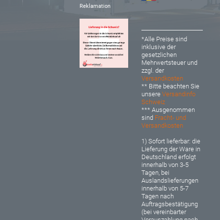
Reklamation
*Alle Preise sind
inklusive der
gesetzlichen
Mehrwertsteuer und
zzgl. der
Versandkosten
** Bitte beachten Sie
unsere
Versandinfo
Schweiz
*** Ausgenommen
sind
Fracht- und
Versandkosten
1) Sofort lieferbar: d
ie
Lieferung der Ware in
Deutschland erfolgt
innerhalb von 3-5
Tagen, bei
Auslandslieferungen
innerhalb von 5-7
Tagen nach
Auftragsbestätigung
(bei vereinbarter
Vorauszahlung nach