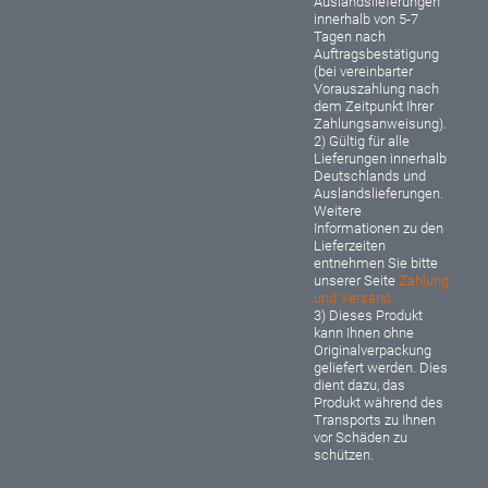
Auslandslieferungen
innerhalb von 5-7
Tagen nach
Auftragsbestätigung
(bei vereinbarter
Vorauszahlung nach
dem Zeitpunkt Ihrer
Zahlungsanweisung).
2) Gültig für alle
Lieferungen innerhalb
Deutschlands und
Auslandslieferungen.
Weitere
Informationen zu den
Lieferzeiten
entnehmen Sie bitte
unserer Seite
Zahlung
und Versand
3) Dieses Produkt
kann Ihnen ohne
Originalverpackung
geliefert werden. Dies
dient dazu, das
Produkt während des
Transports zu Ihnen
vor Schäden zu
schützen.