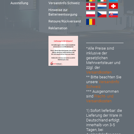
Ausstellung
Versandinfo Schweiz
Hinweise zur
Batterieentsorgung
Retoure/Rückversand
Reklamation
*Alle Preise sind
inklusive der
gesetzlichen
Mehrwertsteuer und
zzgl. der
Versandkosten
** Bitte beachten Sie
unsere
Versandinfo
Schweiz
*** Ausgenommen
sind
Fracht- und
Versandkosten
1) Sofort lieferbar: d
ie
Lieferung der Ware in
Deutschland erfolgt
innerhalb von 3-5
Tagen, bei