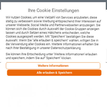
Geprüfter
Sicher
Best-Preis-
Lieferung
B2B
Onlineshop
einkaufen mit
Garantie
sofort ab
SSL
Lager
Ihre Cookie Einstellungen
Beratung & Verkauf
Wir nutzen Cookies, um eine Vielzahl von Services anzubieten, diese
stetig zu verbessern sowie Werbung entsprechend Ihrer Interessen auf
+49 37467 66944
unserer Webseite, Social Media und Partnerwebseiten anzuzeigen. Sie
Montag - Freitag:
können sich die Cookies durch Auswahl der Cookie-Gruppen anzeigen
10:00 - 12:00 Uhr
lassen und durch Setzen eines Häkchens entscheiden, welche
13:00 - 16:00 Uhr
Samstag:
Cookies ausgespielt werden. Mit "Speichern" bestätigen Sie diese
9:00 - 12:00 Uhr
Auswahl. Wenn Sie "alle erlauben & speichern" wählen, willigen Sie in
die Verwendung aller Cookies ein. Weitere Informationen erhalten Sie
Lieferzeitanfrage
Widerruf
nach Ihrer Bestätigung in unserer Datenschutzerklärung.
Sie können Ihre Entscheidung unter 'Weitere Informationen' erlauben
und speichern, indem Sie auf "Speichern" klicken.
Weitere Informationen
Hansgrohe Reservepapierhalter
Alle erlauben & Speichern
Axor Montreux chrom (42028000)