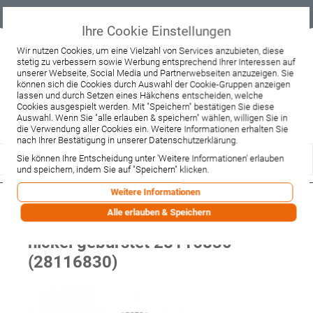
Geprüfter
Sicher
Best-Preis-
Lieferung
B2B
Onlineshop
einkaufen mit
Garantie
sofort ab
SSL
Lager
Ihre Cookie Einstellungen
Beratung & Verkauf
Wir nutzen Cookies, um eine Vielzahl von Services anzubieten, diese
stetig zu verbessern sowie Werbung entsprechend Ihrer Interessen auf
+49 37467 66944
unserer Webseite, Social Media und Partnerwebseiten anzuzeigen. Sie
Montag - Freitag:
können sich die Cookies durch Auswahl der Cookie-Gruppen anzeigen
10:00 - 12:00 Uhr
lassen und durch Setzen eines Häkchens entscheiden, welche
13:00 - 16:00 Uhr
Samstag:
Cookies ausgespielt werden. Mit "Speichern" bestätigen Sie diese
9:00 - 12:00 Uhr
Auswahl. Wenn Sie "alle erlauben & speichern" wählen, willigen Sie in
die Verwendung aller Cookies ein. Weitere Informationen erhalten Sie
Lieferzeitanfrage
Widerruf
nach Ihrer Bestätigung in unserer Datenschutzerklärung.
Sie können Ihre Entscheidung unter 'Weitere Informationen' erlauben
und speichern, indem Sie auf "Speichern" klicken.
Weitere Informationen
Hansgrohe AXOR Montreux
Alle erlauben & Speichern
Metallbrauseschlauch 1600 mm,
nickel gebürstet 28116830
(28116830)