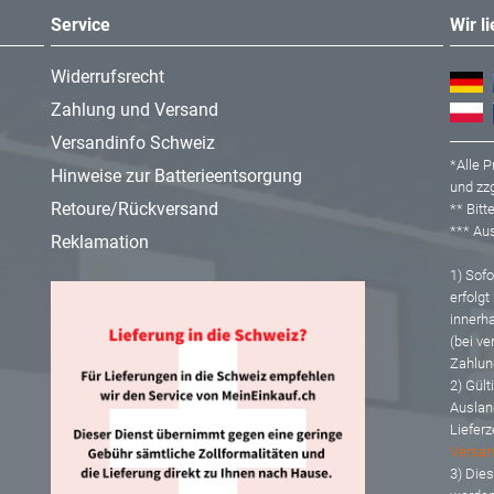
Service
Wir l
Widerrufsrecht
Zahlung und Versand
Versandinfo Schweiz
*Alle P
Hinweise zur Batterieentsorgung
und zzg
Retoure/Rückversand
** Bit
*** A
Reklamation
1) Sofor
erfolgt
innerh
(bei ve
Zahlun
2) Gült
Auslan
Lieferz
Versan
3) Dies