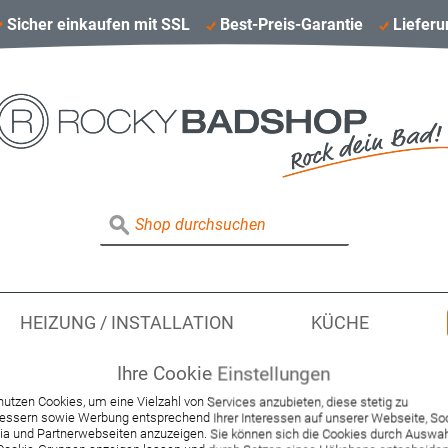
Sicher einkaufen mit SSL
Best-Preis-Garantie
Lieferu
HEIZUNG / INSTALLATION
KÜCHE
Ihre Cookie Einstellungen
nutzen Cookies, um eine Vielzahl von Services anzubieten, diese stetig zu
essern sowie Werbung entsprechend Ihrer Interessen auf unserer Webseite, Soc
Hansgrohe Hülse für
a und Partnerwebseiten anzuzeigen. Sie können sich die Cookies durch Auswa