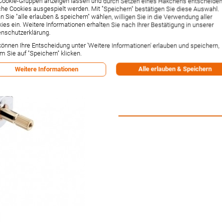
Cookie-Gruppen anzeigen lassen und durch Setzen eines Häkchens entscheiden
als 5/87 chrom (9
he Cookies ausgespielt werden. Mit "Speichern" bestätigen Sie diese Auswahl.
 Sie "alle erlauben & speichern" wählen, willigen Sie in die Verwendung aller
Artikelnummer:
92650000
ies ein. Weitere Informationen erhalten Sie nach Ihrer Bestätigung in unserer
Hersteller:
Hansgrohe
nschutzerklärung.
Lieferzeit:
1-2 Wochen²
können Ihre Entscheidung unter 'Weitere Informationen' erlauben und speichern,
26,78 €
m Sie auf "Speichern" klicken.
Inkl. 19% MwSt.
,
zzgl.
Versandkos
Alle erlauben & Speichern
Weitere Informationen
-1% Rabatt bei Vorkasse per Ban
Versandpunkte:
1