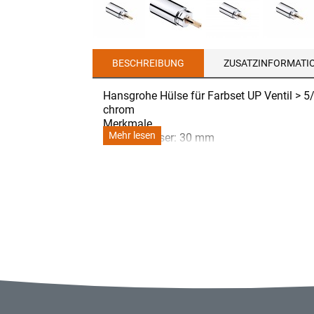
BESCHREIBUNG
ZUSATZINFORMATI
Hansgrohe Hülse für Farbset UP Ventil > 5
chrom
Merkmale
Mehr lesen
- Durchmesser: 30 mm