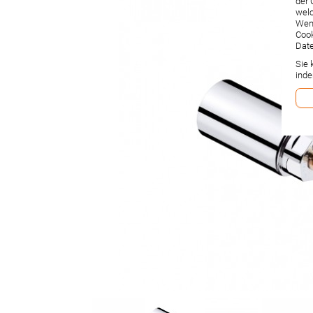
der 
welc
Wenn
Cook
Date
Sie 
inde