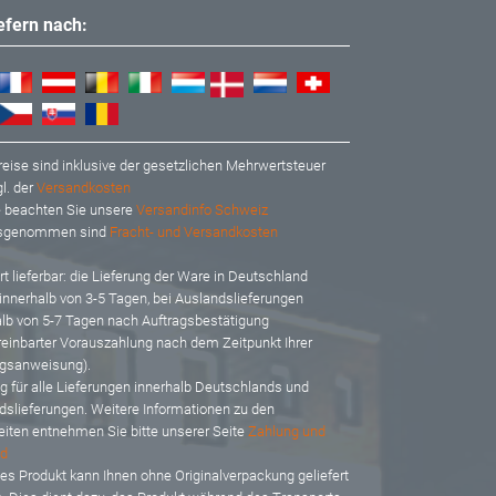
iefern nach:
reise sind inklusive der gesetzlichen Mehrwertsteuer
l. der
Versandkosten
te beachten Sie unsere
Versandinfo Schweiz
usgenommen sind
Fracht- und Versandkosten
t lieferbar: d
ie Lieferung der Ware in Deutschland
 innerhalb von 3-5 Tagen, bei Auslandslieferungen
alb von 5-7 Tagen nach Auftragsbestätigung
reinbarter Vorauszahlung nach dem Zeitpunkt Ihrer
gsanweisung).
ig für alle Lieferungen innerhalb Deutschlands und
dslieferungen. Weitere Informationen zu den
eiten entnehmen Sie bitte unserer Seite
Zahlung und
d
es Produkt kann Ihnen ohne Originalverpackung geliefert