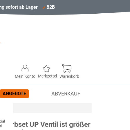
ng sofort ab Lager
B2B
Merkzettel
Mein Konto
Warenkorb
ANGEBOTE
ABVERKAUF
ial
 Farbset UP Ventil ist größer
hl