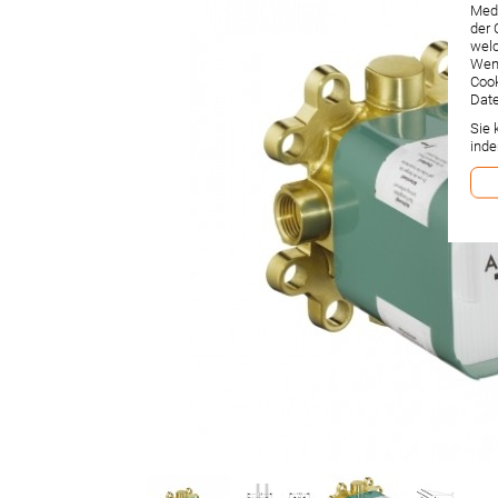
Medi
der 
welc
Wenn
Cook
Date
Sie 
inde