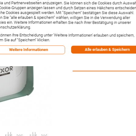
Brausearm Axor S
a und Partnerwebseiten anzuzeigen. Sie können sich die Cookies durch Auswa
Cookie-Gruppen anzeigen lassen und durch Setzen eines Häkchens entscheiden
he Cookies ausgespielt werden. Mit "Speichern" bestätigen Sie diese Auswahl.
Artikelnummer:
10921180
 Sie "alle erlauben & speichern" wählen, willigen Sie in die Verwendung aller
Hersteller:
Hansgrohe
ies ein. Weitere Informationen erhalten Sie nach Ihrer Bestätigung in unserer
Lieferzeit:
1-2 Wochen²
nschutzerklärung.
192,98 €
können Ihre Entscheidung unter 'Weitere Informationen' erlauben und speichern,
Inkl. 19% MwSt.
,
zzgl.
Versandkos
m Sie auf "Speichern" klicken.
-1% Rabatt bei Vorkasse per Ban
Alle erlauben & Speichern
Weitere Informationen
Versandpunkte:
3