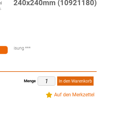
tarck 240x240mm (10921180)
hl
,
ten
küberweisung ***
Menge
In den Warenkorb
Auf den Merkzettel