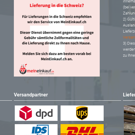
innerh
(bei ve
Zahlun
2) Gült
Auslan
Lieferz
Versan
3) Dies
werden
zu Ihn
Versandpartner
Liefe