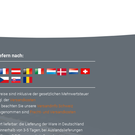
iefern nach:
reise sind inklusive der gesetzlichen Mehrwertsteuer
l. der
Versandkosten
te beachten Sie unsere
Versandinfo Schweiz
usgenommen sind
Fracht- und Versandkosten
t lieferbar: d
ie Lieferung der Ware in Deutschland
 innerhalb von 3-5 Tagen, bei Auslandslieferungen