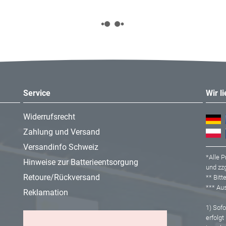
Service
Wir l
Widerrufsrecht
Zahlung und Versand
Versandinfo Schweiz
*Alle P
Hinweise zur Batterieentsorgung
und zzg
Retoure/Rückversand
** Bit
*** A
Reklamation
1) Sofor
erfolgt