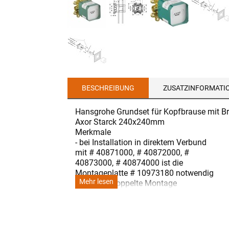
BESCHREIBUNG
ZUSATZINFORMATI
Hansgrohe Grundset für Kopfbrause mit 
Axor Starck 240x240mm
Merkmale
- bei Installation in direktem Verbund
mit # 40871000, # 40872000, #
40873000, # 40874000 ist die
Montageplatte # 10973180 notwendig
Mehr lesen
- schallentkoppelte Montage