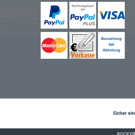
Sicher ei
ROCKYB