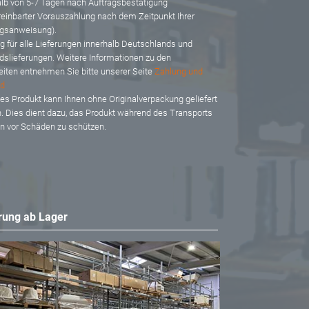
alb von 5-7 Tagen nach Auftragsbestätigung
reinbarter Vorauszahlung nach dem Zeitpunkt Ihrer
gsanweisung).
ig für alle Lieferungen innerhalb Deutschlands und
dslieferungen. Weitere Informationen zu den
eiten entnehmen Sie bitte unserer Seite
Zahlung und
d
es Produkt kann Ihnen ohne Originalverpackung geliefert
. Dies dient dazu, das Produkt während des Transports
en vor Schäden zu schützen.
rung ab Lager