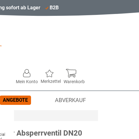
ng sofort ab Lager
B2B
Merkzettel
Mein Konto
Warenkorb
ANGEBOTE
ABVERKAUF
rper Absperrventil DN20
ial