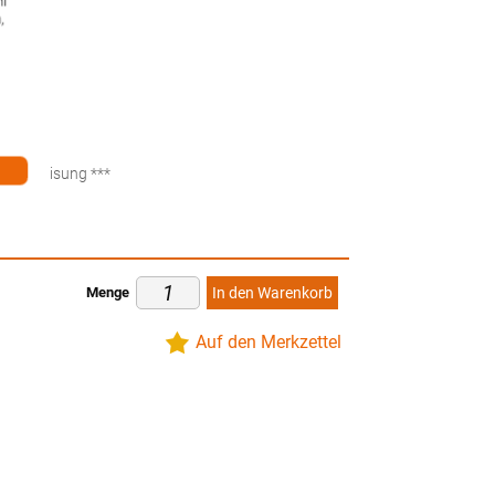
hl
,
ten
küberweisung ***
Menge
In den Warenkorb
Auf den Merkzettel