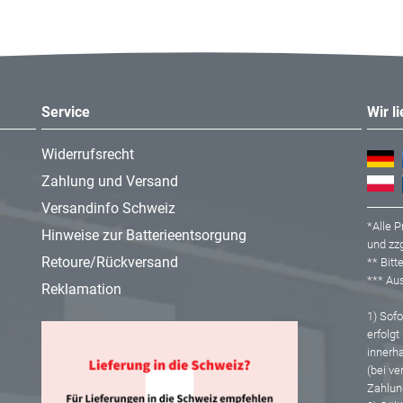
Service
Wir l
Widerrufsrecht
Zahlung und Versand
Versandinfo Schweiz
*Alle P
Hinweise zur Batterieentsorgung
und zzg
Retoure/Rückversand
** Bit
*** A
Reklamation
1) Sofor
erfolgt
innerh
(bei ve
Zahlun