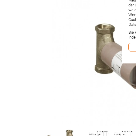
Medi
der 
welc
Wenn
Cook
Date
Sie 
inde