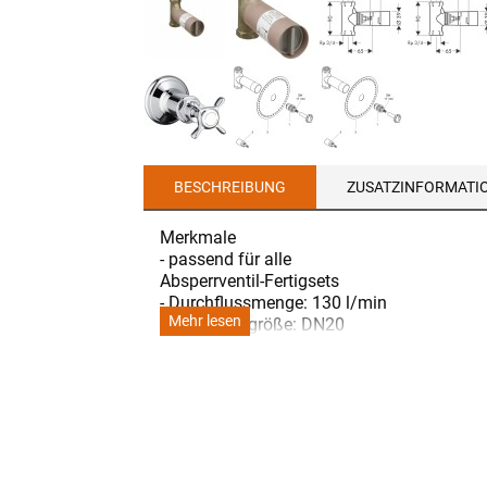
BESCHREIBUNG
ZUSATZINFORMATI
Merkmale
- passend für alle
Absperrventil-Fertigsets
- Durchflussmenge: 130 l/min
Mehr lesen
- Anschlussgröße: DN20