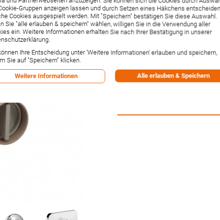
a und Partnerwebseiten anzuzeigen. Sie können sich die Cookies durch Auswa
(15970180)
Cookie-Gruppen anzeigen lassen und durch Setzen eines Häkchens entscheiden
he Cookies ausgespielt werden. Mit "Speichern" bestätigen Sie diese Auswahl.
Artikelnummer:
15970180
 Sie "alle erlauben & speichern" wählen, willigen Sie in die Verwendung aller
Hersteller:
Hansgrohe
ies ein. Weitere Informationen erhalten Sie nach Ihrer Bestätigung in unserer
Lieferzeit:
2-3 Wochen²
nschutzerklärung.
83,87 €
können Ihre Entscheidung unter 'Weitere Informationen' erlauben und speichern,
m Sie auf "Speichern" klicken.
Inkl. 19% MwSt.
,
zzgl.
Versandkos
Alle erlauben & Speichern
Weitere Informationen
-1% Rabatt bei Vorkasse per Ban
Versandpunkte:
1