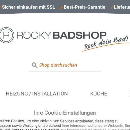
Sicher einkaufen mit SSL
Best-Preis-Garantie
Lieferu
HEIZUNG / INSTALLATION
KÜCHE
Ihre Cookie Einstellungen
nutzen Cookies, um eine Vielzahl von Services anzubieten, diese stetig zu
Hansgrohe Grundkö
essern sowie Werbung entsprechend Ihrer Interessen auf unserer Webseite, Soc