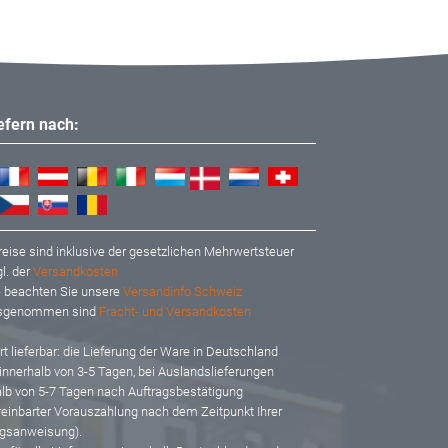
iefern nach:
reise sind inklusive der gesetzlichen Mehrwertsteuer
l. der
Versandkosten
te beachten Sie unsere
Versandinfo Schweiz
usgenommen sind
Fracht- und Versandkosten
t lieferbar: d
ie Lieferung der Ware in Deutschland
 innerhalb von 3-5 Tagen, bei Auslandslieferungen
alb von 5-7 Tagen nach Auftragsbestätigung
reinbarter Vorauszahlung nach dem Zeitpunkt Ihrer
gsanweisung).