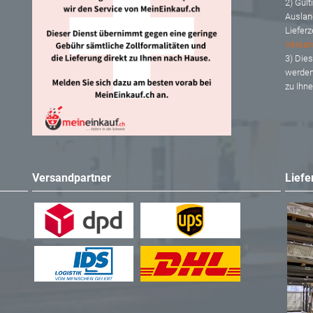
2) Gült
Auslan
Lieferz
Versan
3) Dies
werden
zu Ihn
Versandpartner
Liefe