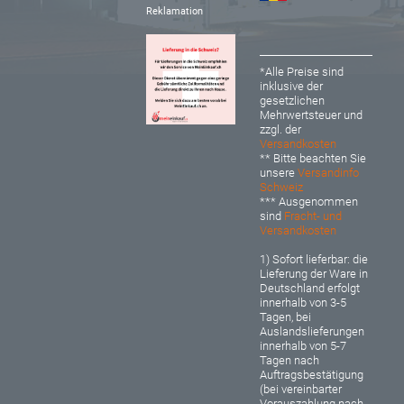
Reklamation
*Alle Preise sind
inklusive der
gesetzlichen
Mehrwertsteuer und
zzgl. der
Versandkosten
** Bitte beachten Sie
unsere
Versandinfo
Schweiz
*** Ausgenommen
sind
Fracht- und
Versandkosten
1) Sofort lieferbar: d
ie
Lieferung der Ware in
Deutschland erfolgt
innerhalb von 3-5
Tagen, bei
Auslandslieferungen
innerhalb von 5-7
Tagen nach
Auftragsbestätigung
(bei vereinbarter
Vorauszahlung nach