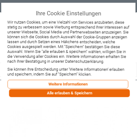
Geprüfter
Sicher
Best-Preis-
Lieferung
B2B
Onlineshop
einkaufen mit
Garantie
sofort ab
SSL
Lager
Ihre Cookie Einstellungen
Beratung & Verkauf
Wir nutzen Cookies, um eine Vielzahl von Services anzubieten, diese
stetig zu verbessern sowie Werbung entsprechend Ihrer Interessen auf
+49 37467 66944
unserer Webseite, Social Media und Partnerwebseiten anzuzeigen. Sie
Montag - Freitag:
können sich die Cookies durch Auswahl der Cookie-Gruppen anzeigen
10:00 - 12:00 Uhr
lassen und durch Setzen eines Häkchens entscheiden, welche
13:00 - 16:00 Uhr
Samstag:
Cookies ausgespielt werden. Mit "Speichern" bestätigen Sie diese
9:00 - 12:00 Uhr
Auswahl. Wenn Sie "alle erlauben & speichern" wählen, willigen Sie in
die Verwendung aller Cookies ein. Weitere Informationen erhalten Sie
Lieferzeitanfrage
Widerruf
nach Ihrer Bestätigung in unserer Datenschutzerklärung.
Sie können Ihre Entscheidung unter 'Weitere Informationen' erlauben
und speichern, indem Sie auf "Speichern" klicken.
Weitere Informationen
Hansgrohe Griff Talis E chrom
Alle erlauben & Speichern
(33091000)