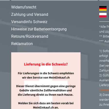
Widerrufsrecht
Zahlung und Versand
Versandinfo Schweiz
*Alle P
Hinweise zur Batterieentsorgung
und zzg
Retoure/Rückversand
** Bit
*** A
Reklamation
1) Sofor
erfolgt
innerh
(bei ve
Zahlun
2) Gült
Auslan
Lieferz
Versan
3) Dies
werden
zu Ihn