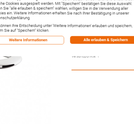
Küchenmischer chr
he Cookies ausgespielt werden. Mit "Speichern" bestätigen Sie diese Auswahl.
 Sie "alle erlauben & speichern" wählen, willigen Sie in die Verwendung aller
ies ein. Weitere Informationen erhalten Sie nach Ihrer Bestätigung in unserer
Artikelnummer:
14891000
nschutzerklärung.
Hersteller:
Hansgrohe
Lieferzeit:
1-2 Wochen²
können Ihre Entscheidung unter 'Weitere Informationen' erlauben und speichern,
m Sie auf "Speichern" klicken.
65,22 €
Inkl. 19% MwSt.
,
zzgl.
Versandkos
Alle erlauben & Speichern
Weitere Informationen
-1% Rabatt bei Vorkasse per Ban
Versandpunkte:
1