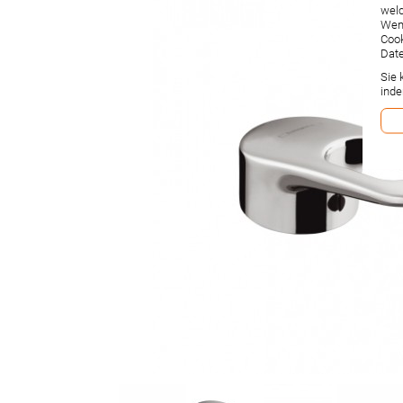
welc
Wenn
Cook
Date
Sie 
inde