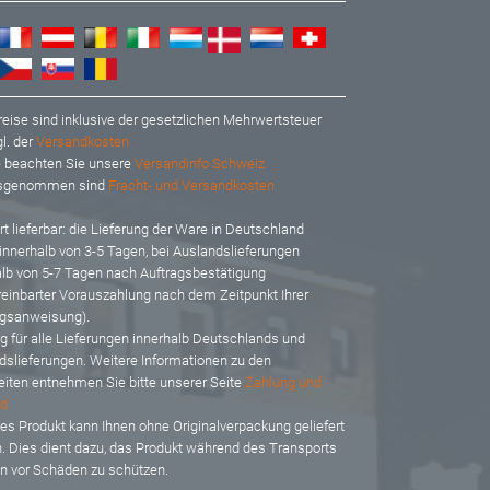
reise sind inklusive der gesetzlichen Mehrwertsteuer
l. der
Versandkosten
te beachten Sie unsere
Versandinfo Schweiz
usgenommen sind
Fracht- und Versandkosten
t lieferbar: d
ie Lieferung der Ware in Deutschland
 innerhalb von 3-5 Tagen, bei Auslandslieferungen
alb von 5-7 Tagen nach Auftragsbestätigung
reinbarter Vorauszahlung nach dem Zeitpunkt Ihrer
gsanweisung).
ig für alle Lieferungen innerhalb Deutschlands und
dslieferungen. Weitere Informationen zu den
eiten entnehmen Sie bitte unserer Seite
Zahlung und
d
es Produkt kann Ihnen ohne Originalverpackung geliefert
. Dies dient dazu, das Produkt während des Transports
en vor Schäden zu schützen.