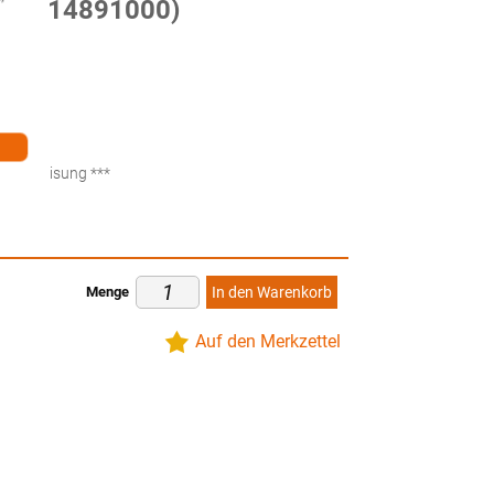
om (14891000)
ten
küberweisung ***
Menge
In den Warenkorb
Auf den Merkzettel