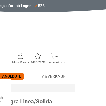
ng sofort ab Lager
B2B
Merkzettel
Mein Konto
Warenkorb
ANGEBOTE
ABVERKAUF
ial
 Allegra Linea/Solida
hl
,