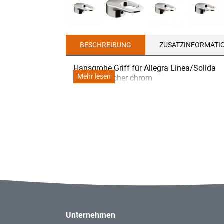
BESCHREIBUNG
ZUSATZINFORMATI
Hansgrohe Griff für Allegra Linea/Solida
Mehr lesen
Küchenmischer chrom
Unternehmen