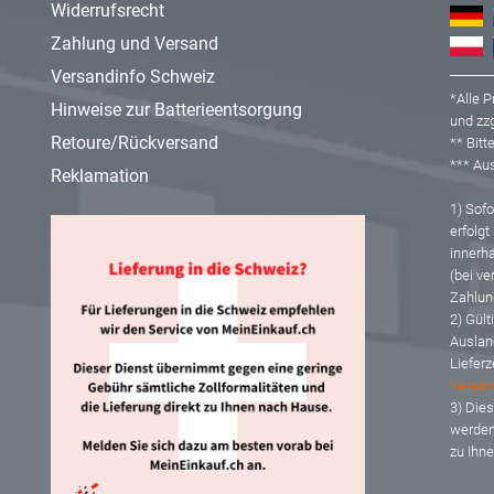
Widerrufsrecht
Zahlung und Versand
Versandinfo Schweiz
*Alle P
Hinweise zur Batterieentsorgung
und zzg
Retoure/Rückversand
** Bit
*** A
Reklamation
1) Sofor
erfolgt
innerh
(bei ve
Zahlun
2) Gült
Auslan
Lieferz
Versan
3) Dies
werden
zu Ihn