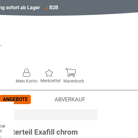
ng sofort ab Lager
B2B
Merkzettel
Mein Konto
Warenkorb
ANGEBOTE
ABVERKAUF
ial
Unterteil Exafill chrom
hl
,