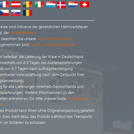
reise sind inklusive der gesetzlichen Mehrwertsteuer
l. der
Versandkosten
te beachten Sie unsere
Versandinfo Schweiz
usgenommen sind
Fracht- und Versandkosten
t lieferbar: d
ie Lieferung der Ware in Deutschland
 innerhalb von 3-5 Tagen, bei Auslandslieferungen
alb von 5-7 Tagen nach Auftragsbestätigung
reinbarter Vorauszahlung nach dem Zeitpunkt Ihrer
gsanweisung).
ig für alle Lieferungen innerhalb Deutschlands und
dslieferungen. Weitere Informationen zu den
eiten entnehmen Sie bitte unserer Seite
Zahlung und
d
es Produkt kann Ihnen ohne Originalverpackung geliefert
. Dies dient dazu, das Produkt während des Transports
en vor Schäden zu schützen.