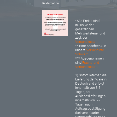
Reklamation
*Alle Preise sind
inklusive der
gesetzlichen
Mehrwertsteuer und
zzgl. der
Versandkosten
** Bitte beachten Sie
unsere
Versandinfo
Schweiz
*** Ausgenommen
sind
Fracht- und
Versandkosten
1) Sofort lieferbar: d
ie
Lieferung der Ware in
Deutschland erfolgt
innerhalb von 3-5
Tagen, bei
Auslandslieferungen
innerhalb von 5-7
Tagen nach
Auftragsbestätigung
(bei vereinbarter
Vorauszahlung nach