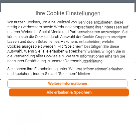
Geprüfter
Sicher
Best-Preis-
Lieferung
B2B
Onlineshop
einkaufen mit
Garantie
sofort ab
SSL
Lager
Ihre Cookie Einstellungen
Beratung & Verkauf
Wir nutzen Cookies, um eine Vielzahl von Services anzubieten, diese
stetig zu verbessern sowie Werbung entsprechend Ihrer Interessen auf
+49 37467 66944
unserer Webseite, Social Media und Partnerwebseiten anzuzeigen. Sie
Montag - Freitag:
können sich die Cookies durch Auswahl der Cookie-Gruppen anzeigen
10:00 - 12:00 Uhr
lassen und durch Setzen eines Häkchens entscheiden, welche
13:00 - 16:00 Uhr
Samstag:
Cookies ausgespielt werden. Mit "Speichern" bestätigen Sie diese
9:00 - 12:00 Uhr
Auswahl. Wenn Sie "alle erlauben & speichern" wählen, willigen Sie in
die Verwendung aller Cookies ein. Weitere Informationen erhalten Sie
Lieferzeitanfrage
Widerruf
nach Ihrer Bestätigung in unserer Datenschutzerklärung.
Sie können Ihre Entscheidung unter 'Weitere Informationen' erlauben
und speichern, indem Sie auf "Speichern" klicken.
Weitere Informationen
Hansgrohe Bügelgriff Axor Uno
Alle erlauben & Speichern
chrom (38091000)