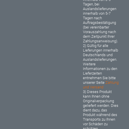
Tagen, bei
Auslandslieferungen
innerhalb von 5-7
Tagen nach
Auftragsbestätigung
(bei vereinbarter
Vorauszahlung nach
dem Zeitpunkt Ihrer
Zahlungsanweisung).
2) Gültig für alle
Lieferungen innerhalb
Deutschlands und
Auslandslieferungen.
Weitere
Informationen zu den
Lieferzeiten
entnehmen Sie bitte
unserer Seite
Zahlung
und Versand
3) Dieses Produkt
kann Ihnen ohne
Originalverpackung
geliefert werden. Dies
dient dazu, das
Produkt während des
Transports zu Ihnen
vor Schäden zu
schützen.