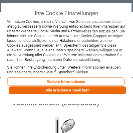
Geprüfter
Sicher
Best-Preis-
Lieferung
B2B
Onlineshop
einkaufen mit
Garantie
sofort ab
SSL
Lager
Ihre Cookie Einstellungen
Beratung & Verkauf
Wir nutzen Cookies, um eine Vielzahl von Services anzubieten, diese
stetig zu verbessern sowie Werbung entsprechend Ihrer Interessen auf
+49 37467 66944
unserer Webseite, Social Media und Partnerwebseiten anzuzeigen. Sie
Montag - Freitag:
können sich die Cookies durch Auswahl der Cookie-Gruppen anzeigen
10:00 - 12:00 Uhr
lassen und durch Setzen eines Häkchens entscheiden, welche
13:00 - 16:00 Uhr
Samstag:
Cookies ausgespielt werden. Mit "Speichern" bestätigen Sie diese
9:00 - 12:00 Uhr
Auswahl. Wenn Sie "alle erlauben & speichern" wählen, willigen Sie in
die Verwendung aller Cookies ein. Weitere Informationen erhalten Sie
Lieferzeitanfrage
Widerruf
nach Ihrer Bestätigung in unserer Datenschutzerklärung.
Sie können Ihre Entscheidung unter 'Weitere Informationen' erlauben
und speichern, indem Sie auf "Speichern" klicken.
Weitere Informationen
Hansgrohe Brausenset Raindance
Alle erlauben & Speichern
Select 150 Raindance Unica'S
900mm chrom (26626000)