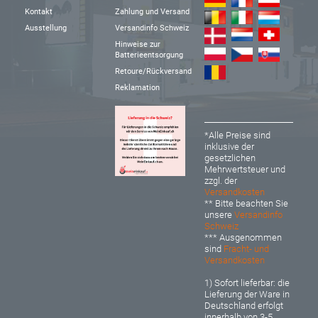
Kontakt
Zahlung und Versand
Ausstellung
Versandinfo Schweiz
Hinweise zur
Batterieentsorgung
Retoure/Rückversand
Reklamation
*Alle Preise sind
inklusive der
gesetzlichen
Mehrwertsteuer und
zzgl. der
Versandkosten
** Bitte beachten Sie
unsere
Versandinfo
Schweiz
*** Ausgenommen
sind
Fracht- und
Versandkosten
1) Sofort lieferbar: d
ie
Lieferung der Ware in
Deutschland erfolgt
innerhalb von 3-5