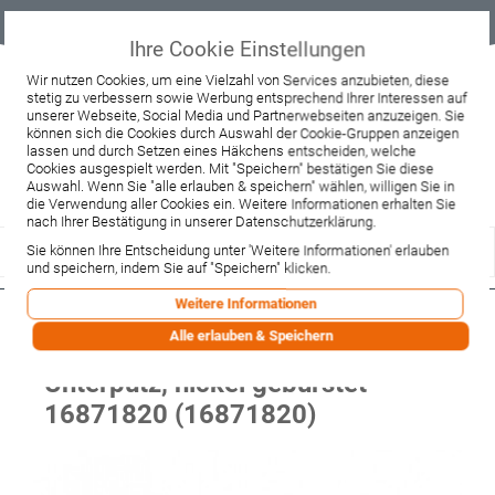
Geprüfter
Sicher
Best-Preis-
Lieferung
B2B
Onlineshop
einkaufen mit
Garantie
sofort ab
SSL
Lager
Ihre Cookie Einstellungen
Beratung & Verkauf
Wir nutzen Cookies, um eine Vielzahl von Services anzubieten, diese
stetig zu verbessern sowie Werbung entsprechend Ihrer Interessen auf
+49 37467 66944
unserer Webseite, Social Media und Partnerwebseiten anzuzeigen. Sie
Montag - Freitag:
können sich die Cookies durch Auswahl der Cookie-Gruppen anzeigen
10:00 - 12:00 Uhr
lassen und durch Setzen eines Häkchens entscheiden, welche
13:00 - 16:00 Uhr
Samstag:
Cookies ausgespielt werden. Mit "Speichern" bestätigen Sie diese
9:00 - 12:00 Uhr
Auswahl. Wenn Sie "alle erlauben & speichern" wählen, willigen Sie in
die Verwendung aller Cookies ein. Weitere Informationen erhalten Sie
Lieferzeitanfrage
Widerruf
nach Ihrer Bestätigung in unserer Datenschutzerklärung.
Sie können Ihre Entscheidung unter 'Weitere Informationen' erlauben
und speichern, indem Sie auf "Speichern" klicken.
Weitere Informationen
Hansgrohe AXOR Montreux
Alle erlauben & Speichern
Absperrventil DN15/DN20
Unterputz, nickel gebürstet
16871820 (16871820)