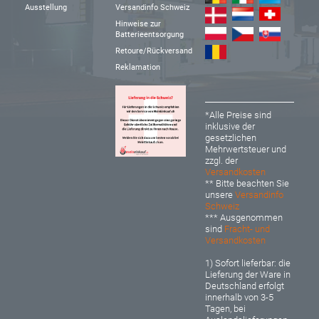
Ausstellung
Versandinfo Schweiz
Hinweise zur
Batterieentsorgung
Retoure/Rückversand
Reklamation
*Alle Preise sind
inklusive der
gesetzlichen
Mehrwertsteuer und
zzgl. der
Versandkosten
** Bitte beachten Sie
unsere
Versandinfo
Schweiz
*** Ausgenommen
sind
Fracht- und
Versandkosten
1) Sofort lieferbar: d
ie
Lieferung der Ware in
Deutschland erfolgt
innerhalb von 3-5
Tagen, bei