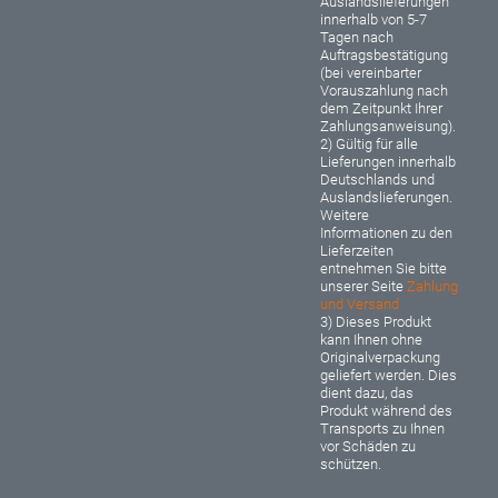
Auslandslieferungen
innerhalb von 5-7
Tagen nach
Auftragsbestätigung
(bei vereinbarter
Vorauszahlung nach
dem Zeitpunkt Ihrer
Zahlungsanweisung).
2) Gültig für alle
Lieferungen innerhalb
Deutschlands und
Auslandslieferungen.
Weitere
Informationen zu den
Lieferzeiten
entnehmen Sie bitte
unserer Seite
Zahlung
und Versand
3) Dieses Produkt
kann Ihnen ohne
Originalverpackung
geliefert werden. Dies
dient dazu, das
Produkt während des
Transports zu Ihnen
vor Schäden zu
schützen.