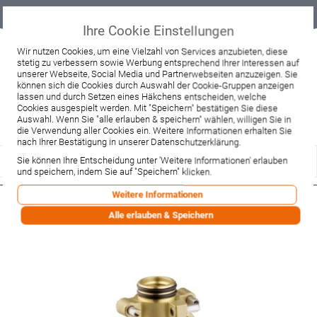
Geprüfter
Sicher
Best-Preis-
Lieferung
B2B
Onlineshop
einkaufen mit
Garantie
sofort ab
SSL
Lager
Ihre Cookie Einstellungen
Beratung & Verkauf
Wir nutzen Cookies, um eine Vielzahl von Services anzubieten, diese
stetig zu verbessern sowie Werbung entsprechend Ihrer Interessen auf
+49 37467 66944
unserer Webseite, Social Media und Partnerwebseiten anzuzeigen. Sie
Montag - Freitag:
können sich die Cookies durch Auswahl der Cookie-Gruppen anzeigen
10:00 - 12:00 Uhr
lassen und durch Setzen eines Häkchens entscheiden, welche
13:00 - 16:00 Uhr
Samstag:
Cookies ausgespielt werden. Mit "Speichern" bestätigen Sie diese
9:00 - 12:00 Uhr
Auswahl. Wenn Sie "alle erlauben & speichern" wählen, willigen Sie in
die Verwendung aller Cookies ein. Weitere Informationen erhalten Sie
Lieferzeitanfrage
Widerruf
nach Ihrer Bestätigung in unserer Datenschutzerklärung.
Sie können Ihre Entscheidung unter 'Weitere Informationen' erlauben
und speichern, indem Sie auf "Speichern" klicken.
Weitere Informationen
Hansgrohe Ablage Axor Starck
Alle erlauben & Speichern
Grundset 120mm (40877180)