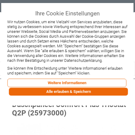
Geprüfter
Sicher
Best-Preis-
Lieferung
B2B
Onlineshop
einkaufen mit
Garantie
sofort ab
SSL
Lager
Ihre Cookie Einstellungen
Beratung & Verkauf
Wir nutzen Cookies, um eine Vielzahl von Services anzubieten, diese
stetig zu verbessern sowie Werbung entsprechend Ihrer Interessen auf
+49 37467 66944
unserer Webseite, Social Media und Partnerwebseiten anzuzeigen. Sie
Montag - Freitag:
können sich die Cookies durch Auswahl der Cookie-Gruppen anzeigen
10:00 - 12:00 Uhr
lassen und durch Setzen eines Häkchens entscheiden, welche
13:00 - 16:00 Uhr
Samstag:
Cookies ausgespielt werden. Mit "Speichern" bestätigen Sie diese
9:00 - 12:00 Uhr
Auswahl. Wenn Sie "alle erlauben & speichern" wählen, willigen Sie in
die Verwendung aller Cookies ein. Weitere Informationen erhalten Sie
Lieferzeitanfrage
Widerruf
nach Ihrer Bestätigung in unserer Datenschutzerklärung.
Sie können Ihre Entscheidung unter 'Weitere Informationen' erlauben
und speichern, indem Sie auf "Speichern" klicken.
Weitere Informationen
Hansgrohe Ab-und
Alle erlauben & Speichern
Umstellkartusche Pharo
Duschpaneel Comfort Plus Triostat
Q2P (25973000)