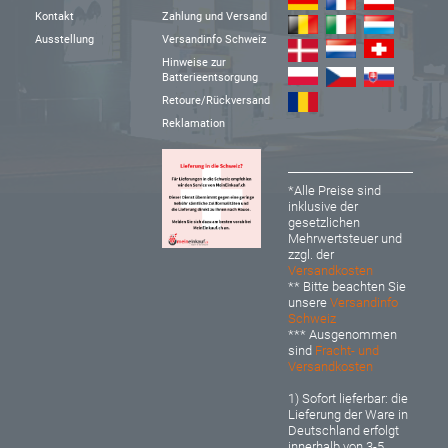
Kontakt
Zahlung und Versand
Ausstellung
Versandinfo Schweiz
Hinweise zur
Batterieentsorgung
Retoure/Rückversand
Reklamation
*Alle Preise sind
inklusive der
gesetzlichen
Mehrwertsteuer und
zzgl. der
Versandkosten
** Bitte beachten Sie
unsere
Versandinfo
Schweiz
*** Ausgenommen
sind
Fracht- und
Versandkosten
1) Sofort lieferbar: d
ie
Lieferung der Ware in
Deutschland erfolgt
innerhalb von 3-5