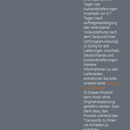
Tagen, bei
Auslandslieferungen
innerhalb von 5-7
Tagen nach
Auftragsbestätigung
(bei vereinbarter
Vorauszahlung nach
dem Zeitpunkt Ihrer
Zahlungsanweisung).
2) Gültig für alle
Lieferungen innerhalb
Deutschlands und
Auslandslieferungen.
Weitere
Informationen zu den
Lieferzeiten
entnehmen Sie bitte
unserer Seite
Zahlung
und Versand
3) Dieses Produkt
kann Ihnen ohne
Originalverpackung
geliefert werden. Dies
dient dazu, das
Produkt während des
Transports zu Ihnen
vor Schäden zu
schützen.