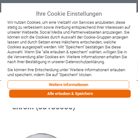
Geprüfter
Sicher
Best-Preis-
Lieferung
B2B
Onlineshop
einkaufen mit
Garantie
sofort ab
SSL
Lager
Ihre Cookie Einstellungen
Beratung & Verkauf
Wir nutzen Cookies, um eine Vielzahl von Services anzubieten, diese
stetig zu verbessern sowie Werbung entsprechend Ihrer Interessen auf
+49 37467 66944
unserer Webseite, Social Media und Partnerwebseiten anzuzeigen. Sie
Montag - Freitag:
können sich die Cookies durch Auswahl der Cookie-Gruppen anzeigen
10:00 - 12:00 Uhr
lassen und durch Setzen eines Häkchens entscheiden, welche
13:00 - 16:00 Uhr
Samstag:
Cookies ausgespielt werden. Mit "Speichern" bestätigen Sie diese
9:00 - 12:00 Uhr
Auswahl. Wenn Sie "alle erlauben & speichern" wählen, willigen Sie in
die Verwendung aller Cookies ein. Weitere Informationen erhalten Sie
Lieferzeitanfrage
Widerruf
nach Ihrer Bestätigung in unserer Datenschutzerklärung.
Sie können Ihre Entscheidung unter 'Weitere Informationen' erlauben
und speichern, indem Sie auf "Speichern" klicken.
Weitere Informationen
Hansgrohe Ab-u.Überlaufgarnitur
Alle erlauben & Speichern
Flexaplus F-Set (Griff u.Stopfen)
chrom (58185000)